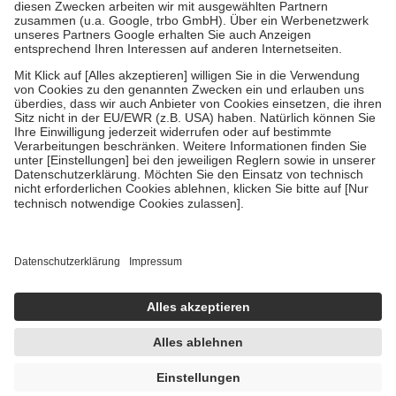
Zuzahlung zehn Prozent der Kosten sowie zehn Euro je
Verordnung.
Um das Engagement der Versicherten für ihre eigene Gesundheit zu
stärken und die besondere Stellung der Familie zu unterstützen,
fallen
keine Zuzahlungen
an bei:
• Kindern und Jugendlichen bis zum vollendeten 18. Lebensjahr
mit Ausnahme der Fahrkosten
• Untersuchungen zur Vorsorge und Früherkennung, die von der
GKV getragen werden
• empfohlenen Schutzimpfungen
• Harn- und Blutteststreifen
Wir nutzen Trusted Shops als unabhängigen Dienstleister für die
Einholung von Bewertungen. Trusted Shops hat Maßnahmen
getroffen, um sicherzustellen, dass es sich um echte Bewertungen
handelt. Mehr Informationen findest du hier:
https://help.etrusted.com/hc/de/articles/4419944605341
Einige Bilder und Inhalte wurden unter Zuhilfenahme künstlicher
Intelligenz erstellt.
UVP:
8,79 €