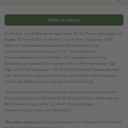
Widerruf erklären
Zu Risiken und Nebenwirkungen lesen Sie die Packungsbeilage und
fragen Sie Ihre Ärztin, Ihren Arzt oder in Ihrer Apotheke. AVP:
Üblicher Apothekenverkaufspreis berechnet nach der
Arzneimittelpreisverordnung. UVP: Unverbindliche
Preisempfehlung des Herstellers. Die angegebenen Preise
beinhalten die gesetzlich vorgeschriebene Mehrwertsteuer, ggf.
zzgl. 3,95 € Versandkosten. Ab 29,00 € Bestell­wert versand­kosten­
frei. Preisänderungen und Irrtümer vorbehalten. Alle Angebote
und Gratis-Beigaben nur solange der Vorrat reicht.
1
Eine pharmazeutische Prüfung der Arzneimittel und sonstigen
Produkte in deinem Warenkorb beinhaltet die Durchführung von
Wechselwirkungschecks und die Prüfung etwaiger
Anwendungshinweise des Herstellers.
2
Biozidprodukte
vorsichtig verwenden. Vor Gebrauch stets Etikett
und Produktinformationen lesen.