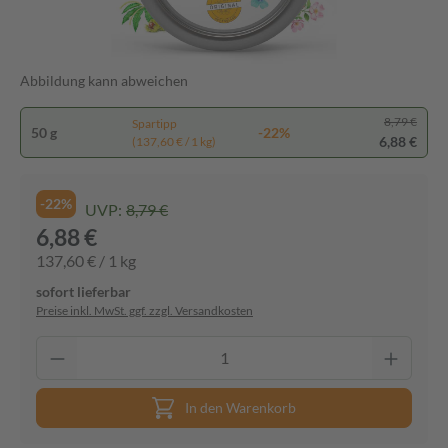
Abbildung kann abweichen
8,79 €
Spartipp
50 g
-22%
6,88 €
(137,60 € / 1 kg)
-22%
UVP:
8,79 €
6,88 €
137,60 € / 1 kg
sofort lieferbar
Preise inkl. MwSt. ggf. zzgl. Versandkosten
In den Warenkorb