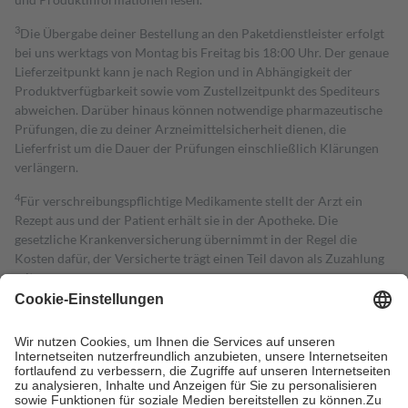
3
Die Übergabe deiner Bestellung an den Paketdienstleister erfolgt
bei uns werktags von Montag bis Freitag bis 18:00 Uhr. Der genaue
Lieferzeitpunkt kann je nach Region und in Abhängigkeit der
Produktverfügbarkeit sowie vom Zustellzeitpunkt des Spediteurs
abweichen. Darüber hinaus können notwendige pharmazeutische
Prüfungen, die zu deiner Arzneimittelsicherheit dienen, die
Lieferfrist um die Dauer der Prüfungen einschließlich Klärungen
verlängern.
4
Für verschreibungspflichtige Medikamente stellt der Arzt ein
Rezept aus und der Patient erhält sie in der Apotheke. Die
gesetzliche Krankenversicherung übernimmt in der Regel die
Kosten dafür, der Versicherte trägt einen Teil davon als Zuzahlung
mit.
Grundsätzlich leisten Mitglieder Zuzahlungen in Höhe von zehn
Prozent des Abgabepreises,
mindestens
jedoch
fünf Euro
und
höchstens zehn Euro.
Es sind jedoch nie mehr als die tatsächlichen
Kosten der Leistung zu entrichten.
Diese Regeln gelten grundsätzlich auch für Online-Apotheken.
Bei Heilmitteln und häuslicher Krankenpflege beträgt die