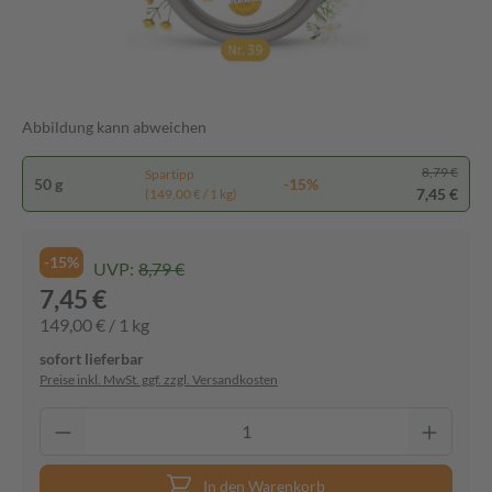
Abbildung kann abweichen
8,79 €
Spartipp
50 g
-15%
7,45 €
(149,00 € / 1 kg)
-15%
UVP:
8,79 €
7,45 €
149,00 € / 1 kg
sofort lieferbar
Preise inkl. MwSt. ggf. zzgl. Versandkosten
In den Warenkorb