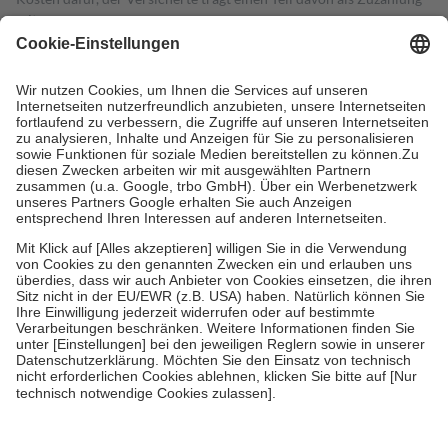
mit.
Grundsätzlich leisten Mitglieder Zuzahlungen in Höhe von zehn
Prozent des Abgabepreises,
mindestens
jedoch
fünf Euro
und
höchstens zehn Euro.
Es sind jedoch nie mehr als die tatsächlichen
Kosten der Leistung zu entrichten.
Diese Regeln gelten grundsätzlich auch für Online-Apotheken.
Bei Heilmitteln und häuslicher Krankenpflege beträgt die
Zuzahlung zehn Prozent der Kosten sowie zehn Euro je
Verordnung.
Um das Engagement der Versicherten für ihre eigene Gesundheit zu
stärken und die besondere Stellung der Familie zu unterstützen,
fallen
keine Zuzahlungen
an bei:
• Kindern und Jugendlichen bis zum vollendeten 18. Lebensjahr
mit Ausnahme der Fahrkosten
• Untersuchungen zur Vorsorge und Früherkennung, die von der
GKV getragen werden
• empfohlenen Schutzimpfungen
• Harn- und Blutteststreifen
Wir nutzen Trusted Shops als unabhängigen Dienstleister für die
Einholung von Bewertungen. Trusted Shops hat Maßnahmen