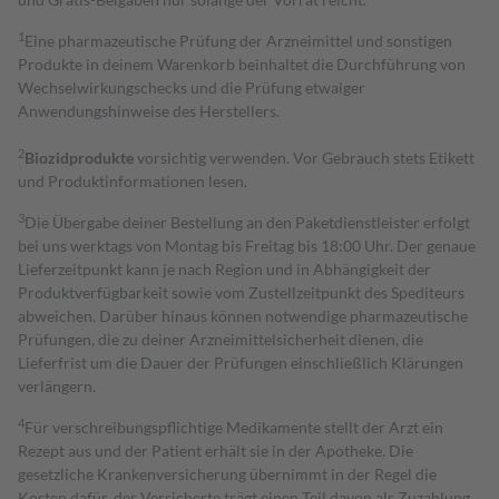
1
Eine pharmazeutische Prüfung der Arzneimittel und sonstigen
Produkte in deinem Warenkorb beinhaltet die Durchführung von
Wechselwirkungschecks und die Prüfung etwaiger
Anwendungshinweise des Herstellers.
2
Biozidprodukte
vorsichtig verwenden. Vor Gebrauch stets Etikett
und Produktinformationen lesen.
3
Die Übergabe deiner Bestellung an den Paketdienstleister erfolgt
bei uns werktags von Montag bis Freitag bis 18:00 Uhr. Der genaue
Lieferzeitpunkt kann je nach Region und in Abhängigkeit der
Produktverfügbarkeit sowie vom Zustellzeitpunkt des Spediteurs
abweichen. Darüber hinaus können notwendige pharmazeutische
Prüfungen, die zu deiner Arzneimittelsicherheit dienen, die
Lieferfrist um die Dauer der Prüfungen einschließlich Klärungen
verlängern.
4
Für verschreibungspflichtige Medikamente stellt der Arzt ein
Rezept aus und der Patient erhält sie in der Apotheke. Die
gesetzliche Krankenversicherung übernimmt in der Regel die
Kosten dafür, der Versicherte trägt einen Teil davon als Zuzahlung