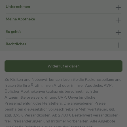
Unternehmen
Meine Apotheke
So geht's
Rechtliches
Widerruf erklären
Zu Risiken und Nebenwirkungen lesen Sie die Packungsbeilage und
fragen Sie Ihre Ärztin, Ihren Arzt oder in Ihrer Apotheke. AVP:
Üblicher Apothekenverkaufspreis berechnet nach der
Arzneimittelpreisverordnung. UVP: Unverbindliche
Preisempfehlung des Herstellers. Die angegebenen Preise
beinhalten die gesetzlich vorgeschriebene Mehrwertsteuer, ggf.
zzgl. 3,95 € Versandkosten. Ab 29,00 € Bestell­wert versand­kosten­
frei. Preisänderungen und Irrtümer vorbehalten. Alle Angebote
und Gratis-Beigaben nur solange der Vorrat reicht.