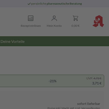
persönliche
pharmazeutische Beratung
Rezept einlösen
Mein Konto
0,00 €
Deine Vorteile
UVP:
4,72 €
-21%
3,71 €
sofort lieferbar
Preise inkl. MwSt. ggf. zzgl. Versandkosten