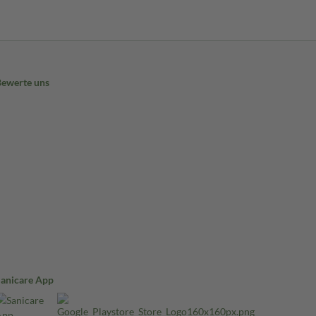
Bewerte uns
Sanicare App