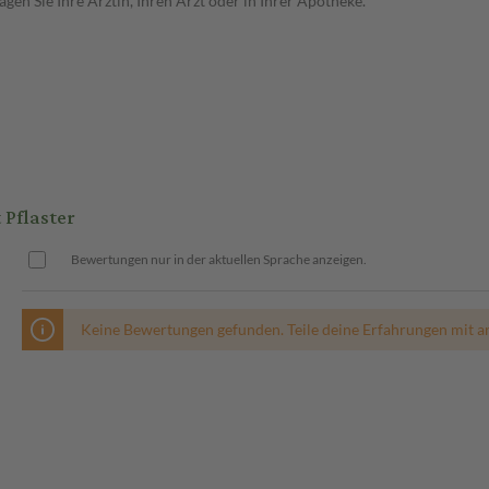
en Sie Ihre Ärztin, Ihren Arzt oder in Ihrer Apotheke.
Pflaster
Bewertungen nur in der aktuellen Sprache anzeigen.
Keine Bewertungen gefunden. Teile deine Erfahrungen mit a