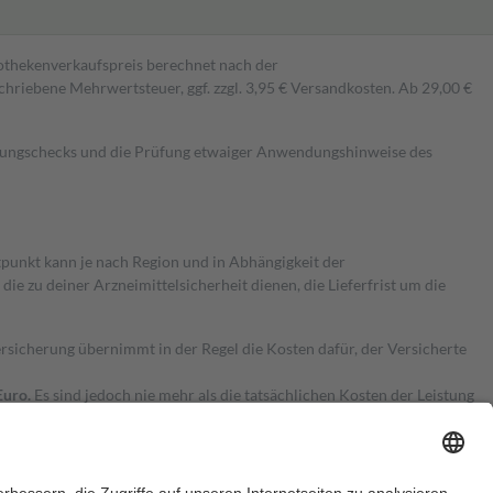
pothekenverkaufspreis berechnet nach der
hriebene Mehrwertsteuer, ggf. zzgl. 3,95 € Versandkosten. Ab 29,00 €
kungschecks und die Prüfung etwaiger Anwendungshinweise des
itpunkt kann je nach Region und in Abhängigkeit der
 zu deiner Arzneimittelsicherheit dienen, die Lieferfrist um die
ersicherung übernimmt in der Regel die Kosten dafür, der Versicherte
Euro.
Es sind jedoch nie mehr als die tatsächlichen Kosten der Leistung
e Zuzahlungen
an bei: