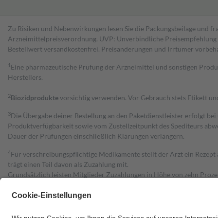
Zu Risiken und Nebenwirkungen lesen Sie die Packungsbeilage und fra
Arzneimittelpreisverordnung. UVP: Unverbindliche Preisempfehlung de
Bestell­wert versand­kosten­frei. Preisänderungen und Irrtümer vorbeh
1
Eine pharmazeutische Prüfung der Arzneimittel und sonstigen Pro
Herstellers.
2
Biozidprodukte
vorsichtig verwenden. Vor Gebrauch stets Etikett u
3
Die Übergabe deiner Bestellung an den Paketdienstleister erfolgt bei
Produktverfügbarkeit sowie vom Zustellzeitpunkt des Spediteurs abwe
Dauer der Prüfungen einschließlich Klärungen verlängern.
4
Für verschreibungspflichtige Medikamente stellt der Arzt ein Rezept 
trägt einen Teil davon als Zuzahlung mit.
Grundsätzlich leisten Mitglieder Zuzahlungen in Höhe von zehn Proz
zu entrichten.
Diese Regeln gelten grundsätzlich auch für Online-Apotheken.
Bei Heilmitteln und häuslicher Krankenpflege beträgt die Zuzahlung 
Um das Engagement der Versicherten für ihre eigene Gesundheit zu stä