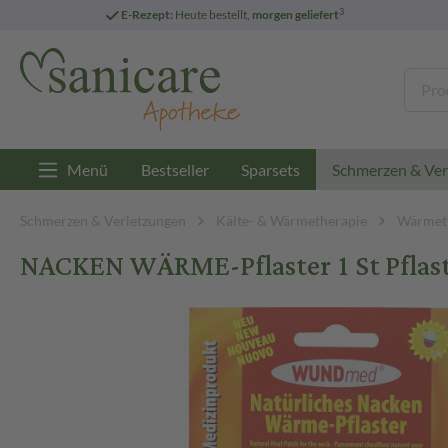
3
E-Rezept:
Heute bestellt,
morgen geliefert
Menü
Bestseller
Sparsets
Schmerzen & Ver
Schmerzen & Verletzungen
Kälte- & Wärmetherapie
Wärmet
NACKEN WÄRME-Pflaster 1 St Pflas