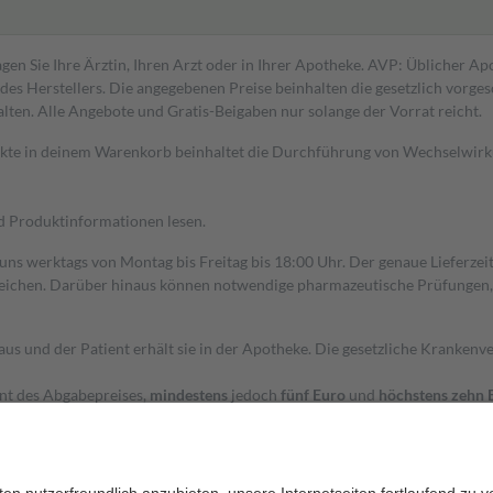
gen Sie Ihre Ärztin, Ihren Arzt oder in Ihrer Apotheke. AVP: Üblicher A
s Herstellers. Die angegebenen Preise beinhalten die gesetzlich vorgesc
alten. Alle Angebote und Gratis-Beigaben nur solange der Vorrat reicht.
dukte in deinem Warenkorb beinhaltet die Durchführung von Wechselwir
nd Produktinformationen lesen.
 uns werktags von Montag bis Freitag bis 18:00 Uhr. Der genaue Lieferze
ichen. Darüber hinaus können notwendige pharmazeutische Prüfungen, die
aus und der Patient erhält sie in der Apotheke. Die gesetzliche Krankenv
ent des Abgabepreises,
mindestens
jedoch
fünf Euro
und
höchstens zehn 
zehn Prozent der Kosten sowie zehn Euro je Verordnung.
rken und die besondere Stellung der Familie zu unterstützen, fallen
kein