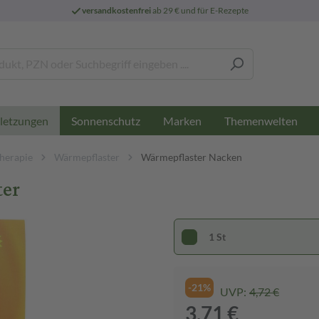
versandkostenfrei
ab 29 € und für E-Rezepte
Sonnenschutz
Marken
Themenwelten
letzungen
herapie
Wärmepflaster
Wärmepflaster Nacken
ter
1 St
-21%
UVP:
4,72 €
3,71 €