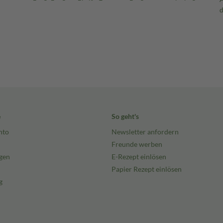
e
So geht's
nto
Newsletter anfordern
Freunde werben
gen
E-Rezept einlösen
Papier Rezept einlösen
g