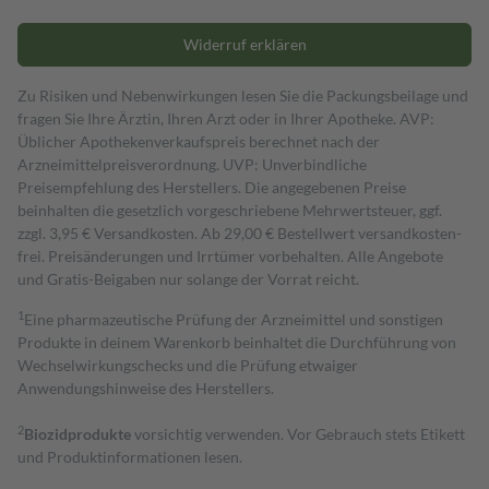
Widerruf erklären
Zu Risiken und Nebenwirkungen lesen Sie die Packungsbeilage und
fragen Sie Ihre Ärztin, Ihren Arzt oder in Ihrer Apotheke. AVP:
Üblicher Apothekenverkaufspreis berechnet nach der
Arzneimittelpreisverordnung. UVP: Unverbindliche
Preisempfehlung des Herstellers. Die angegebenen Preise
beinhalten die gesetzlich vorgeschriebene Mehrwertsteuer, ggf.
zzgl. 3,95 € Versandkosten. Ab 29,00 € Bestell­wert versand­kosten­
frei. Preisänderungen und Irrtümer vorbehalten. Alle Angebote
und Gratis-Beigaben nur solange der Vorrat reicht.
1
Eine pharmazeutische Prüfung der Arzneimittel und sonstigen
Produkte in deinem Warenkorb beinhaltet die Durchführung von
Wechselwirkungschecks und die Prüfung etwaiger
Anwendungshinweise des Herstellers.
2
Biozidprodukte
vorsichtig verwenden. Vor Gebrauch stets Etikett
und Produktinformationen lesen.