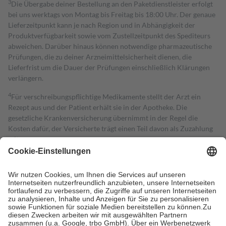
3
Die Übergabe deiner Bestellung an den Paketdienstleister erfolgt
bei uns werktags von Montag bis Freitag bis 18:00 Uhr. Der genaue
Lieferzeitpunkt kann je nach Region und in Abhängigkeit der
Produktverfügbarkeit sowie vom Zustellzeitpunkt des Spediteurs
abweichen. Darüber hinaus können notwendige pharmazeutische
Prüfungen, die zu deiner Arzneimittelsicherheit dienen, die
Lieferfrist um die Dauer der Prüfungen einschließlich Klärungen
verlängern.
4
Für verschreibungspflichtige Medikamente stellt der Arzt ein
Rezept aus und der Patient erhält sie in der Apotheke. Die
gesetzliche Krankenversicherung übernimmt in der Regel die
Kosten dafür, der Versicherte trägt einen Teil davon als Zuzahlung
mit.
Grundsätzlich leisten Mitglieder Zuzahlungen in Höhe von zehn
Prozent des Abgabepreises,
mindestens
jedoch
fünf Euro
und
höchstens zehn Euro.
Es sind jedoch nie mehr als die tatsächlichen
Kosten der Leistung zu entrichten.
Diese Regeln gelten grundsätzlich auch für Online-Apotheken.
Bei Heilmitteln und häuslicher Krankenpflege beträgt die
Zuzahlung zehn Prozent der Kosten sowie zehn Euro je
Verordnung.