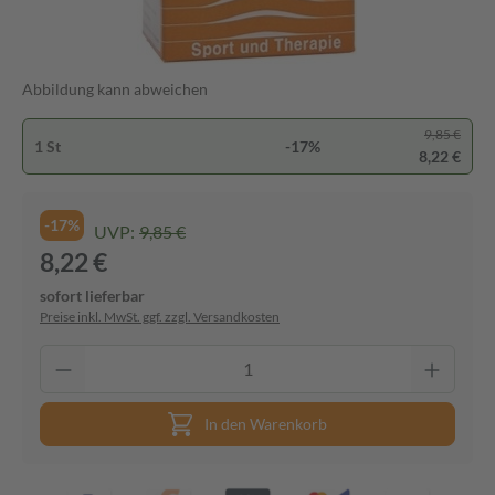
Abbildung kann abweichen
9,85 €
1 St
-17%
8,22 €
-17%
UVP:
9,85 €
8,22 €
sofort lieferbar
Preise inkl. MwSt. ggf. zzgl. Versandkosten
In den Warenkorb