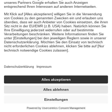
Um das Engagement der Versicherten für ihre eigene Gesundheit zu
stärken und die besondere Stellung der Familie zu unterstützen,
fallen
keine Zuzahlungen
an bei:
• Kindern und Jugendlichen bis zum vollendeten 18. Lebensjahr
mit Ausnahme der Fahrkosten
• Untersuchungen zur Vorsorge und Früherkennung, die von der
GKV getragen werden
• empfohlenen Schutzimpfungen
• Harn- und Blutteststreifen
Wir nutzen Trusted Shops als unabhängigen Dienstleister für die
Einholung von Bewertungen. Trusted Shops hat Maßnahmen
getroffen, um sicherzustellen, dass es sich um echte Bewertungen
handelt. Mehr Informationen findest du hier:
https://help.etrusted.com/hc/de/articles/4419944605341
Einige Bilder und Inhalte wurden unter Zuhilfenahme künstlicher
Intelligenz erstellt.
UVP:
9,85 €
8,22 €