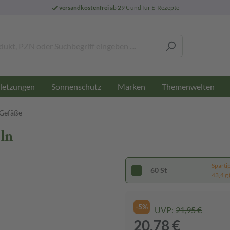
versandkostenfrei
ab 29 € und für E-Rezepte
letzungen
Sonnenschutz
Marken
Themenwelten
 Gefäße
ln
Sparti
60 St
43,4 g 
-5%
UVP:
21,95 €
20,78 €