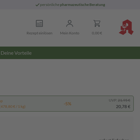
persönliche
pharmazeutische Beratung
Rezept einlösen
Mein Konto
0,00 €
Deine Vorteile
UVP:
21,95 €
pp
-5%
20,78 €
(478,80 € / 1 kg)