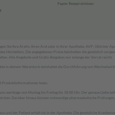
Papier Rezept einlösen
g
gen Sie Ihre Ärztin, Ihren Arzt oder in Ihrer Apotheke. AVP: Üblicher A
s Herstellers. Die angegebenen Preise beinhalten die gesetzlich vorgesc
alten. Alle Angebote und Gratis-Beigaben nur solange der Vorrat reicht.
dukte in deinem Warenkorb beinhaltet die Durchführung von Wechselwir
nd Produktinformationen lesen.
 uns werktags von Montag bis Freitag bis 18:00 Uhr. Der genaue Lieferze
ichen. Darüber hinaus können notwendige pharmazeutische Prüfungen, die
aus und der Patient erhält sie in der Apotheke. Die gesetzliche Krankenv