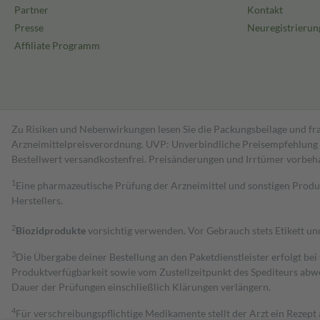
Partner
Kontakt
Presse
Neuregistrierun
Affiliate Programm
Zu Risiken und Nebenwirkungen lesen Sie die Packungsbeilage und fra
Arzneimittelpreisverordnung. UVP: Unverbindliche Preisempfehlung de
Bestell­wert versand­kosten­frei. Preisänderungen und Irrtümer vorbeh
1
Eine pharmazeutische Prüfung der Arzneimittel und sonstigen Pro
Herstellers.
2
Biozidprodukte
vorsichtig verwenden. Vor Gebrauch stets Etikett u
3
Die Übergabe deiner Bestellung an den Paketdienstleister erfolgt bei
Produktverfügbarkeit sowie vom Zustellzeitpunkt des Spediteurs abwe
Dauer der Prüfungen einschließlich Klärungen verlängern.
4
Für verschreibungspflichtige Medikamente stellt der Arzt ein Rezept 