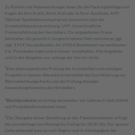
Zu Risiken und Nebenwirkungen lesen Sie die Packungsbeilage und
fragen Sie Ihre Ärztin, Ihren Arzt oder in Ihrer Apotheke. AVP:
Üblicher Apothekenverkaufspreis berechnet nach der
Arzneimittelpreisverordnung. UVP: Unverbindliche
Preisempfehlung des Herstellers. Die angegebenen Preise
beinhalten die gesetzlich vorgeschriebene Mehrwertsteuer, ggf.
zzgl. 3,95 € Versandkosten. Ab 29,00 € Bestell­wert versand­kosten­
frei. Preisänderungen und Irrtümer vorbehalten. Alle Angebote
und Gratis-Beigaben nur solange der Vorrat reicht.
1
Eine pharmazeutische Prüfung der Arzneimittel und sonstigen
Produkte in deinem Warenkorb beinhaltet die Durchführung von
Wechselwirkungschecks und die Prüfung etwaiger
Anwendungshinweise des Herstellers.
2
Biozidprodukte
vorsichtig verwenden. Vor Gebrauch stets Etikett
und Produktinformationen lesen.
3
Die Übergabe deiner Bestellung an den Paketdienstleister erfolgt
bei uns werktags von Montag bis Freitag bis 18:00 Uhr. Der genaue
Lieferzeitpunkt kann je nach Region und in Abhängigkeit der