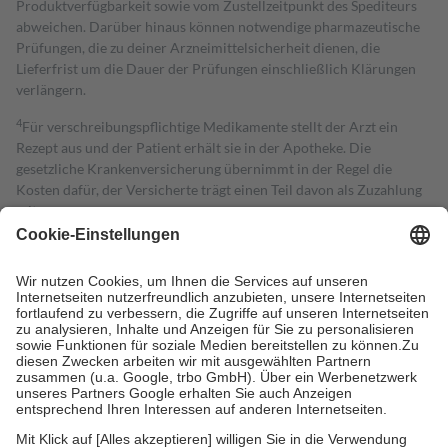
Produktverfügbarkeit sowie vom Zustellzeitpunkt des Spediteurs
abweichen. Darüber hinaus können notwendige pharmazeutische
Prüfungen, die zu deiner Arzneimittelsicherheit dienen, die
Lieferfrist um die Dauer der Prüfungen einschließlich Klärungen
verlängern.
4
Für verschreibungspflichtige Medikamente stellt der Arzt ein
Rezept aus und der Patient erhält sie in der Apotheke. Die
gesetzliche Krankenversicherung übernimmt in der Regel die
Kosten dafür, der Versicherte trägt einen Teil davon als Zuzahlung
mit.
Grundsätzlich leisten Mitglieder Zuzahlungen in Höhe von zehn
Prozent des Abgabepreises,
mindestens
jedoch
fünf Euro
und
höchstens zehn Euro.
Es sind jedoch nie mehr als die tatsächlichen
Kosten der Leistung zu entrichten.
Diese Regeln gelten grundsätzlich auch für Online-Apotheken.
Bei Heilmitteln und häuslicher Krankenpflege beträgt die
Zuzahlung zehn Prozent der Kosten sowie zehn Euro je
Verordnung.
Um das Engagement der Versicherten für ihre eigene Gesundheit zu
stärken und die besondere Stellung der Familie zu unterstützen,
fallen
keine Zuzahlungen
an bei: