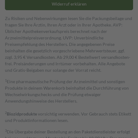
Widerruf erklären
Zu Risiken und Nebenwirkungen lesen Sie die Packungsbeilage und
fragen Sie Ihre Ärztin, Ihren Arzt oder in Ihrer Apotheke. AVP:
Üblicher Apothekenverkaufspreis berechnet nach der
Arzneimittelpreisverordnung. UVP: Unverbindliche
Preisempfehlung des Herstellers. Die angegebenen Preise
beinhalten die gesetzlich vorgeschriebene Mehrwertsteuer, ggf.
zzgl. 3,95 € Versandkosten. Ab 29,00 € Bestell­wert versand­kosten­
frei. Preisänderungen und Irrtümer vorbehalten. Alle Angebote
und Gratis-Beigaben nur solange der Vorrat reicht.
1
Eine pharmazeutische Prüfung der Arzneimittel und sonstigen
Produkte in deinem Warenkorb beinhaltet die Durchführung von
Wechselwirkungschecks und die Prüfung etwaiger
Anwendungshinweise des Herstellers.
2
Biozidprodukte
vorsichtig verwenden. Vor Gebrauch stets Etikett
und Produktinformationen lesen.
3
Die Übergabe deiner Bestellung an den Paketdienstleister erfolgt