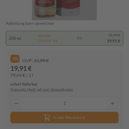
Abbildung kann abweichen
21,99 €
Spartipp
250 ml
-9%
19,91 €
(79,64 € / 1 l)
-9%
UVP:
21,99 €
19,91 €
79,64 € / 1 l
sofort lieferbar
Preise inkl. MwSt. ggf. zzgl. Versandkosten
In den Warenkorb