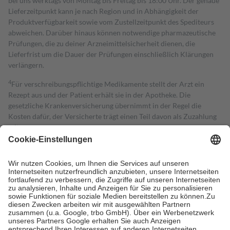
bei uns werktags von Montag bis Freitag bis 18:00 Uhr. Der genaue
Lieferzeitpunkt kann je nach Region und in Abhängigkeit der
Produktverfügbarkeit sowie vom Zustellzeitpunkt des Spediteurs
abweichen. Darüber hinaus können notwendige pharmazeutische
Prüfungen, die zu deiner Arzneimittelsicherheit dienen, die
Lieferfrist um die Dauer der Prüfungen einschließlich Klärungen
verlängern.
4
Für verschreibungspflichtige Medikamente stellt der Arzt ein
Rezept aus und der Patient erhält sie in der Apotheke. Die
gesetzliche Krankenversicherung übernimmt in der Regel die
Kosten dafür, der Versicherte trägt einen Teil davon als Zuzahlung
mit.
Grundsätzlich leisten Mitglieder Zuzahlungen in Höhe von zehn
Prozent des Abgabepreises,
mindestens
jedoch
fünf Euro
und
höchstens zehn Euro.
Es sind jedoch nie mehr als die tatsächlichen
Kosten der Leistung zu entrichten.
Diese Regeln gelten grundsätzlich auch für Online-Apotheken.
Bei Heilmitteln und häuslicher Krankenpflege beträgt die
Zuzahlung zehn Prozent der Kosten sowie zehn Euro je
Verordnung.
Um das Engagement der Versicherten für ihre eigene Gesundheit zu