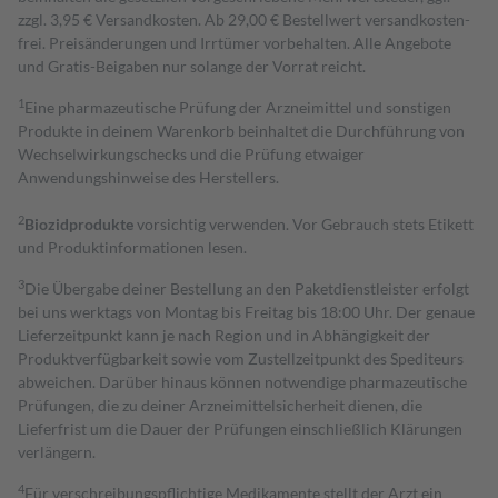
zzgl. 3,95 € Versandkosten. Ab 29,00 € Bestell­wert versand­kosten­
frei. Preisänderungen und Irrtümer vorbehalten. Alle Angebote
und Gratis-Beigaben nur solange der Vorrat reicht.
1
Eine pharmazeutische Prüfung der Arzneimittel und sonstigen
Produkte in deinem Warenkorb beinhaltet die Durchführung von
Wechselwirkungschecks und die Prüfung etwaiger
Anwendungshinweise des Herstellers.
2
Biozidprodukte
vorsichtig verwenden. Vor Gebrauch stets Etikett
und Produktinformationen lesen.
3
Die Übergabe deiner Bestellung an den Paketdienstleister erfolgt
bei uns werktags von Montag bis Freitag bis 18:00 Uhr. Der genaue
Lieferzeitpunkt kann je nach Region und in Abhängigkeit der
Produktverfügbarkeit sowie vom Zustellzeitpunkt des Spediteurs
abweichen. Darüber hinaus können notwendige pharmazeutische
Prüfungen, die zu deiner Arzneimittelsicherheit dienen, die
Lieferfrist um die Dauer der Prüfungen einschließlich Klärungen
verlängern.
4
Für verschreibungspflichtige Medikamente stellt der Arzt ein