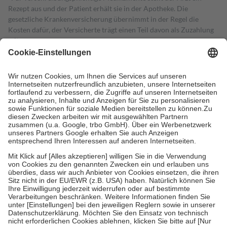
Rezept aus und der Patient erhält sie in der Apotheke. Die
gesetzliche Krankenversicherung übernimmt in der Regel die
Kosten dafür, der Versicherte trägt einen Teil davon als Zuzahlung
mit.
Grundsätzlich leisten Mitglieder Zuzahlungen in Höhe von zehn
Prozent des Abgabepreises,
mindestens
jedoch
fünf Euro
und
höchstens zehn Euro.
Es sind jedoch nie mehr als die tatsächlichen
Kosten der Leistung zu entrichten.
Diese Regeln gelten grundsätzlich auch für Online-Apotheken.
Bei Heilmitteln und häuslicher Krankenpflege beträgt die
Zuzahlung zehn Prozent der Kosten sowie zehn Euro je
Verordnung.
Um das Engagement der Versicherten für ihre eigene Gesundheit zu
stärken und die besondere Stellung der Familie zu unterstützen,
fallen
keine Zuzahlungen
an bei:
• Kindern und Jugendlichen bis zum vollendeten 18. Lebensjahr
mit Ausnahme der Fahrkosten
• Untersuchungen zur Vorsorge und Früherkennung, die von der
GKV getragen werden
• empfohlenen Schutzimpfungen
• Harn- und Blutteststreifen