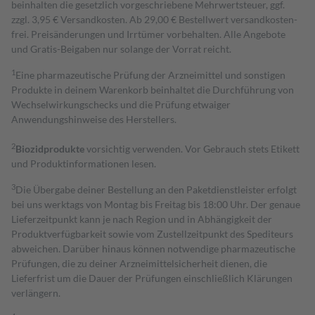
beinhalten die gesetzlich vorgeschriebene Mehrwertsteuer, ggf.
zzgl. 3,95 € Versandkosten. Ab 29,00 € Bestell­wert versand­kosten­
frei. Preisänderungen und Irrtümer vorbehalten. Alle Angebote
und Gratis-Beigaben nur solange der Vorrat reicht.
1
Eine pharmazeutische Prüfung der Arzneimittel und sonstigen
Produkte in deinem Warenkorb beinhaltet die Durchführung von
Wechselwirkungschecks und die Prüfung etwaiger
Anwendungshinweise des Herstellers.
2
Biozidprodukte
vorsichtig verwenden. Vor Gebrauch stets Etikett
und Produktinformationen lesen.
3
Die Übergabe deiner Bestellung an den Paketdienstleister erfolgt
bei uns werktags von Montag bis Freitag bis 18:00 Uhr. Der genaue
Lieferzeitpunkt kann je nach Region und in Abhängigkeit der
Produktverfügbarkeit sowie vom Zustellzeitpunkt des Spediteurs
abweichen. Darüber hinaus können notwendige pharmazeutische
Prüfungen, die zu deiner Arzneimittelsicherheit dienen, die
Lieferfrist um die Dauer der Prüfungen einschließlich Klärungen
verlängern.