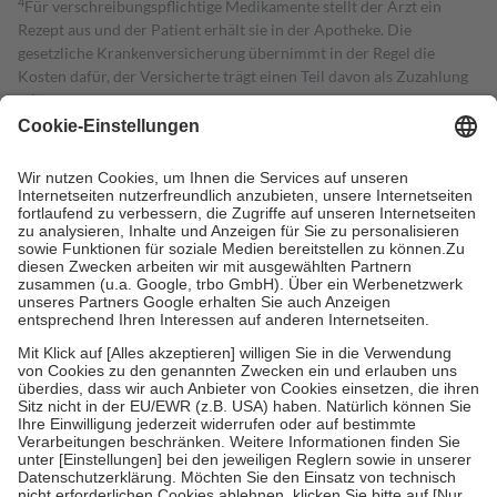
4
Für verschreibungspflichtige Medikamente stellt der Arzt ein
Rezept aus und der Patient erhält sie in der Apotheke. Die
gesetzliche Krankenversicherung übernimmt in der Regel die
Kosten dafür, der Versicherte trägt einen Teil davon als Zuzahlung
mit.
Grundsätzlich leisten Mitglieder Zuzahlungen in Höhe von zehn
Prozent des Abgabepreises,
mindestens
jedoch
fünf Euro
und
höchstens zehn Euro.
Es sind jedoch nie mehr als die tatsächlichen
Kosten der Leistung zu entrichten.
Diese Regeln gelten grundsätzlich auch für Online-Apotheken.
Bei Heilmitteln und häuslicher Krankenpflege beträgt die
Zuzahlung zehn Prozent der Kosten sowie zehn Euro je
Verordnung.
Um das Engagement der Versicherten für ihre eigene Gesundheit zu
stärken und die besondere Stellung der Familie zu unterstützen,
fallen
keine Zuzahlungen
an bei:
• Kindern und Jugendlichen bis zum vollendeten 18. Lebensjahr
mit Ausnahme der Fahrkosten
• Untersuchungen zur Vorsorge und Früherkennung, die von der
GKV getragen werden
• empfohlenen Schutzimpfungen
• Harn- und Blutteststreifen