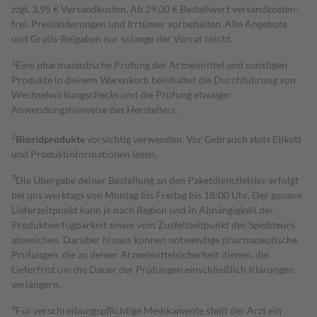
zzgl. 3,95 € Versandkosten. Ab 29,00 € Bestell­wert versand­kosten­
frei. Preisänderungen und Irrtümer vorbehalten. Alle Angebote
und Gratis-Beigaben nur solange der Vorrat reicht.
1
Eine pharmazeutische Prüfung der Arzneimittel und sonstigen
Produkte in deinem Warenkorb beinhaltet die Durchführung von
Wechselwirkungschecks und die Prüfung etwaiger
Anwendungshinweise des Herstellers.
2
Biozidprodukte
vorsichtig verwenden. Vor Gebrauch stets Etikett
und Produktinformationen lesen.
3
Die Übergabe deiner Bestellung an den Paketdienstleister erfolgt
bei uns werktags von Montag bis Freitag bis 18:00 Uhr. Der genaue
Lieferzeitpunkt kann je nach Region und in Abhängigkeit der
Produktverfügbarkeit sowie vom Zustellzeitpunkt des Spediteurs
abweichen. Darüber hinaus können notwendige pharmazeutische
Prüfungen, die zu deiner Arzneimittelsicherheit dienen, die
Lieferfrist um die Dauer der Prüfungen einschließlich Klärungen
verlängern.
4
Für verschreibungspflichtige Medikamente stellt der Arzt ein