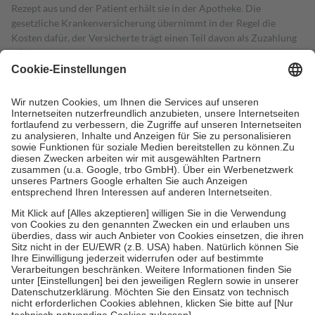
Rezept aus und der Patient erhält sie in der Apotheke. Die
gesetzliche Krankenversicherung übernimmt in der Regel die
Kosten dafür, der Versicherte trägt einen Teil davon als Zuzahlung
mit.
Grundsätzlich leisten Mitglieder Zuzahlungen in Höhe von zehn
Prozent des Abgabepreises,
mindestens
jedoch
fünf Euro
und
höchstens zehn Euro.
Es sind jedoch nie mehr als die tatsächlichen
Kosten der Leistung zu entrichten.
Diese Regeln gelten grundsätzlich auch für Online-Apotheken.
Bei Heilmitteln und häuslicher Krankenpflege beträgt die
Zuzahlung zehn Prozent der Kosten sowie zehn Euro je
Verordnung.
Um das Engagement der Versicherten für ihre eigene Gesundheit zu
stärken und die besondere Stellung der Familie zu unterstützen,
fallen
keine Zuzahlungen
an bei:
• Kindern und Jugendlichen bis zum vollendeten 18. Lebensjahr
mit Ausnahme der Fahrkosten
• Untersuchungen zur Vorsorge und Früherkennung, die von der
GKV getragen werden
• empfohlenen Schutzimpfungen
• Harn- und Blutteststreifen