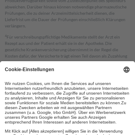
Produktverfügbarkeit sowie vom Zustellzeitpunkt des Spediteurs
abweichen. Darüber hinaus können notwendige pharmazeutische
Prüfungen, die zu deiner Arzneimittelsicherheit dienen, die
Lieferfrist um die Dauer der Prüfungen einschließlich Klärungen
verlängern.
4
Für verschreibungspflichtige Medikamente stellt der Arzt ein
Rezept aus und der Patient erhält sie in der Apotheke. Die
gesetzliche Krankenversicherung übernimmt in der Regel die
Kosten dafür, der Versicherte trägt einen Teil davon als Zuzahlung
mit.
Grundsätzlich leisten Mitglieder Zuzahlungen in Höhe von zehn
Prozent des Abgabepreises,
mindestens
jedoch
fünf Euro
und
höchstens zehn Euro.
Es sind jedoch nie mehr als die tatsächlichen
Kosten der Leistung zu entrichten.
Diese Regeln gelten grundsätzlich auch für Online-Apotheken.
Bei Heilmitteln und häuslicher Krankenpflege beträgt die
Zuzahlung zehn Prozent der Kosten sowie zehn Euro je
Verordnung.
Um das Engagement der Versicherten für ihre eigene Gesundheit zu
stärken und die besondere Stellung der Familie zu unterstützen,
fallen
keine Zuzahlungen
an bei: