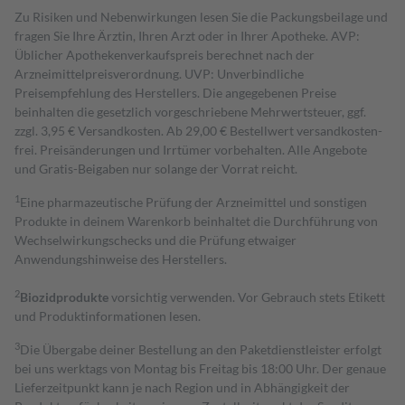
Zu Risiken und Nebenwirkungen lesen Sie die Packungsbeilage und
fragen Sie Ihre Ärztin, Ihren Arzt oder in Ihrer Apotheke. AVP:
Üblicher Apothekenverkaufspreis berechnet nach der
Arzneimittelpreisverordnung. UVP: Unverbindliche
Preisempfehlung des Herstellers. Die angegebenen Preise
beinhalten die gesetzlich vorgeschriebene Mehrwertsteuer, ggf.
zzgl. 3,95 € Versandkosten. Ab 29,00 € Bestell­wert versand­kosten­
frei. Preisänderungen und Irrtümer vorbehalten. Alle Angebote
und Gratis-Beigaben nur solange der Vorrat reicht.
1
Eine pharmazeutische Prüfung der Arzneimittel und sonstigen
Produkte in deinem Warenkorb beinhaltet die Durchführung von
Wechselwirkungschecks und die Prüfung etwaiger
Anwendungshinweise des Herstellers.
2
Biozidprodukte
vorsichtig verwenden. Vor Gebrauch stets Etikett
und Produktinformationen lesen.
3
Die Übergabe deiner Bestellung an den Paketdienstleister erfolgt
bei uns werktags von Montag bis Freitag bis 18:00 Uhr. Der genaue
Lieferzeitpunkt kann je nach Region und in Abhängigkeit der