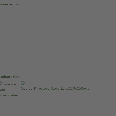
Bewerte uns
Sanicare App