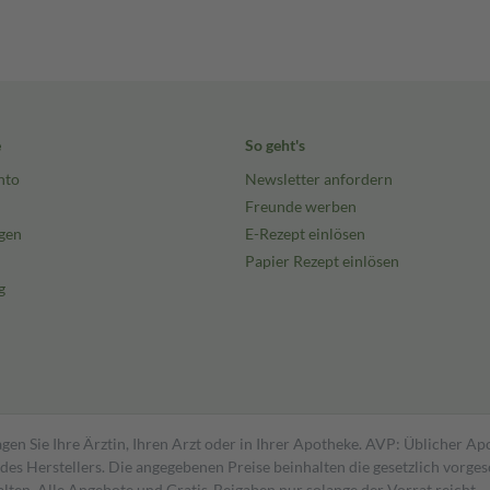
e
So geht's
nto
Newsletter anfordern
Freunde werben
gen
E-Rezept einlösen
Papier Rezept einlösen
g
gen Sie Ihre Ärztin, Ihren Arzt oder in Ihrer Apotheke. AVP: Üblicher A
s Herstellers. Die angegebenen Preise beinhalten die gesetzlich vorgesc
alten. Alle Angebote und Gratis-Beigaben nur solange der Vorrat reicht.