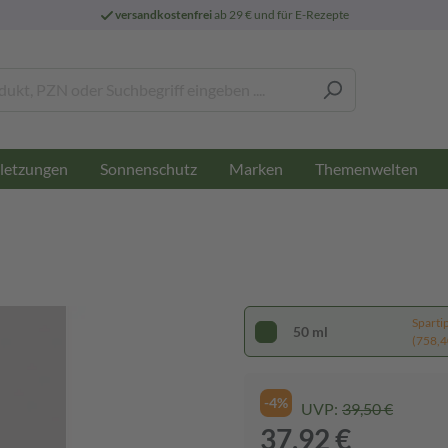
versandkostenfrei
ab 29 € und für E-Rezepte
letzungen
Sonnenschutz
Marken
Themenwelten
Sparti
50 ml
(758,40
-4%
UVP:
39,50 €
37,92 €