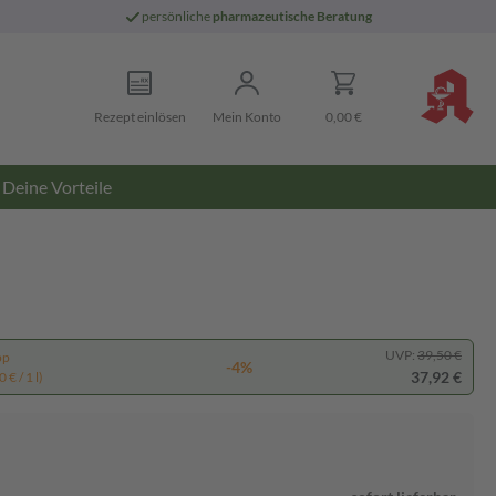
persönliche
pharmazeutische Beratung
Rezept einlösen
Mein Konto
0,00 €
Deine Vorteile
UVP:
39,50 €
pp
-4%
37,92 €
 € / 1 l)