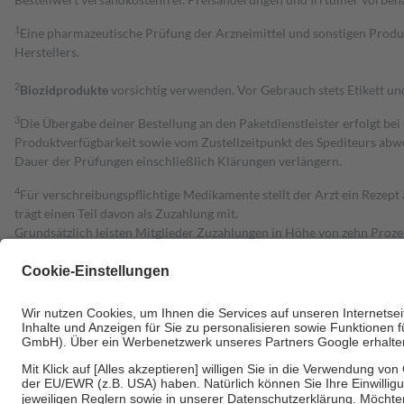
1
Eine pharmazeutische Prüfung der Arzneimittel und sonstigen Pro
Herstellers.
2
Biozidprodukte
vorsichtig verwenden. Vor Gebrauch stets Etikett u
3
Die Übergabe deiner Bestellung an den Paketdienstleister erfolgt bei
Produktverfügbarkeit sowie vom Zustellzeitpunkt des Spediteurs abwe
Dauer der Prüfungen einschließlich Klärungen verlängern.
4
Für verschreibungspflichtige Medikamente stellt der Arzt ein Rezept 
trägt einen Teil davon als Zuzahlung mit.
Grundsätzlich leisten Mitglieder Zuzahlungen in Höhe von zehn Proz
zu entrichten.
Diese Regeln gelten grundsätzlich auch für Online-Apotheken.
Bei Heilmitteln und häuslicher Krankenpflege beträgt die Zuzahlung 
Um das Engagement der Versicherten für ihre eigene Gesundheit zu stä
• Kindern und Jugendlichen bis zum vollendeten 18. Lebensjahr mit
• Untersuchungen zur Vorsorge und Früherkennung, die von der GKV
• empfohlenen Schutzimpfungen
• Harn- und Blutteststreifen