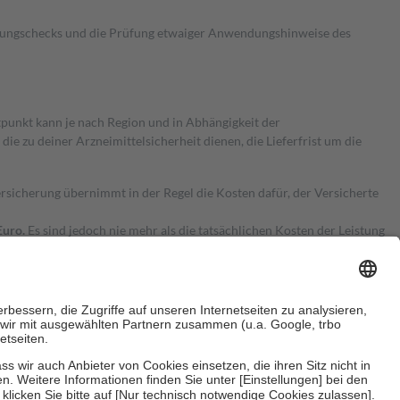
kungschecks und die Prüfung etwaiger Anwendungshinweise des
itpunkt kann je nach Region und in Abhängigkeit der
 zu deiner Arzneimittelsicherheit dienen, die Lieferfrist um die
ersicherung übernimmt in der Regel die Kosten dafür, der Versicherte
Euro.
Es sind jedoch nie mehr als die tatsächlichen Kosten der Leistung
e Zuzahlungen
an bei: