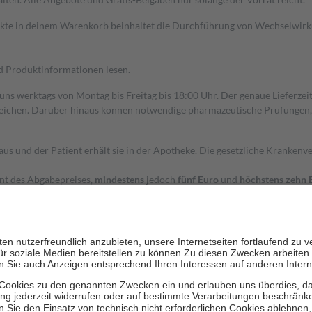
dukte in deinem Warenkorb beinhaltet die Durchführung von Wechselwir
nd Produktinformationen lesen.
 uns werktags von Montag bis Freitag bis 18:00 Uhr. Der genaue Lieferze
ichen. Darüber hinaus können notwendige pharmazeutische Prüfungen, die
aus und der Patient erhält sie in der Apotheke. Die gesetzliche Krankenv
ent des Abgabepreises,
mindestens
jedoch
fünf Euro
und
höchstens zehn 
zehn Prozent der Kosten sowie zehn Euro je Verordnung.
rken und die besondere Stellung der Familie zu unterstützen, fallen
kein
 Ausnahme der Fahrkosten
 getragen werden