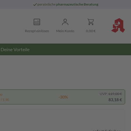
persönliche
pharmazeutische Beratung
Rezept einlösen
Mein Konto
0,00 €
Deine Vorteile
UVP:
119,00 €
pp
-30%
83,18 €
/ 1 St)