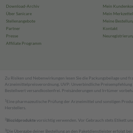
Download-Archiv
Mein Kundenko
Über Sanicare
Mein Merkzettel
Stellenangebote
Meine Bestellun
Partner
Kontakt
Presse
Neuregistrierun
Affiliate Programm
Zu Risiken und Nebenwirkungen lesen Sie die Packungsbeilage und fra
Arzneimittelpreisverordnung. UVP: Unverbindliche Preisempfehlung de
Bestell­wert versand­kosten­frei. Preisänderungen und Irrtümer vorbeh
1
Eine pharmazeutische Prüfung der Arzneimittel und sonstigen Pro
Herstellers.
2
Biozidprodukte
vorsichtig verwenden. Vor Gebrauch stets Etikett u
3
Die Übergabe deiner Bestellung an den Paketdienstleister erfolgt bei