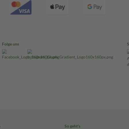
Folge uns
e
So geht's