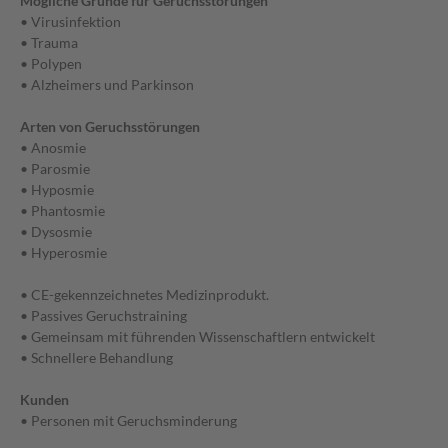
Mögliche Gründe für Geruchsstörungen
• Virusinfektion
• Trauma
• Polypen
• Alzheimers und Parkinson
Arten von Geruchsstörungen
• Anosmie
• Parosmie
• Hyposmie
• Phantosmie
• Dysosmie
• Hyperosmie
• CE-gekennzeichnetes Medizinprodukt.
• Passives Geruchstraining
• Gemeinsam mit führenden Wissenschaftlern entwickelt
• Schnellere Behandlung
Kunden
• Personen mit Geruchsminderung