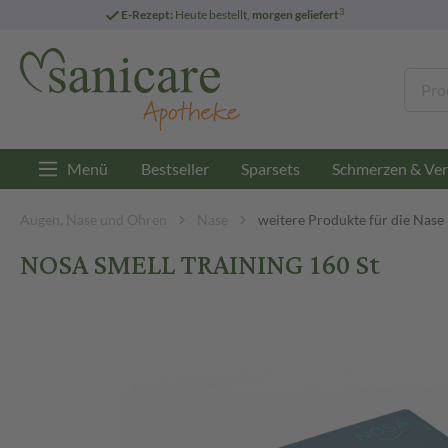
3
E-Rezept:
Heute bestellt,
morgen geliefert
Menü
Bestseller
Sparsets
Schmerzen & Ver
Augen, Nase und Ohren
Nase
weitere Produkte für die Nase
NOSA SMELL TRAINING 160 St