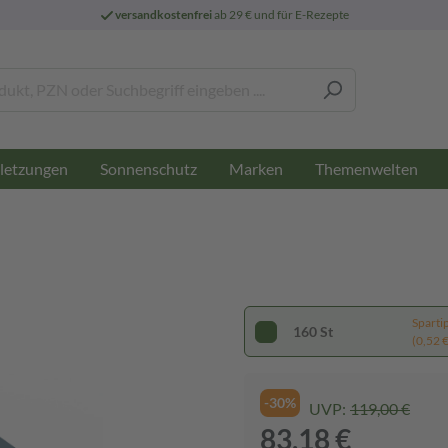
versandkostenfrei
ab 29 € und für E-Rezepte
letzungen
Sonnenschutz
Marken
Themenwelten
Sparti
160 St
(0,52 € 
-30%
UVP:
119,00 €
83,18 €