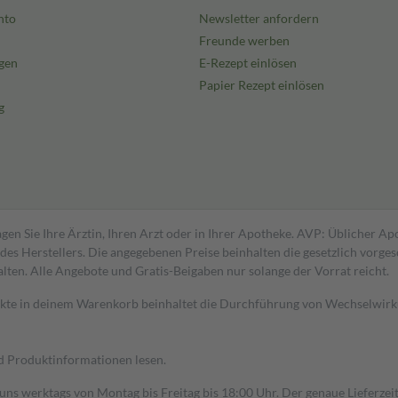
nto
Newsletter anfordern
Freunde werben
gen
E-Rezept einlösen
Papier Rezept einlösen
g
gen Sie Ihre Ärztin, Ihren Arzt oder in Ihrer Apotheke. AVP: Üblicher A
s Herstellers. Die angegebenen Preise beinhalten die gesetzlich vorgesc
alten. Alle Angebote und Gratis-Beigaben nur solange der Vorrat reicht.
dukte in deinem Warenkorb beinhaltet die Durchführung von Wechselwir
nd Produktinformationen lesen.
 uns werktags von Montag bis Freitag bis 18:00 Uhr. Der genaue Lieferze