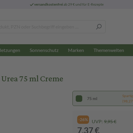
versandkostenfrei
ab 29 € und für E-Rezepte
letzungen
Sonnenschutz
Marken
Themenwelten
Urea 75 ml Creme
Sparti
75 ml
(98,27 €
-26%
UVP:
9,95 €
7,37 €