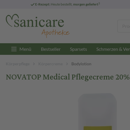
3
E-Rezept:
Heute bestellt,
morgen geliefert
Menü
Bestseller
Sparsets
Schmerzen & Ver
Körperpflege
Körpercreme
Bodylotion
NOVATOP Medical Pflegecreme 20% 