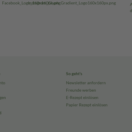
e
So geht's
nto
Newsletter anfordern
Freunde werben
gen
E-Rezept einlösen
Papier Rezept einlösen
g