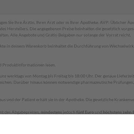
gen Sie Ihre Ärztin, Ihren Arzt oder in Ihrer Apotheke. AVP: Üblicher A
s Herstellers. Die angegebenen Preise beinhalten die gesetzlich vorgesc
alten. Alle Angebote und Gratis-Beigaben nur solange der Vorrat reicht.
dukte in deinem Warenkorb beinhaltet die Durchführung von Wechselwir
nd Produktinformationen lesen.
 uns werktags von Montag bis Freitag bis 18:00 Uhr. Der genaue Lieferze
ichen. Darüber hinaus können notwendige pharmazeutische Prüfungen, die
aus und der Patient erhält sie in der Apotheke. Die gesetzliche Krankenv
ent des Abgabepreises,
mindestens
jedoch
fünf Euro
und
höchstens zehn 
zehn Prozent der Kosten sowie zehn Euro je Verordnung.