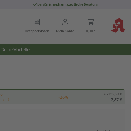
persönliche
pharmazeutische Beratung
Rezept einlösen
Mein Konto
0,00 €
Deine Vorteile
UVP:
9,95 €
pp
-26%
7,37 €
 / 1 l)