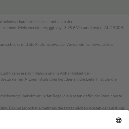
pothekenverkaufspreis berechnet nach der
hriebene Mehrwertsteuer, ggf. zzgl. 3,95 € Versandkosten. Ab 29,00 €
kungschecks und die Prüfung etwaiger Anwendungshinweise des
itpunkt kann je nach Region und in Abhängigkeit der
 zu deiner Arzneimittelsicherheit dienen, die Lieferfrist um die
ersicherung übernimmt in der Regel die Kosten dafür, der Versicherte
Euro.
Es sind jedoch nie mehr als die tatsächlichen Kosten der Leistung