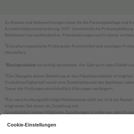
Zu Risiken und Nebenwirkungen lesen Sie die Packungsbeilage und fra
Arzneimittelpreisverordnung. UVP: Unverbindliche Preisempfehlung de
Bestell­wert versand­kosten­frei. Preisänderungen und Irrtümer vorbeh
1
Eine pharmazeutische Prüfung der Arzneimittel und sonstigen Pro
Herstellers.
2
Biozidprodukte
vorsichtig verwenden. Vor Gebrauch stets Etikett u
3
Die Übergabe deiner Bestellung an den Paketdienstleister erfolgt bei
Produktverfügbarkeit sowie vom Zustellzeitpunkt des Spediteurs abwe
Dauer der Prüfungen einschließlich Klärungen verlängern.
4
Für verschreibungspflichtige Medikamente stellt der Arzt ein Rezept 
trägt einen Teil davon als Zuzahlung mit.
Grundsätzlich leisten Mitglieder Zuzahlungen in Höhe von zehn Proz
zu entrichten.
Diese Regeln gelten grundsätzlich auch für Online-Apotheken.
Bei Heilmitteln und häuslicher Krankenpflege beträgt die Zuzahlung 