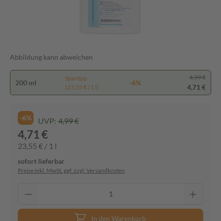
Abbildung kann abweichen
4,99 €
Spartipp
200 ml
-6%
4,71 €
(23,55 € / 1 l)
-6%
UVP:
4,99 €
4,71 €
23,55 € / 1 l
sofort lieferbar
Preise inkl. MwSt. ggf. zzgl. Versandkosten
In den Warenkorb