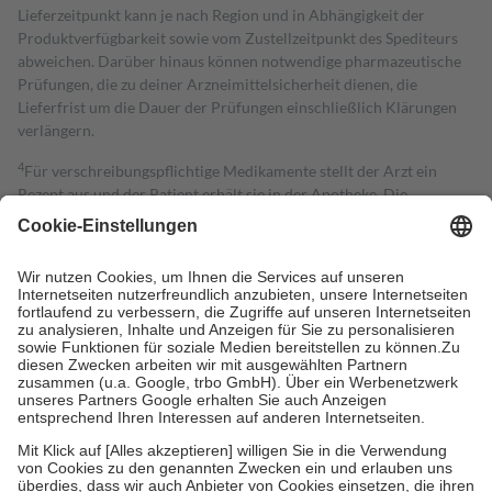
Lieferzeitpunkt kann je nach Region und in Abhängigkeit der
Produktverfügbarkeit sowie vom Zustellzeitpunkt des Spediteurs
abweichen. Darüber hinaus können notwendige pharmazeutische
Prüfungen, die zu deiner Arzneimittelsicherheit dienen, die
Lieferfrist um die Dauer der Prüfungen einschließlich Klärungen
verlängern.
4
Für verschreibungspflichtige Medikamente stellt der Arzt ein
Rezept aus und der Patient erhält sie in der Apotheke. Die
gesetzliche Krankenversicherung übernimmt in der Regel die
Kosten dafür, der Versicherte trägt einen Teil davon als Zuzahlung
mit.
Grundsätzlich leisten Mitglieder Zuzahlungen in Höhe von zehn
Prozent des Abgabepreises,
mindestens
jedoch
fünf Euro
und
höchstens zehn Euro.
Es sind jedoch nie mehr als die tatsächlichen
Kosten der Leistung zu entrichten.
Diese Regeln gelten grundsätzlich auch für Online-Apotheken.
Bei Heilmitteln und häuslicher Krankenpflege beträgt die
Zuzahlung zehn Prozent der Kosten sowie zehn Euro je
Verordnung.
Um das Engagement der Versicherten für ihre eigene Gesundheit zu