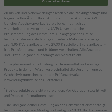
Widerruf erklären
Zu Risiken und Nebenwirkungen lesen Sie die Packungsbeilage und
fragen Sie Ihre Ärztin, Ihren Arzt oder in Ihrer Apotheke. AVP:
Üblicher Apothekenverkaufspreis berechnet nach der
Arzneimittelpreisverordnung. UVP: Unverbindliche
Preisempfehlung des Herstellers. Die angegebenen Preise
beinhalten die gesetzlich vorgeschriebene Mehrwertsteuer, ggf.
zzgl. 3,95 € Versandkosten. Ab 29,00 € Bestell­wert versand­kosten­
frei. Preisänderungen und Irrtümer vorbehalten. Alle Angebote
und Gratis-Beigaben nur solange der Vorrat reicht.
1
Eine pharmazeutische Prüfung der Arzneimittel und sonstigen
Produkte in deinem Warenkorb beinhaltet die Durchführung von
Wechselwirkungschecks und die Prüfung etwaiger
Anwendungshinweise des Herstellers.
2
Biozidprodukte
vorsichtig verwenden. Vor Gebrauch stets Etikett
und Produktinformationen lesen.
3
Die Übergabe deiner Bestellung an den Paketdienstleister erfolgt
bei uns werktags von Montag bis Freitag bis 18:00 Uhr. Der genaue