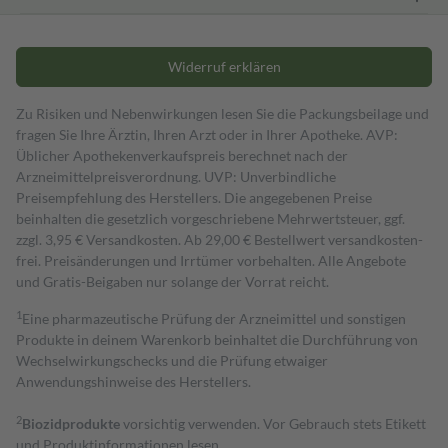
Widerruf erklären
Zu Risiken und Nebenwirkungen lesen Sie die Packungsbeilage und
fragen Sie Ihre Ärztin, Ihren Arzt oder in Ihrer Apotheke. AVP:
Üblicher Apothekenverkaufspreis berechnet nach der
Arzneimittelpreisverordnung. UVP: Unverbindliche
Preisempfehlung des Herstellers. Die angegebenen Preise
beinhalten die gesetzlich vorgeschriebene Mehrwertsteuer, ggf.
zzgl. 3,95 € Versandkosten. Ab 29,00 € Bestell­wert versand­kosten­
frei. Preisänderungen und Irrtümer vorbehalten. Alle Angebote
und Gratis-Beigaben nur solange der Vorrat reicht.
1
Eine pharmazeutische Prüfung der Arzneimittel und sonstigen
Produkte in deinem Warenkorb beinhaltet die Durchführung von
Wechselwirkungschecks und die Prüfung etwaiger
Anwendungshinweise des Herstellers.
2
Biozidprodukte
vorsichtig verwenden. Vor Gebrauch stets Etikett
und Produktinformationen lesen.