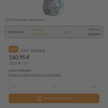
Abbildung kann abweichen
205,76 €
Spartipp
32X200 ml
-22%
160,95 €
(25,15 € / 1 l)
-22%
UVP:
205,76 €
160,95 €
25,15 € / 1 l
sofort lieferbar
Preise inkl. MwSt. ggf. zzgl. Versandkosten
In den Warenkorb