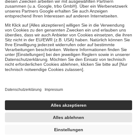
Zuzahlung zehn Prozent der Kosten sowie zehn Euro je
Verordnung.
Um das Engagement der Versicherten für ihre eigene Gesundheit zu
stärken und die besondere Stellung der Familie zu unterstützen,
fallen
keine Zuzahlungen
an bei:
• Kindern und Jugendlichen bis zum vollendeten 18. Lebensjahr
mit Ausnahme der Fahrkosten
• Untersuchungen zur Vorsorge und Früherkennung, die von der
GKV getragen werden
• empfohlenen Schutzimpfungen
• Harn- und Blutteststreifen
Wir nutzen Trusted Shops als unabhängigen Dienstleister für die
Einholung von Bewertungen. Trusted Shops hat Maßnahmen
getroffen, um sicherzustellen, dass es sich um echte Bewertungen
handelt. Mehr Informationen findest du hier:
https://help.etrusted.com/hc/de/articles/4419944605341
Einige Bilder und Inhalte wurden unter Zuhilfenahme künstlicher
Intelligenz erstellt.
UVP:
205,76 €