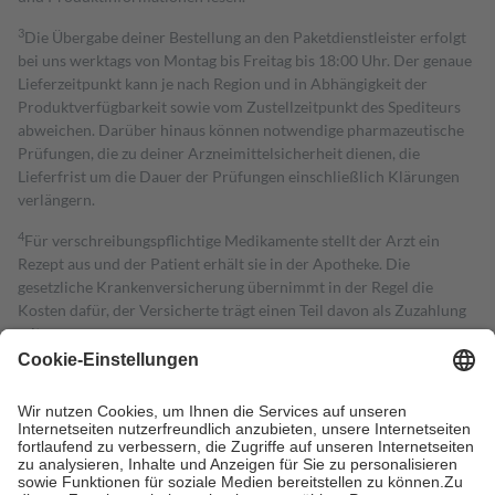
3
Die Übergabe deiner Bestellung an den Paketdienstleister erfolgt
bei uns werktags von Montag bis Freitag bis 18:00 Uhr. Der genaue
Lieferzeitpunkt kann je nach Region und in Abhängigkeit der
Produktverfügbarkeit sowie vom Zustellzeitpunkt des Spediteurs
abweichen. Darüber hinaus können notwendige pharmazeutische
Prüfungen, die zu deiner Arzneimittelsicherheit dienen, die
Lieferfrist um die Dauer der Prüfungen einschließlich Klärungen
verlängern.
4
Für verschreibungspflichtige Medikamente stellt der Arzt ein
Rezept aus und der Patient erhält sie in der Apotheke. Die
gesetzliche Krankenversicherung übernimmt in der Regel die
Kosten dafür, der Versicherte trägt einen Teil davon als Zuzahlung
mit.
Grundsätzlich leisten Mitglieder Zuzahlungen in Höhe von zehn
Prozent des Abgabepreises,
mindestens
jedoch
fünf Euro
und
höchstens zehn Euro.
Es sind jedoch nie mehr als die tatsächlichen
Kosten der Leistung zu entrichten.
Diese Regeln gelten grundsätzlich auch für Online-Apotheken.
Bei Heilmitteln und häuslicher Krankenpflege beträgt die