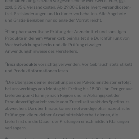
beinhalten die gesetzlich vorgeschriebene Mehrwertsteuer, ggf.
zzgl. 3,95 € Versandkosten. Ab 29,00 € Bestell­wert versand­kosten­
frei. Preisänderungen und Irrtümer vorbehalten. Alle Angebote
und Gratis-Beigaben nur solange der Vorrat reicht.
1
Eine pharmazeutische Prüfung der Arzneimittel und sonstigen
Produkte in deinem Warenkorb beinhaltet die Durchführung von
Wechselwirkungschecks und die Prüfung etwaiger
Anwendungshinweise des Herstellers.
2
Biozidprodukte
vorsichtig verwenden. Vor Gebrauch stets Etikett
und Produktinformationen lesen.
3
Die Übergabe deiner Bestellung an den Paketdienstleister erfolgt
bei uns werktags von Montag bis Freitag bis 18:00 Uhr. Der genaue
Lieferzeitpunkt kann je nach Region und in Abhängigkeit der
Produktverfügbarkeit sowie vom Zustellzeitpunkt des Spediteurs
abweichen. Darüber hinaus können notwendige pharmazeutische
Prüfungen, die zu deiner Arzneimittelsicherheit dienen, die
Lieferfrist um die Dauer der Prüfungen einschließlich Klärungen
verlängern.
4