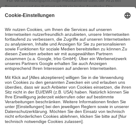
Für verschreibungspflichtige Medikamente stellt der Arzt ein
Rezept aus und der Patient erhält sie in der Apotheke. Die
gesetzliche Krankenversicherung übernimmt in der Regel die
Kosten dafür, der Versicherte trägt einen Teil davon als Zuzahlung
mit.
Grundsätzlich leisten Mitglieder Zuzahlungen in Höhe von zehn
Prozent des Abgabepreises,
mindestens
jedoch
fünf Euro
und
höchstens zehn Euro.
Es sind jedoch nie mehr als die tatsächlichen
Kosten der Leistung zu entrichten.
Diese Regeln gelten grundsätzlich auch für Online-Apotheken.
Bei Heilmitteln und häuslicher Krankenpflege beträgt die
Zuzahlung zehn Prozent der Kosten sowie zehn Euro je
Verordnung.
Um das Engagement der Versicherten für ihre eigene Gesundheit zu
stärken und die besondere Stellung der Familie zu unterstützen,
fallen
keine Zuzahlungen
an bei:
• Kindern und Jugendlichen bis zum vollendeten 18. Lebensjahr
mit Ausnahme der Fahrkosten
• Untersuchungen zur Vorsorge und Früherkennung, die von der
GKV getragen werden
• empfohlenen Schutzimpfungen
• Harn- und Blutteststreifen