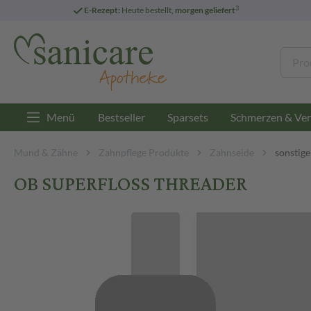
3
E-Rezept:
Heute bestellt,
morgen geliefert
Menü
Bestseller
Sparsets
Schmerzen & Ver
Mund & Zähne
Zahnpflege Produkte
Zahnseide
sonstig
OB SUPERFLOSS THREADER