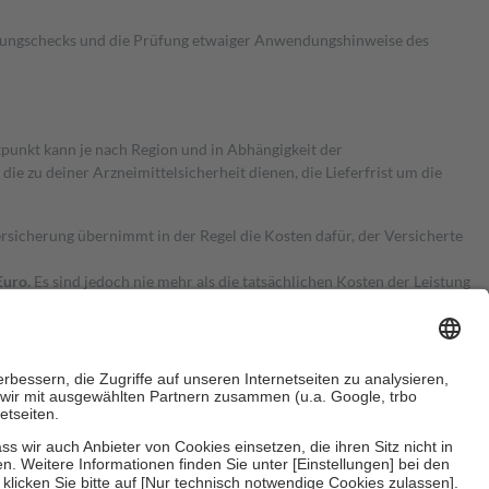
kungschecks und die Prüfung etwaiger Anwendungshinweise des
itpunkt kann je nach Region und in Abhängigkeit der
 zu deiner Arzneimittelsicherheit dienen, die Lieferfrist um die
ersicherung übernimmt in der Regel die Kosten dafür, der Versicherte
Euro.
Es sind jedoch nie mehr als die tatsächlichen Kosten der Leistung
e Zuzahlungen
an bei: