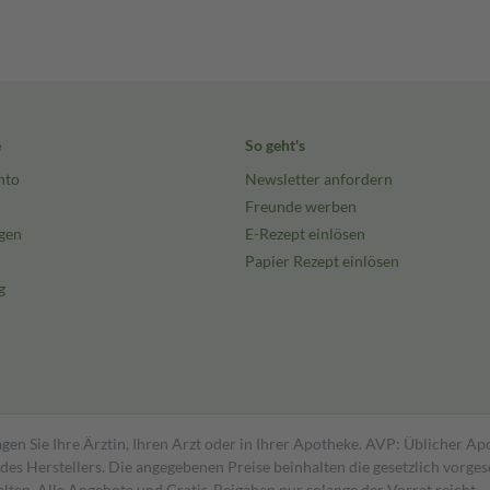
e
So geht's
nto
Newsletter anfordern
Freunde werben
gen
E-Rezept einlösen
Papier Rezept einlösen
g
gen Sie Ihre Ärztin, Ihren Arzt oder in Ihrer Apotheke. AVP: Üblicher A
s Herstellers. Die angegebenen Preise beinhalten die gesetzlich vorgesc
alten. Alle Angebote und Gratis-Beigaben nur solange der Vorrat reicht.