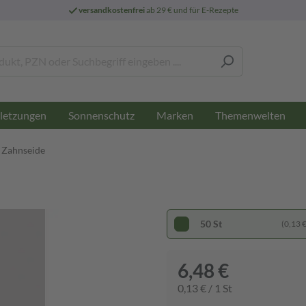
versandkostenfrei
ab 29 € und für E-Rezepte
letzungen
Sonnenschutz
Marken
Themenwelten
e Zahnseide
50 St
(0,13 € 
6,48 €
0,13 € / 1 St