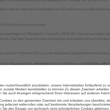
dukte in deinem Warenkorb beinhaltet die Durchführung von Wechselwir
nd Produktinformationen lesen.
 uns werktags von Montag bis Freitag bis 18:00 Uhr. Der genaue Lieferze
ichen. Darüber hinaus können notwendige pharmazeutische Prüfungen, die
aus und der Patient erhält sie in der Apotheke. Die gesetzliche Krankenv
ent des Abgabepreises,
mindestens
jedoch
fünf Euro
und
höchstens zehn 
zehn Prozent der Kosten sowie zehn Euro je Verordnung.
rken und die besondere Stellung der Familie zu unterstützen, fallen
kein
 Ausnahme der Fahrkosten
 getragen werden