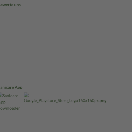
Bewerte uns
Sanicare App