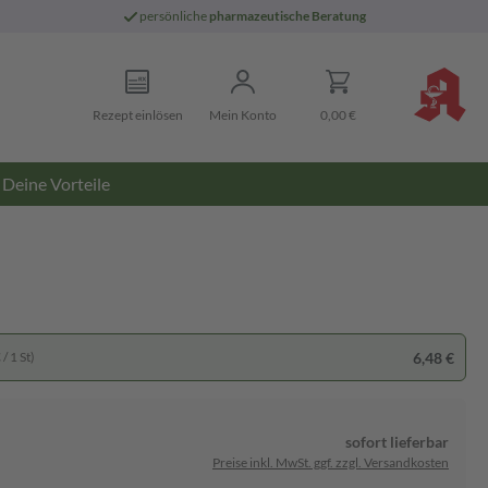
persönliche
pharmazeutische Beratung
Rezept einlösen
Mein Konto
0,00 €
Deine Vorteile
6,48 €
/ 1 St)
sofort lieferbar
Preise inkl. MwSt. ggf. zzgl. Versandkosten