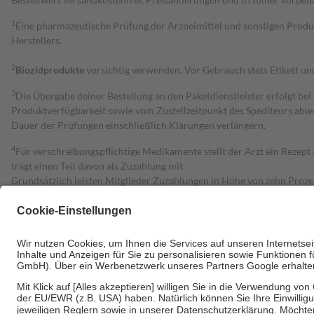
1
Eine pharmazeutische Prüfung der Arzneimittel und sonstigen Pro
Herstellers.
2
Biozidprodukte
vorsichtig verwenden. Vor Gebrauch stets Etikett u
3
Die Übergabe deiner Bestellung an den Paketdienstleister erfolgt bei
Produktverfügbarkeit sowie vom Zustellzeitpunkt des Spediteurs abwe
Dauer der Prüfungen einschließlich Klärungen verlängern.
4
Für verschreibungspflichtige Medikamente stellt der Arzt ein Rezept 
trägt einen Teil davon als Zuzahlung mit.
Grundsätzlich leisten Mitglieder Zuzahlungen in Höhe von zehn Proz
zu entrichten.
Diese Regeln gelten grundsätzlich auch für Online-Apotheken.
Bei Heilmitteln und häuslicher Krankenpflege beträgt die Zuzahlung 
Um das Engagement der Versicherten für ihre eigene Gesundheit zu stä
• Kindern und Jugendlichen bis zum vollendeten 18. Lebensjahr mit
• Untersuchungen zur Vorsorge und Früherkennung, die von der GKV
• empfohlenen Schutzimpfungen
• Harn- und Blutteststreifen