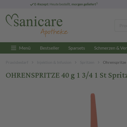
3
E-Rezept:
Heute bestellt,
morgen geliefert
Menü
Bestseller
Sparsets
Schmerzen & Ver
Praxisbedarf
Injektion & Infusion
Spritzen
Ohrenspritze
OHRENSPRITZE 40 g 1 3/4 1 St Sprit