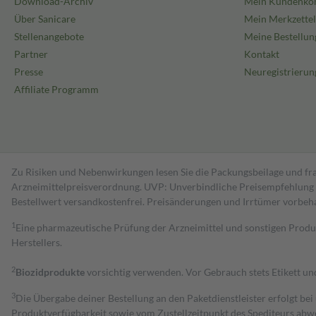
Download-Archiv
Mein Kundenko
Über Sanicare
Mein Merkzettel
Stellenangebote
Meine Bestellun
Partner
Kontakt
Presse
Neuregistrierun
Affiliate Programm
Zu Risiken und Nebenwirkungen lesen Sie die Packungsbeilage und fra
Arzneimittelpreisverordnung. UVP: Unverbindliche Preisempfehlung de
Bestell­wert versand­kosten­frei. Preisänderungen und Irrtümer vorbeh
1
Eine pharmazeutische Prüfung der Arzneimittel und sonstigen Pro
Herstellers.
2
Biozidprodukte
vorsichtig verwenden. Vor Gebrauch stets Etikett u
3
Die Übergabe deiner Bestellung an den Paketdienstleister erfolgt bei
Produktverfügbarkeit sowie vom Zustellzeitpunkt des Spediteurs abwe