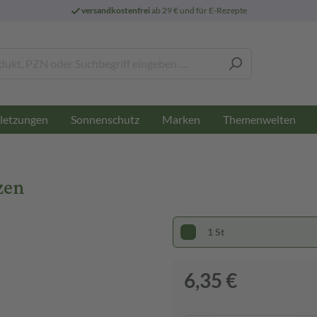
versandkostenfrei
ab 29 € und für E-Rezepte
letzungen
Sonnenschutz
Marken
Themenwelten
zen
1 St
6,35 €