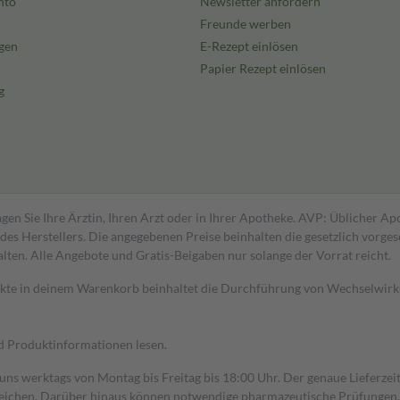
nto
Newsletter anfordern
Freunde werben
gen
E-Rezept einlösen
Papier Rezept einlösen
g
gen Sie Ihre Ärztin, Ihren Arzt oder in Ihrer Apotheke. AVP: Üblicher A
s Herstellers. Die angegebenen Preise beinhalten die gesetzlich vorgesc
alten. Alle Angebote und Gratis-Beigaben nur solange der Vorrat reicht.
dukte in deinem Warenkorb beinhaltet die Durchführung von Wechselwir
nd Produktinformationen lesen.
 uns werktags von Montag bis Freitag bis 18:00 Uhr. Der genaue Lieferze
ichen. Darüber hinaus können notwendige pharmazeutische Prüfungen, die