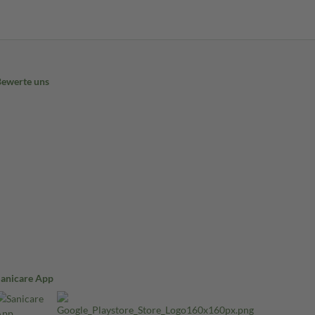
Bewerte uns
Sanicare App