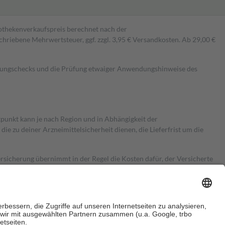
pothekenverkaufspreis berechnet nach der
hriebene Mehrwertsteuer, ggf. zzgl. 3,95 € Versandkosten. Ab 29,00 €
kungschecks und die Prüfung etwaiger Anwendungshinweise des
itpunkt kann je nach Region und in Abhängigkeit der
 zu deiner Arzneimittelsicherheit dienen, die Lieferfrist um die
ersicherung übernimmt in der Regel die Kosten dafür, der Versicherte
Euro.
Es sind jedoch nie mehr als die tatsächlichen Kosten der Leistung
e Zuzahlungen
an bei: