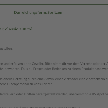
Darreichungsform: Spritzen
E classic 200 ml
ustellen.
 und erfolgen ohne Gewähr. Bitte nimm dir vor dem Verzehr oder der An
fzubewahren. Falls du Fragen oder Bedenken zu einem Produkt hast, wende
essionelle Beratung durch eine Ärztin, einen Arzt oder eine Apothekerin
sches Fachpersonal zu konsultieren.
n Herstellern oder Dritten bereitgestellt werden, übernimmt die BS-Apot
en Sie Ihre Ärztin, Ihren Arzt oder in Ihrer Apotheke.