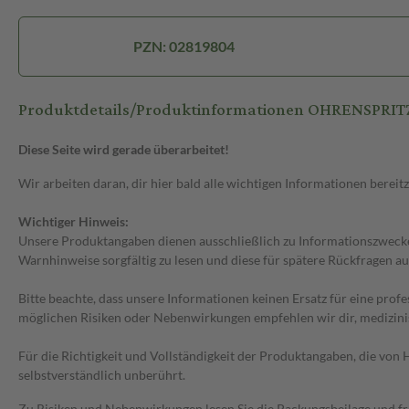
PZN: 02819804
Produktdetails/Produktinformationen OHRENSPRITZ
Diese Seite wird gerade überarbeitet!
Wir arbeiten daran, dir hier bald alle wichtigen Informationen bereitz
Wichtiger Hinweis:
Unsere Produktangaben dienen ausschließlich zu Informationszwecken
Warnhinweise sorgfältig zu lesen und diese für spätere Rückfragen au
Bitte beachte, dass unsere Informationen keinen Ersatz für eine prof
möglichen Risiken oder Nebenwirkungen empfehlen wir dir, medizini
Für die Richtigkeit und Vollständigkeit der Produktangaben, die vo
selbstverständlich unberührt.
Zu Risiken und Nebenwirkungen lesen Sie die Packungsbeilage und frag