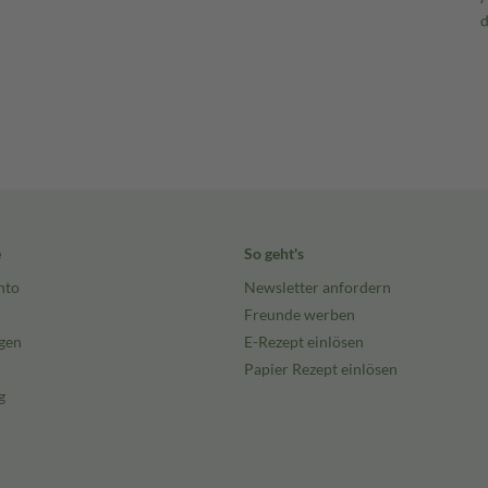
e
So geht's
nto
Newsletter anfordern
Freunde werben
gen
E-Rezept einlösen
Papier Rezept einlösen
g