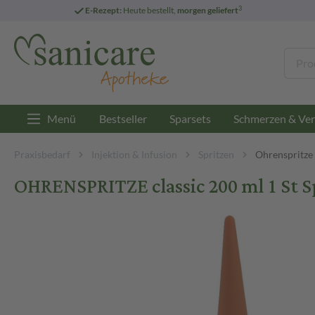
3
E-Rezept:
Heute bestellt,
morgen geliefert
Menü
Bestseller
Sparsets
Schmerzen & Ver
Praxisbedarf
Injektion & Infusion
Spritzen
Ohrenspritze
OHRENSPRITZE classic 200 ml 1 St S