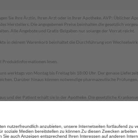
gen Sie Ihre Ärztin, Ihren Arzt oder in Ihrer Apotheke. AVP: Üblicher A
s Herstellers. Die angegebenen Preise beinhalten die gesetzlich vorgesc
alten. Alle Angebote und Gratis-Beigaben nur solange der Vorrat reicht.
dukte in deinem Warenkorb beinhaltet die Durchführung von Wechselwir
nd Produktinformationen lesen.
 uns werktags von Montag bis Freitag bis 18:00 Uhr. Der genaue Lieferze
ichen. Darüber hinaus können notwendige pharmazeutische Prüfungen, die
aus und der Patient erhält sie in der Apotheke. Die gesetzliche Krankenv
ent des Abgabepreises,
mindestens
jedoch
fünf Euro
und
höchstens zehn 
zehn Prozent der Kosten sowie zehn Euro je Verordnung.
rken und die besondere Stellung der Familie zu unterstützen, fallen
kein