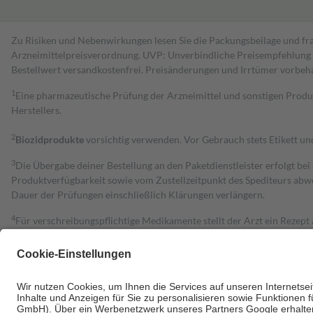
Zu Risiken und Nebenwirkungen lesen Sie die Packungsbeilage und fra
Arzneimittelpreisverordnung. UVP: Unverbindliche Preisempfehlung de
Bestell­wert versand­kosten­frei. Preisänderungen und Irrtümer vorbeh
1
Eine pharmazeutische Prüfung der Arzneimittel und sonstigen Pro
Herstellers.
2
Biozidprodukte
vorsichtig verwenden. Vor Gebrauch stets Etikett u
3
Die Übergabe deiner Bestellung an den Paketdienstleister erfolgt bei
Produktverfügbarkeit sowie vom Zustellzeitpunkt des Spediteurs abwe
Dauer der Prüfungen einschließlich Klärungen verlängern.
4
Für verschreibungspflichtige Medikamente stellt der Arzt ein Rezept 
trägt einen Teil davon als Zuzahlung mit.
Grundsätzlich leisten Mitglieder Zuzahlungen in Höhe von zehn Proz
zu entrichten.
Diese Regeln gelten grundsätzlich auch für Online-Apotheken.
Bei Heilmitteln und häuslicher Krankenpflege beträgt die Zuzahlung 
Um das Engagement der Versicherten für ihre eigene Gesundheit zu stä