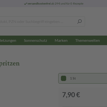
versandkostenfrei
ab 29 € und für E-Rezepte
letzungen
Sonnenschutz
Marken
Themenwelten
pritzen
1 St
7,90 €