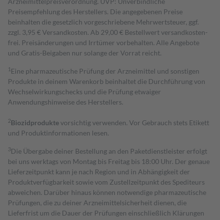
Arzneimittelpreisverordnung. UVP: Unverbindliche
Preisempfehlung des Herstellers. Die angegebenen Preise
beinhalten die gesetzlich vorgeschriebene Mehrwertsteuer, ggf.
zzgl. 3,95 € Versandkosten. Ab 29,00 € Bestell­wert versand­kosten­
frei. Preisänderungen und Irrtümer vorbehalten. Alle Angebote
und Gratis-Beigaben nur solange der Vorrat reicht.
1
Eine pharmazeutische Prüfung der Arzneimittel und sonstigen
Produkte in deinem Warenkorb beinhaltet die Durchführung von
Wechselwirkungschecks und die Prüfung etwaiger
Anwendungshinweise des Herstellers.
2
Biozidprodukte
vorsichtig verwenden. Vor Gebrauch stets Etikett
und Produktinformationen lesen.
3
Die Übergabe deiner Bestellung an den Paketdienstleister erfolgt
bei uns werktags von Montag bis Freitag bis 18:00 Uhr. Der genaue
Lieferzeitpunkt kann je nach Region und in Abhängigkeit der
Produktverfügbarkeit sowie vom Zustellzeitpunkt des Spediteurs
abweichen. Darüber hinaus können notwendige pharmazeutische
Prüfungen, die zu deiner Arzneimittelsicherheit dienen, die
Lieferfrist um die Dauer der Prüfungen einschließlich Klärungen