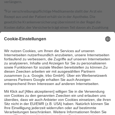
verlängern.
4
Für verschreibungspflichtige Medikamente stellt der Arzt ein
Rezept aus und der Patient erhält sie in der Apotheke. Die
gesetzliche Krankenversicherung übernimmt in der Regel die
Kosten dafür, der Versicherte trägt einen Teil davon als Zuzahlung
mit.
Grundsätzlich leisten Mitglieder Zuzahlungen in Höhe von zehn
Prozent des Abgabepreises,
mindestens
jedoch
fünf Euro
und
höchstens zehn Euro.
Es sind jedoch nie mehr als die tatsächlichen
Kosten der Leistung zu entrichten.
Diese Regeln gelten grundsätzlich auch für Online-Apotheken.
Bei Heilmitteln und häuslicher Krankenpflege beträgt die
Zuzahlung zehn Prozent der Kosten sowie zehn Euro je
Verordnung.
Um das Engagement der Versicherten für ihre eigene Gesundheit zu
stärken und die besondere Stellung der Familie zu unterstützen,
fallen
keine Zuzahlungen
an bei:
• Kindern und Jugendlichen bis zum vollendeten 18. Lebensjahr
mit Ausnahme der Fahrkosten
• Untersuchungen zur Vorsorge und Früherkennung, die von der
GKV getragen werden