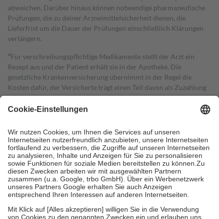
abweichen. Darüber hinaus können notwendige pharmazeutische
Prüfungen, die zu deiner Arzneimittelsicherheit dienen, die
Lieferfrist um die Dauer der Prüfungen einschließlich Klärungen
verlängern.
4
Für verschreibungspflichtige Medikamente stellt der Arzt ein
Rezept aus und der Patient erhält sie in der Apotheke. Die
gesetzliche Krankenversicherung übernimmt in der Regel die
Kosten dafür, der Versicherte trägt einen Teil davon als Zuzahlung
mit.
Grundsätzlich leisten Mitglieder Zuzahlungen in Höhe von zehn
Prozent des Abgabepreises,
mindestens
jedoch
fünf Euro
und
höchstens zehn Euro.
Es sind jedoch nie mehr als die tatsächlichen
Kosten der Leistung zu entrichten.
Diese Regeln gelten grundsätzlich auch für Online-Apotheken.
Bei Heilmitteln und häuslicher Krankenpflege beträgt die
Zuzahlung zehn Prozent der Kosten sowie zehn Euro je
Verordnung.
Um das Engagement der Versicherten für ihre eigene Gesundheit zu
stärken und die besondere Stellung der Familie zu unterstützen,
fallen
keine Zuzahlungen
an bei: