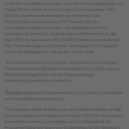
Zu Risiken und Nebenwirkungen lesen Sie die Packungsbeilage und
fragen Sie Ihre Ärztin, Ihren Arzt oder in Ihrer Apotheke. AVP:
Üblicher Apothekenverkaufspreis berechnet nach der
Arzneimittelpreisverordnung. UVP: Unverbindliche
Preisempfehlung des Herstellers. Die angegebenen Preise
beinhalten die gesetzlich vorgeschriebene Mehrwertsteuer, ggf.
zzgl. 3,95 € Versandkosten. Ab 29,00 € Bestell­wert versand­kosten­
frei. Preisänderungen und Irrtümer vorbehalten. Alle Angebote
und Gratis-Beigaben nur solange der Vorrat reicht.
1
Eine pharmazeutische Prüfung der Arzneimittel und sonstigen
Produkte in deinem Warenkorb beinhaltet die Durchführung von
Wechselwirkungschecks und die Prüfung etwaiger
Anwendungshinweise des Herstellers.
2
Biozidprodukte
vorsichtig verwenden. Vor Gebrauch stets Etikett
und Produktinformationen lesen.
3
Die Übergabe deiner Bestellung an den Paketdienstleister erfolgt
bei uns werktags von Montag bis Freitag bis 18:00 Uhr. Der genaue
Lieferzeitpunkt kann je nach Region und in Abhängigkeit der
Produktverfügbarkeit sowie vom Zustellzeitpunkt des Spediteurs