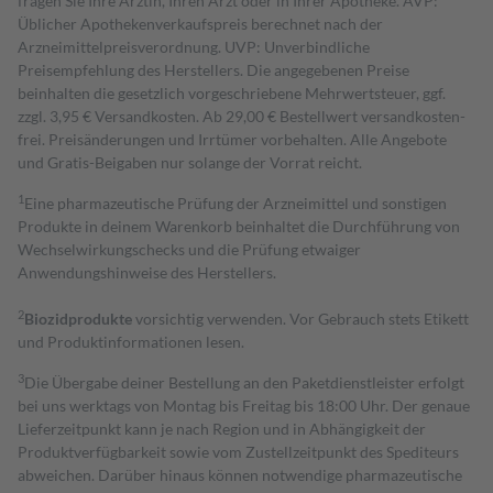
fragen Sie Ihre Ärztin, Ihren Arzt oder in Ihrer Apotheke. AVP:
Üblicher Apothekenverkaufspreis berechnet nach der
Arzneimittelpreisverordnung. UVP: Unverbindliche
Preisempfehlung des Herstellers. Die angegebenen Preise
beinhalten die gesetzlich vorgeschriebene Mehrwertsteuer, ggf.
zzgl. 3,95 € Versandkosten. Ab 29,00 € Bestell­wert versand­kosten­
frei. Preisänderungen und Irrtümer vorbehalten. Alle Angebote
und Gratis-Beigaben nur solange der Vorrat reicht.
1
Eine pharmazeutische Prüfung der Arzneimittel und sonstigen
Produkte in deinem Warenkorb beinhaltet die Durchführung von
Wechselwirkungschecks und die Prüfung etwaiger
Anwendungshinweise des Herstellers.
2
Biozidprodukte
vorsichtig verwenden. Vor Gebrauch stets Etikett
und Produktinformationen lesen.
3
Die Übergabe deiner Bestellung an den Paketdienstleister erfolgt
bei uns werktags von Montag bis Freitag bis 18:00 Uhr. Der genaue
Lieferzeitpunkt kann je nach Region und in Abhängigkeit der
Produktverfügbarkeit sowie vom Zustellzeitpunkt des Spediteurs
abweichen. Darüber hinaus können notwendige pharmazeutische