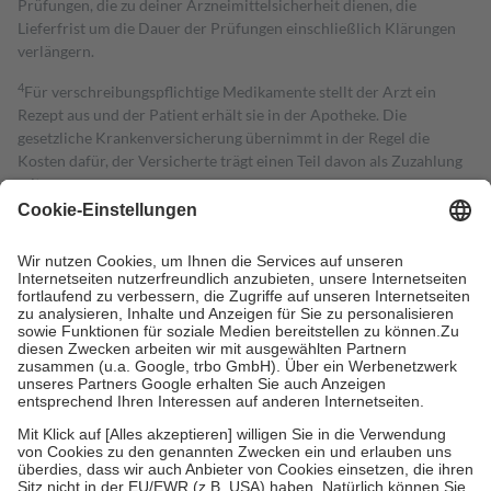
Prüfungen, die zu deiner Arzneimittelsicherheit dienen, die
Lieferfrist um die Dauer der Prüfungen einschließlich Klärungen
verlängern.
4
Für verschreibungspflichtige Medikamente stellt der Arzt ein
Rezept aus und der Patient erhält sie in der Apotheke. Die
gesetzliche Krankenversicherung übernimmt in der Regel die
Kosten dafür, der Versicherte trägt einen Teil davon als Zuzahlung
mit.
Grundsätzlich leisten Mitglieder Zuzahlungen in Höhe von zehn
Prozent des Abgabepreises,
mindestens
jedoch
fünf Euro
und
höchstens zehn Euro.
Es sind jedoch nie mehr als die tatsächlichen
Kosten der Leistung zu entrichten.
Diese Regeln gelten grundsätzlich auch für Online-Apotheken.
Bei Heilmitteln und häuslicher Krankenpflege beträgt die
Zuzahlung zehn Prozent der Kosten sowie zehn Euro je
Verordnung.
Um das Engagement der Versicherten für ihre eigene Gesundheit zu
stärken und die besondere Stellung der Familie zu unterstützen,
fallen
keine Zuzahlungen
an bei:
• Kindern und Jugendlichen bis zum vollendeten 18. Lebensjahr
mit Ausnahme der Fahrkosten