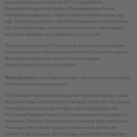
Arzneimittelpreisverordnung. UVP: Unverbindliche
Preisempfehlung des Herstellers. Die angegebenen Preise
beinhalten die gesetzlich vorgeschriebene Mehrwertsteuer, ggf.
zzgl. 3,95 € Versandkosten. Ab 29,00 € Bestell­wert versand­kosten­
frei. Preisänderungen und Irrtümer vorbehalten. Alle Angebote
und Gratis-Beigaben nur solange der Vorrat reicht.
1
Eine pharmazeutische Prüfung der Arzneimittel und sonstigen
Produkte in deinem Warenkorb beinhaltet die Durchführung von
Wechselwirkungschecks und die Prüfung etwaiger
Anwendungshinweise des Herstellers.
2
Biozidprodukte
vorsichtig verwenden. Vor Gebrauch stets Etikett
und Produktinformationen lesen.
3
Die Übergabe deiner Bestellung an den Paketdienstleister erfolgt
bei uns werktags von Montag bis Freitag bis 18:00 Uhr. Der genaue
Lieferzeitpunkt kann je nach Region und in Abhängigkeit der
Produktverfügbarkeit sowie vom Zustellzeitpunkt des Spediteurs
abweichen. Darüber hinaus können notwendige pharmazeutische
Prüfungen, die zu deiner Arzneimittelsicherheit dienen, die
Lieferfrist um die Dauer der Prüfungen einschließlich Klärungen