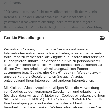
verlängern.
4
Für verschreibungspflichtige Medikamente stellt der Arzt ein
Rezept aus und der Patient erhält sie in der Apotheke. Die
gesetzliche Krankenversicherung übernimmt in der Regel die
Kosten dafür, der Versicherte trägt einen Teil davon als Zuzahlung
mit.
Grundsätzlich leisten Mitglieder Zuzahlungen in Höhe von zehn
Prozent des Abgabepreises,
mindestens
jedoch
fünf Euro
und
höchstens zehn Euro.
Es sind jedoch nie mehr als die tatsächlichen
Kosten der Leistung zu entrichten.
Diese Regeln gelten grundsätzlich auch für Online-Apotheken.
Bei Heilmitteln und häuslicher Krankenpflege beträgt die
Zuzahlung zehn Prozent der Kosten sowie zehn Euro je
Verordnung.
Um das Engagement der Versicherten für ihre eigene Gesundheit zu
stärken und die besondere Stellung der Familie zu unterstützen,
fallen
keine Zuzahlungen
an bei:
• Kindern und Jugendlichen bis zum vollendeten 18. Lebensjahr
mit Ausnahme der Fahrkosten
• Untersuchungen zur Vorsorge und Früherkennung, die von der
GKV getragen werden