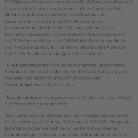
Zu Risiken und Nebenwirkungen lesen Sie die Packungsbeilage und
fragen Sie Ihre Ärztin, Ihren Arzt oder in Ihrer Apotheke. AVP:
Üblicher Apothekenverkaufspreis berechnet nach der
Arzneimittelpreisverordnung. UVP: Unverbindliche
Preisempfehlung des Herstellers. Die angegebenen Preise
beinhalten die gesetzlich vorgeschriebene Mehrwertsteuer, ggf.
zzgl. 3,95 € Versandkosten. Ab 29,00 € Bestell­wert versand­kosten­
frei. Preisänderungen und Irrtümer vorbehalten. Alle Angebote
und Gratis-Beigaben nur solange der Vorrat reicht.
1
Eine pharmazeutische Prüfung der Arzneimittel und sonstigen
Produkte in deinem Warenkorb beinhaltet die Durchführung von
Wechselwirkungschecks und die Prüfung etwaiger
Anwendungshinweise des Herstellers.
2
Biozidprodukte
vorsichtig verwenden. Vor Gebrauch stets Etikett
und Produktinformationen lesen.
3
Die Übergabe deiner Bestellung an den Paketdienstleister erfolgt
bei uns werktags von Montag bis Freitag bis 18:00 Uhr. Der genaue
Lieferzeitpunkt kann je nach Region und in Abhängigkeit der
Produktverfügbarkeit sowie vom Zustellzeitpunkt des Spediteurs