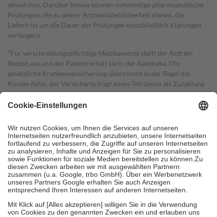
abweichen. Darüber hinaus können notwendige pharmazeutische
Prüfungen, die zu deiner Arzneimittelsicherheit dienen, die
Lieferfrist um die Dauer der Prüfungen einschließlich Klärungen
verlängern.
4
Für verschreibungspflichtige Medikamente stellt der Arzt ein
Rezept aus und der Patient erhält sie in der Apotheke. Die
gesetzliche Krankenversicherung übernimmt in der Regel die
Kosten dafür, der Versicherte trägt einen Teil davon als Zuzahlung
mit.
Grundsätzlich leisten Mitglieder Zuzahlungen in Höhe von zehn
Prozent des Abgabepreises,
mindestens
jedoch
fünf Euro
und
höchstens zehn Euro.
Es sind jedoch nie mehr als die tatsächlichen
Kosten der Leistung zu entrichten.
Diese Regeln gelten grundsätzlich auch für Online-Apotheken.
Bei Heilmitteln und häuslicher Krankenpflege beträgt die
Zuzahlung zehn Prozent der Kosten sowie zehn Euro je
Verordnung.
Um das Engagement der Versicherten für ihre eigene Gesundheit zu
stärken und die besondere Stellung der Familie zu unterstützen,
fallen
keine Zuzahlungen
an bei:
• Kindern und Jugendlichen bis zum vollendeten 18. Lebensjahr