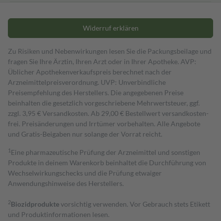
Widerruf erklären
Zu Risiken und Nebenwirkungen lesen Sie die Packungsbeilage und
fragen Sie Ihre Ärztin, Ihren Arzt oder in Ihrer Apotheke. AVP:
Üblicher Apothekenverkaufspreis berechnet nach der
Arzneimittelpreisverordnung. UVP: Unverbindliche
Preisempfehlung des Herstellers. Die angegebenen Preise
beinhalten die gesetzlich vorgeschriebene Mehrwertsteuer, ggf.
zzgl. 3,95 € Versandkosten. Ab 29,00 € Bestell­wert versand­kosten­
frei. Preisänderungen und Irrtümer vorbehalten. Alle Angebote
und Gratis-Beigaben nur solange der Vorrat reicht.
1
Eine pharmazeutische Prüfung der Arzneimittel und sonstigen
Produkte in deinem Warenkorb beinhaltet die Durchführung von
Wechselwirkungschecks und die Prüfung etwaiger
Anwendungshinweise des Herstellers.
2
Biozidprodukte
vorsichtig verwenden. Vor Gebrauch stets Etikett
und Produktinformationen lesen.