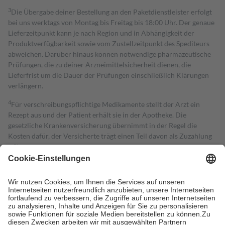
3
Die Übergabe deiner Bestellung an den Paketdienstleister erfolgt
bei uns werktags von Montag bis Freitag bis 18:00 Uhr. Der genaue
Lieferzeitpunkt kann je nach Region und in Abhängigkeit der
Produktverfügbarkeit sowie vom Zustellzeitpunkt des Spediteurs
abweichen. Darüber hinaus können notwendige pharmazeutische
Prüfungen, die zu deiner Arzneimittelsicherheit dienen, die
Lieferfrist um die Dauer der Prüfungen einschließlich Klärungen
verlängern.
4
Für verschreibungspflichtige Medikamente stellt der Arzt ein
Rezept aus und der Patient erhält sie in der Apotheke. Die
gesetzliche Krankenversicherung übernimmt in der Regel die
Kosten dafür, der Versicherte trägt einen Teil davon als Zuzahlung
mit.
Grundsätzlich leisten Mitglieder Zuzahlungen in Höhe von zehn
Prozent des Abgabepreises,
mindestens
jedoch
fünf Euro
und
höchstens zehn Euro.
Es sind jedoch nie mehr als die tatsächlichen
Kosten der Leistung zu entrichten.
Diese Regeln gelten grundsätzlich auch für Online-Apotheken.
Bei Heilmitteln und häuslicher Krankenpflege beträgt die
Zuzahlung zehn Prozent der Kosten sowie zehn Euro je