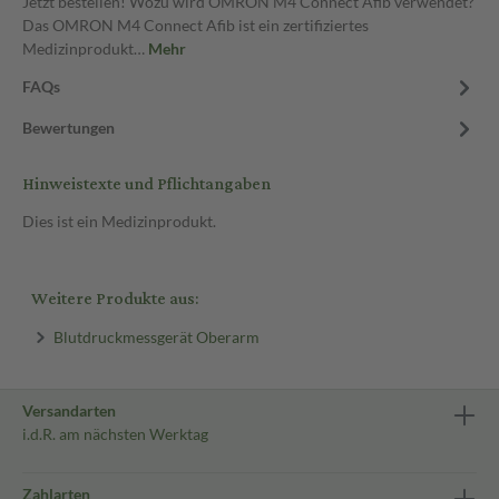
Jetzt bestellen! Wozu wird OMRON M4 Connect Afib verwendet?
Das OMRON M4 Connect Afib ist ein zertifiziertes
Medizinprodukt…
Mehr
FAQs
Bewertungen
Hinweistexte und Pflichtangaben
Dies ist ein Medizinprodukt.
Weitere Produkte aus:
Blutdruckmessgerät Oberarm
Versandarten
i.d.R. am nächsten Werktag
Zahlarten