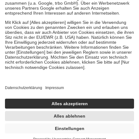
Verordnung.
Um das Engagement der Versicherten für ihre eigene Gesundheit zu
stärken und die besondere Stellung der Familie zu unterstützen,
fallen
keine Zuzahlungen
an bei:
• Kindern und Jugendlichen bis zum vollendeten 18. Lebensjahr
mit Ausnahme der Fahrkosten
• Untersuchungen zur Vorsorge und Früherkennung, die von der
GKV getragen werden
• empfohlenen Schutzimpfungen
• Harn- und Blutteststreifen
Wir nutzen Trusted Shops als unabhängigen Dienstleister für die
Einholung von Bewertungen. Trusted Shops hat Maßnahmen
getroffen, um sicherzustellen, dass es sich um echte Bewertungen
handelt. Mehr Informationen findest du hier:
https://help.etrusted.com/hc/de/articles/4419944605341
Einige Bilder und Inhalte wurden unter Zuhilfenahme künstlicher
Intelligenz erstellt.
UVP:
78,95 €