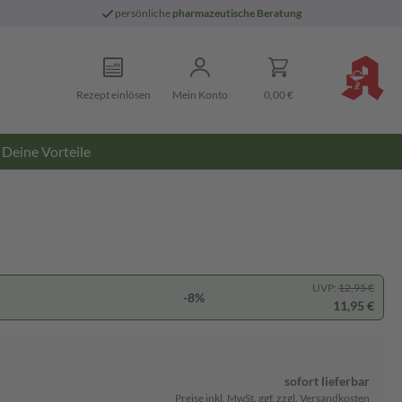
persönliche
pharmazeutische Beratung
Rezept einlösen
Mein Konto
0,00 €
Deine Vorteile
UVP:
12,95 €
-8%
11,95 €
sofort lieferbar
Preise inkl. MwSt. ggf. zzgl. Versandkosten