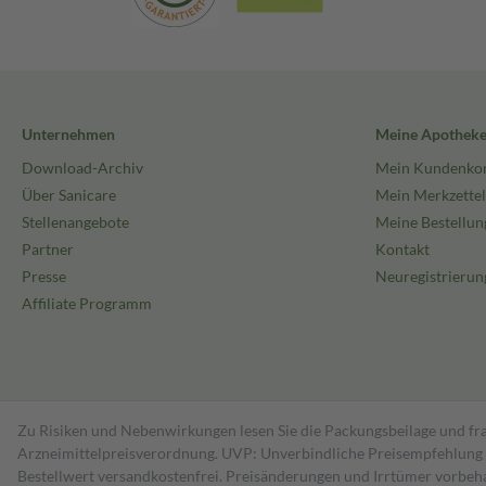
Unternehmen
Meine Apothek
Download-Archiv
Mein Kundenko
Über Sanicare
Mein Merkzettel
Stellenangebote
Meine Bestellun
Partner
Kontakt
Presse
Neuregistrierun
Affiliate Programm
Zu Risiken und Nebenwirkungen lesen Sie die Packungsbeilage und fra
Arzneimittelpreisverordnung. UVP: Unverbindliche Preisempfehlung de
Bestell­wert versand­kosten­frei. Preisänderungen und Irrtümer vorbeh