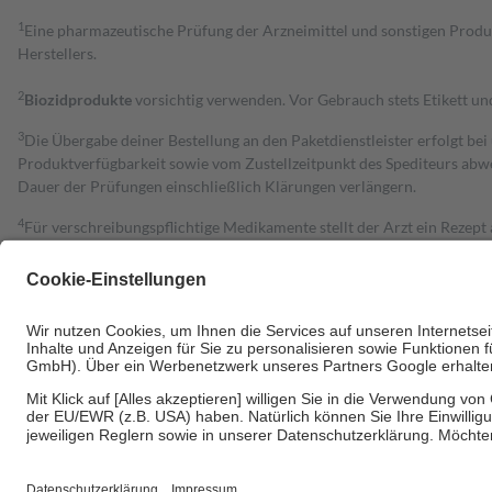
1
Eine pharmazeutische Prüfung der Arzneimittel und sonstigen Pro
Herstellers.
2
Biozidprodukte
vorsichtig verwenden. Vor Gebrauch stets Etikett u
3
Die Übergabe deiner Bestellung an den Paketdienstleister erfolgt bei
Produktverfügbarkeit sowie vom Zustellzeitpunkt des Spediteurs abwe
Dauer der Prüfungen einschließlich Klärungen verlängern.
4
Für verschreibungspflichtige Medikamente stellt der Arzt ein Rezept 
trägt einen Teil davon als Zuzahlung mit.
Grundsätzlich leisten Mitglieder Zuzahlungen in Höhe von zehn Proz
zu entrichten.
Diese Regeln gelten grundsätzlich auch für Online-Apotheken.
Bei Heilmitteln und häuslicher Krankenpflege beträgt die Zuzahlung 
Um das Engagement der Versicherten für ihre eigene Gesundheit zu stä
• Kindern und Jugendlichen bis zum vollendeten 18. Lebensjahr mit
• Untersuchungen zur Vorsorge und Früherkennung, die von der GKV
• empfohlenen Schutzimpfungen
• Harn- und Blutteststreifen