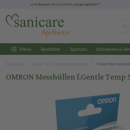
3
E-Rezept:
Heute bestellt,
morgen geliefert
Menü
Bestseller
Sparsets
Schmerzen & Ver
Erkältung
Fieber
Fieberthermometer
Fieberthermomet
OMRON Messhüllen f.Gentle Temp 5