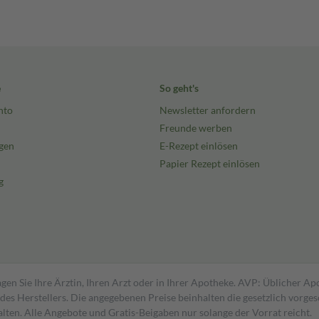
e
So geht's
nto
Newsletter anfordern
Freunde werben
gen
E-Rezept einlösen
Papier Rezept einlösen
g
gen Sie Ihre Ärztin, Ihren Arzt oder in Ihrer Apotheke. AVP: Üblicher A
s Herstellers. Die angegebenen Preise beinhalten die gesetzlich vorgesc
alten. Alle Angebote und Gratis-Beigaben nur solange der Vorrat reicht.