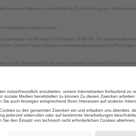
dukte in deinem Warenkorb beinhaltet die Durchführung von Wechselwir
nd Produktinformationen lesen.
 uns werktags von Montag bis Freitag bis 18:00 Uhr. Der genaue Lieferze
ichen. Darüber hinaus können notwendige pharmazeutische Prüfungen, die
aus und der Patient erhält sie in der Apotheke. Die gesetzliche Krankenv
ent des Abgabepreises,
mindestens
jedoch
fünf Euro
und
höchstens zehn 
zehn Prozent der Kosten sowie zehn Euro je Verordnung.
rken und die besondere Stellung der Familie zu unterstützen, fallen
kein
 Ausnahme der Fahrkosten
 getragen werden