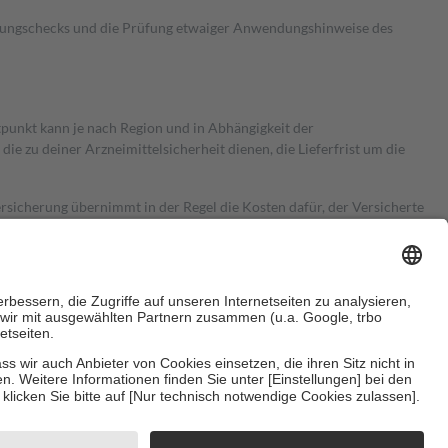
kungschecks und die Prüfung etwaiger Anwendungshinweise des
itpunkt kann je nach Region und in Abhängigkeit der
 zu deiner Arzneimittelsicherheit dienen, die Lieferfrist um die
ersicherung übernimmt in der Regel die Kosten dafür, der Versicherte
Euro.
Es sind jedoch nie mehr als die tatsächlichen Kosten der Leistung
e Zuzahlungen
an bei: