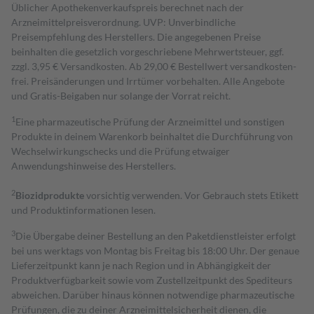
Üblicher Apothekenverkaufspreis berechnet nach der
Arzneimittelpreisverordnung. UVP: Unverbindliche
Preisempfehlung des Herstellers. Die angegebenen Preise
beinhalten die gesetzlich vorgeschriebene Mehrwertsteuer, ggf.
zzgl. 3,95 € Versandkosten. Ab 29,00 € Bestell­wert versand­kosten­
frei. Preisänderungen und Irrtümer vorbehalten. Alle Angebote
und Gratis-Beigaben nur solange der Vorrat reicht.
1
Eine pharmazeutische Prüfung der Arzneimittel und sonstigen
Produkte in deinem Warenkorb beinhaltet die Durchführung von
Wechselwirkungschecks und die Prüfung etwaiger
Anwendungshinweise des Herstellers.
2
Biozidprodukte
vorsichtig verwenden. Vor Gebrauch stets Etikett
und Produktinformationen lesen.
3
Die Übergabe deiner Bestellung an den Paketdienstleister erfolgt
bei uns werktags von Montag bis Freitag bis 18:00 Uhr. Der genaue
Lieferzeitpunkt kann je nach Region und in Abhängigkeit der
Produktverfügbarkeit sowie vom Zustellzeitpunkt des Spediteurs
abweichen. Darüber hinaus können notwendige pharmazeutische
Prüfungen, die zu deiner Arzneimittelsicherheit dienen, die