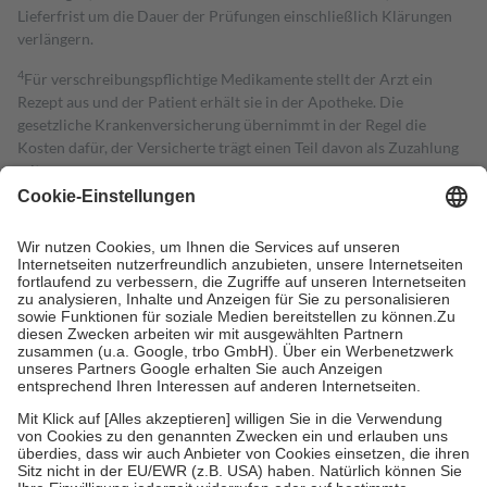
Lieferfrist um die Dauer der Prüfungen einschließlich Klärungen
verlängern.
4
Für verschreibungspflichtige Medikamente stellt der Arzt ein
Rezept aus und der Patient erhält sie in der Apotheke. Die
gesetzliche Krankenversicherung übernimmt in der Regel die
Kosten dafür, der Versicherte trägt einen Teil davon als Zuzahlung
mit.
Grundsätzlich leisten Mitglieder Zuzahlungen in Höhe von zehn
Prozent des Abgabepreises,
mindestens
jedoch
fünf Euro
und
höchstens zehn Euro.
Es sind jedoch nie mehr als die tatsächlichen
Kosten der Leistung zu entrichten.
Diese Regeln gelten grundsätzlich auch für Online-Apotheken.
Bei Heilmitteln und häuslicher Krankenpflege beträgt die
Zuzahlung zehn Prozent der Kosten sowie zehn Euro je
Verordnung.
Um das Engagement der Versicherten für ihre eigene Gesundheit zu
stärken und die besondere Stellung der Familie zu unterstützen,
fallen
keine Zuzahlungen
an bei:
• Kindern und Jugendlichen bis zum vollendeten 18. Lebensjahr
mit Ausnahme der Fahrkosten