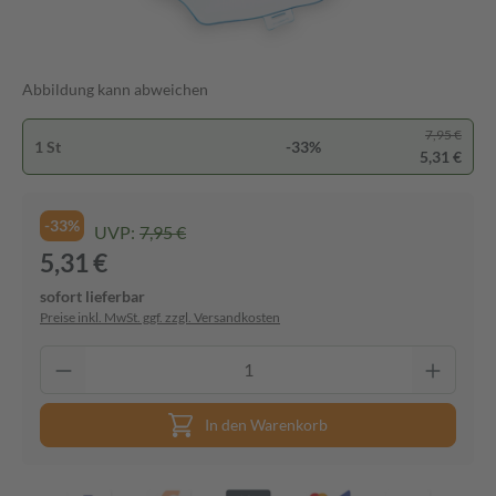
Abbildung kann abweichen
7,95 €
1 St
-33%
5,31 €
-33%
UVP:
7,95 €
5,31 €
sofort lieferbar
Preise inkl. MwSt. ggf. zzgl. Versandkosten
In den Warenkorb