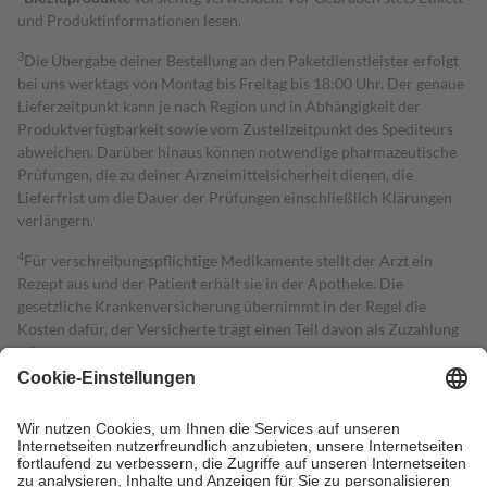
und Produktinformationen lesen.
3
Die Übergabe deiner Bestellung an den Paketdienstleister erfolgt
bei uns werktags von Montag bis Freitag bis 18:00 Uhr. Der genaue
Lieferzeitpunkt kann je nach Region und in Abhängigkeit der
Produktverfügbarkeit sowie vom Zustellzeitpunkt des Spediteurs
abweichen. Darüber hinaus können notwendige pharmazeutische
Prüfungen, die zu deiner Arzneimittelsicherheit dienen, die
Lieferfrist um die Dauer der Prüfungen einschließlich Klärungen
verlängern.
4
Für verschreibungspflichtige Medikamente stellt der Arzt ein
Rezept aus und der Patient erhält sie in der Apotheke. Die
gesetzliche Krankenversicherung übernimmt in der Regel die
Kosten dafür, der Versicherte trägt einen Teil davon als Zuzahlung
mit.
Grundsätzlich leisten Mitglieder Zuzahlungen in Höhe von zehn
Prozent des Abgabepreises,
mindestens
jedoch
fünf Euro
und
höchstens zehn Euro.
Es sind jedoch nie mehr als die tatsächlichen
Kosten der Leistung zu entrichten.
Diese Regeln gelten grundsätzlich auch für Online-Apotheken.