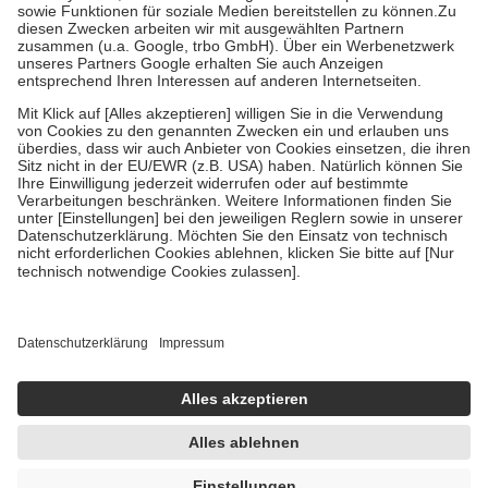
Bei Heilmitteln und häuslicher Krankenpflege beträgt die
Zuzahlung zehn Prozent der Kosten sowie zehn Euro je
Verordnung.
Um das Engagement der Versicherten für ihre eigene Gesundheit zu
stärken und die besondere Stellung der Familie zu unterstützen,
fallen
keine Zuzahlungen
an bei:
• Kindern und Jugendlichen bis zum vollendeten 18. Lebensjahr
mit Ausnahme der Fahrkosten
• Untersuchungen zur Vorsorge und Früherkennung, die von der
GKV getragen werden
• empfohlenen Schutzimpfungen
• Harn- und Blutteststreifen
Wir nutzen Trusted Shops als unabhängigen Dienstleister für die
Einholung von Bewertungen. Trusted Shops hat Maßnahmen
getroffen, um sicherzustellen, dass es sich um echte Bewertungen
handelt. Mehr Informationen findest du hier:
https://help.etrusted.com/hc/de/articles/4419944605341
Einige Bilder und Inhalte wurden unter Zuhilfenahme künstlicher
Intelligenz erstellt.