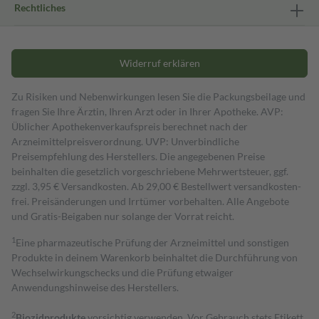
Rechtliches
Widerruf erklären
Zu Risiken und Nebenwirkungen lesen Sie die Packungsbeilage und
fragen Sie Ihre Ärztin, Ihren Arzt oder in Ihrer Apotheke. AVP:
Üblicher Apothekenverkaufspreis berechnet nach der
Arzneimittelpreisverordnung. UVP: Unverbindliche
Preisempfehlung des Herstellers. Die angegebenen Preise
beinhalten die gesetzlich vorgeschriebene Mehrwertsteuer, ggf.
zzgl. 3,95 € Versandkosten. Ab 29,00 € Bestell­wert versand­kosten­
frei. Preisänderungen und Irrtümer vorbehalten. Alle Angebote
und Gratis-Beigaben nur solange der Vorrat reicht.
1
Eine pharmazeutische Prüfung der Arzneimittel und sonstigen
Produkte in deinem Warenkorb beinhaltet die Durchführung von
Wechselwirkungschecks und die Prüfung etwaiger
Anwendungshinweise des Herstellers.
2
Biozidprodukte
vorsichtig verwenden. Vor Gebrauch stets Etikett