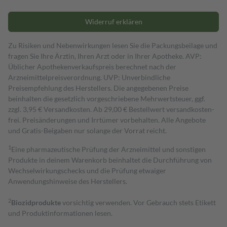
Widerruf erklären
Zu Risiken und Nebenwirkungen lesen Sie die Packungsbeilage und
fragen Sie Ihre Ärztin, Ihren Arzt oder in Ihrer Apotheke. AVP:
Üblicher Apothekenverkaufspreis berechnet nach der
Arzneimittelpreisverordnung. UVP: Unverbindliche
Preisempfehlung des Herstellers. Die angegebenen Preise
beinhalten die gesetzlich vorgeschriebene Mehrwertsteuer, ggf.
zzgl. 3,95 € Versandkosten. Ab 29,00 € Bestell­wert versand­kosten­
frei. Preisänderungen und Irrtümer vorbehalten. Alle Angebote
und Gratis-Beigaben nur solange der Vorrat reicht.
1
Eine pharmazeutische Prüfung der Arzneimittel und sonstigen
Produkte in deinem Warenkorb beinhaltet die Durchführung von
Wechselwirkungschecks und die Prüfung etwaiger
Anwendungshinweise des Herstellers.
2
Biozidprodukte
vorsichtig verwenden. Vor Gebrauch stets Etikett
und Produktinformationen lesen.