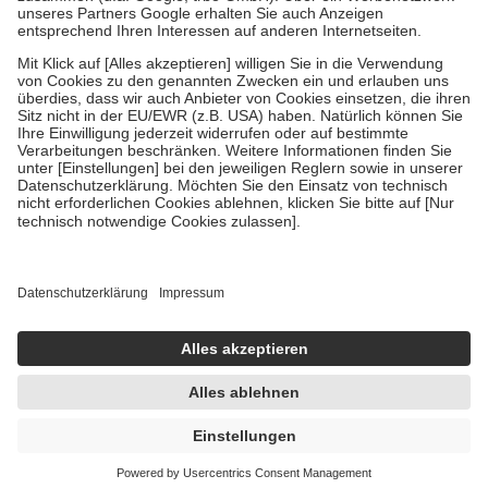
Um das Engagement der Versicherten für ihre eigene Gesundheit zu
stärken und die besondere Stellung der Familie zu unterstützen,
fallen
keine Zuzahlungen
an bei:
• Kindern und Jugendlichen bis zum vollendeten 18. Lebensjahr
mit Ausnahme der Fahrkosten
• Untersuchungen zur Vorsorge und Früherkennung, die von der
GKV getragen werden
• empfohlenen Schutzimpfungen
• Harn- und Blutteststreifen
Wir nutzen Trusted Shops als unabhängigen Dienstleister für die
Einholung von Bewertungen. Trusted Shops hat Maßnahmen
getroffen, um sicherzustellen, dass es sich um echte Bewertungen
handelt. Mehr Informationen findest du hier:
https://help.etrusted.com/hc/de/articles/4419944605341
Einige Bilder und Inhalte wurden unter Zuhilfenahme künstlicher
Intelligenz erstellt.
UVP:
4,49 €
3,95 €