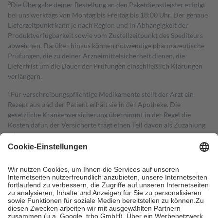
3
Die Übergabe deiner Bestellung an den Paketdienstleister erfolgt
bei uns werktags von Montag bis Freitag bis 18:00 Uhr. Der genaue
Lieferzeitpunkt kann je nach Region und in Abhängigkeit der
Produktverfügbarkeit sowie vom Zustellzeitpunkt des Spediteurs
abweichen. Darüber hinaus können notwendige pharmazeutische
Prüfungen, die zu deiner Arzneimittelsicherheit dienen, die
Lieferfrist um die Dauer der Prüfungen einschließlich Klärungen
verlängern.
4
Für verschreibungspflichtige Medikamente stellt der Arzt ein
Rezept aus und der Patient erhält sie in der Apotheke. Die
gesetzliche Krankenversicherung übernimmt in der Regel die
Kosten dafür, der Versicherte trägt einen Teil davon als Zuzahlung
mit.
Grundsätzlich leisten Mitglieder Zuzahlungen in Höhe von zehn
Prozent des Abgabepreises,
mindestens
jedoch
fünf Euro
und
höchstens zehn Euro.
Es sind jedoch nie mehr als die tatsächlichen
Kosten der Leistung zu entrichten.
Diese Regeln gelten grundsätzlich auch für Online-Apotheken.
Bei Heilmitteln und häuslicher Krankenpflege beträgt die
Zuzahlung zehn Prozent der Kosten sowie zehn Euro je
Verordnung.