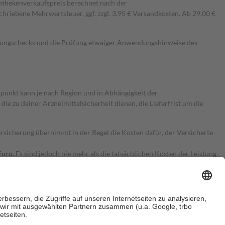
pothekenverkaufspreis berechnet nach der
hriebene Mehrwertsteuer, ggf. zzgl. 3,95 € Versandkosten. Ab 29,00 €
kungschecks und die Prüfung etwaiger Anwendungshinweise des
itpunkt kann je nach Region und in Abhängigkeit der
 zu deiner Arzneimittelsicherheit dienen, die Lieferfrist um die
ersicherung übernimmt in der Regel die Kosten dafür, der Versicherte
Euro.
Es sind jedoch nie mehr als die tatsächlichen Kosten der Leistung
e Zuzahlungen
an bei: