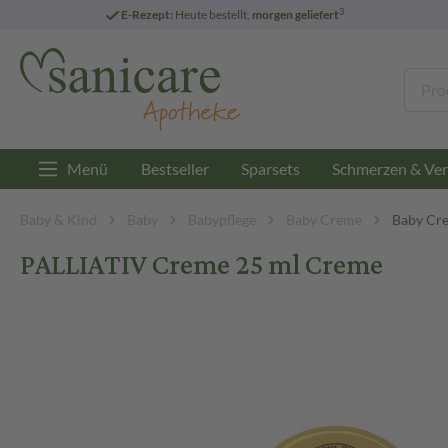
3
E-Rezept:
Heute bestellt,
morgen geliefert
Menü
Bestseller
Sparsets
Schmerzen & Ver
Baby & Kind
Baby
Babypflege
Baby Creme
Baby Cre
PALLIATIV Creme 25 ml Creme