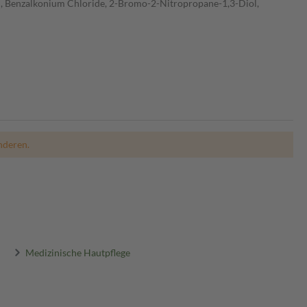
il, Benzalkonium Chloride, 2-Bromo-2-Nitropropane-1,3-Diol,
nderen.
Medizinische Hautpflege