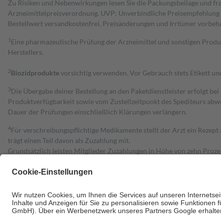
Zu Risiken und Nebenwirkungen lesen Sie die Packungsbeilage und fra
Arzneimittelpreisverordnung. UVP: Unverbindliche Preisempfehlung de
Bestell­wert versand­kosten­frei. Preisänderungen und Irrtümer vorbeh
1
Eine pharmazeutische Prüfung der Arzneimittel und sonstigen Pro
Herstellers.
2
Biozidprodukte
vorsichtig verwenden. Vor Gebrauch stets Etikett u
3
Die Übergabe deiner Bestellung an den Paketdienstleister erfolgt bei
Produktverfügbarkeit sowie vom Zustellzeitpunkt des Spediteurs abwe
Dauer der Prüfungen einschließlich Klärungen verlängern.
4
Für verschreibungspflichtige Medikamente stellt der Arzt ein Rezept 
trägt einen Teil davon als Zuzahlung mit.
Grundsätzlich leisten Mitglieder Zuzahlungen in Höhe von zehn Proz
zu entrichten.
Diese Regeln gelten grundsätzlich auch für Online-Apotheken.
Bei Heilmitteln und häuslicher Krankenpflege beträgt die Zuzahlung 
Um das Engagement der Versicherten für ihre eigene Gesundheit zu stä
• Kindern und Jugendlichen bis zum vollendeten 18. Lebensjahr mit
• Untersuchungen zur Vorsorge und Früherkennung, die von der GKV