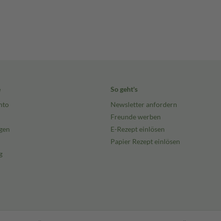
e
So geht's
nto
Newsletter anfordern
Freunde werben
gen
E-Rezept einlösen
Papier Rezept einlösen
g