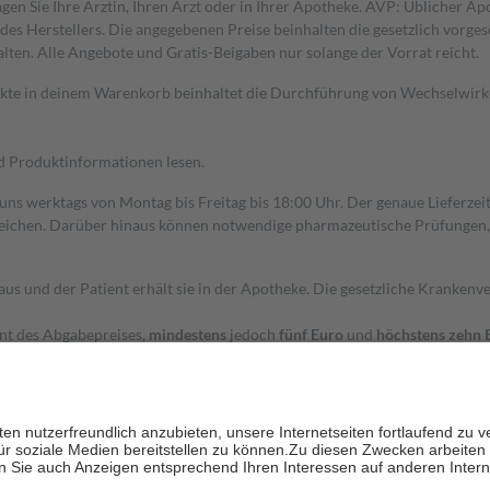
gen Sie Ihre Ärztin, Ihren Arzt oder in Ihrer Apotheke. AVP: Üblicher A
s Herstellers. Die angegebenen Preise beinhalten die gesetzlich vorgesc
alten. Alle Angebote und Gratis-Beigaben nur solange der Vorrat reicht.
dukte in deinem Warenkorb beinhaltet die Durchführung von Wechselwir
nd Produktinformationen lesen.
 uns werktags von Montag bis Freitag bis 18:00 Uhr. Der genaue Lieferze
ichen. Darüber hinaus können notwendige pharmazeutische Prüfungen, die
aus und der Patient erhält sie in der Apotheke. Die gesetzliche Krankenv
ent des Abgabepreises,
mindestens
jedoch
fünf Euro
und
höchstens zehn 
zehn Prozent der Kosten sowie zehn Euro je Verordnung.
rken und die besondere Stellung der Familie zu unterstützen, fallen
kein
 Ausnahme der Fahrkosten
 getragen werden