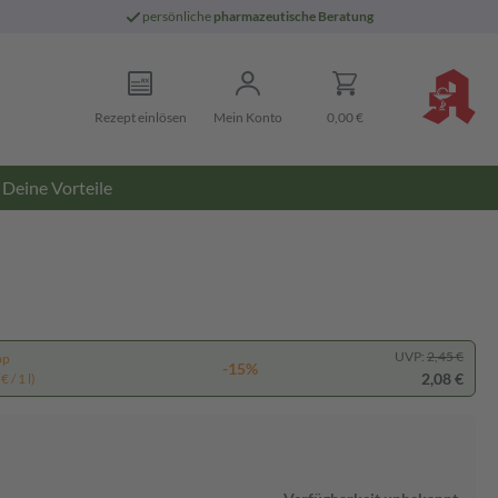
persönliche
pharmazeutische Beratung
Rezept einlösen
Mein Konto
0,00 €
Deine Vorteile
UVP:
2,45 €
pp
-15%
2,08 €
 / 1 l)