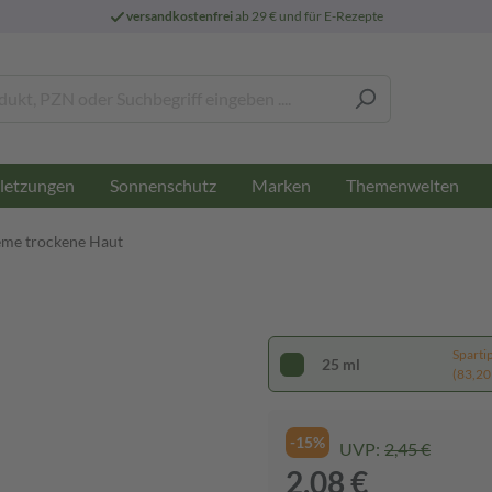
versandkostenfrei
ab 29 € und für E-Rezepte
letzungen
Sonnenschutz
Marken
Themenwelten
me trockene Haut
Sparti
25 ml
(83,20 €
-15%
UVP:
2,45 €
2,08 €