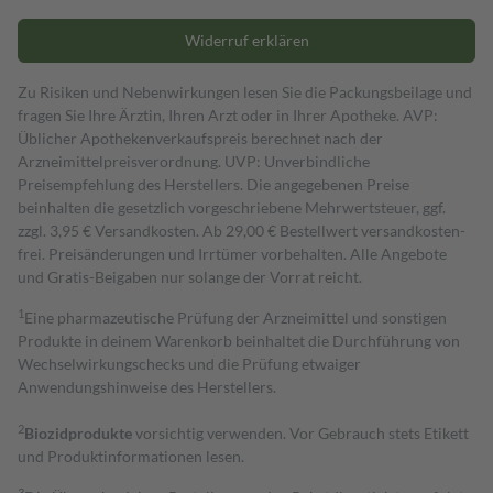
Widerruf erklären
Zu Risiken und Nebenwirkungen lesen Sie die Packungsbeilage und
fragen Sie Ihre Ärztin, Ihren Arzt oder in Ihrer Apotheke. AVP:
Üblicher Apothekenverkaufspreis berechnet nach der
Arzneimittelpreisverordnung. UVP: Unverbindliche
Preisempfehlung des Herstellers. Die angegebenen Preise
beinhalten die gesetzlich vorgeschriebene Mehrwertsteuer, ggf.
zzgl. 3,95 € Versandkosten. Ab 29,00 € Bestell­wert versand­kosten­
frei. Preisänderungen und Irrtümer vorbehalten. Alle Angebote
und Gratis-Beigaben nur solange der Vorrat reicht.
1
Eine pharmazeutische Prüfung der Arzneimittel und sonstigen
Produkte in deinem Warenkorb beinhaltet die Durchführung von
Wechselwirkungschecks und die Prüfung etwaiger
Anwendungshinweise des Herstellers.
2
Biozidprodukte
vorsichtig verwenden. Vor Gebrauch stets Etikett
und Produktinformationen lesen.
3