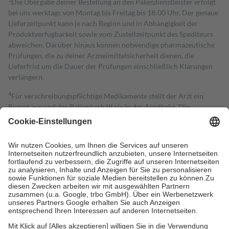
Die Übergabe deiner Bestellung an den Paketdienstleister erfolgt
bei uns werktags von Montag bis Freitag bis 18:00 Uhr. Der genaue
Lieferzeitpunkt kann je nach Region und in Abhängigkeit der
Produktverfügbarkeit sowie vom Zustellzeitpunkt des Spediteurs
abweichen. Darüber hinaus können notwendige pharmazeutische
Prüfungen, die zu deiner Arzneimittelsicherheit dienen, die
Lieferfrist um die Dauer der Prüfungen einschließlich Klärungen
verlängern.
4
Für verschreibungspflichtige Medikamente stellt der Arzt ein
Rezept aus und der Patient erhält sie in der Apotheke. Die
gesetzliche Krankenversicherung übernimmt in der Regel die
Kosten dafür, der Versicherte trägt einen Teil davon als Zuzahlung
mit.
Grundsätzlich leisten Mitglieder Zuzahlungen in Höhe von zehn
Prozent des Abgabepreises,
mindestens
jedoch
fünf Euro
und
höchstens zehn Euro.
Es sind jedoch nie mehr als die tatsächlichen
Kosten der Leistung zu entrichten.
Diese Regeln gelten grundsätzlich auch für Online-Apotheken.
Bei Heilmitteln und häuslicher Krankenpflege beträgt die
Zuzahlung zehn Prozent der Kosten sowie zehn Euro je
Verordnung.