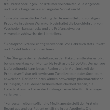
frei. Preisänderungen und Irrtümer vorbehalten. Alle Angebote
und Gratis-Beigaben nur solange der Vorrat reicht.
1
Eine pharmazeutische Prüfung der Arzneimittel und sonstigen
Produkte in deinem Warenkorb beinhaltet die Durchführung von
Wechselwirkungschecks und die Prüfung etwaiger
Anwendungshinweise des Herstellers.
2
Biozidprodukte
vorsichtig verwenden. Vor Gebrauch stets Etikett
und Produktinformationen lesen.
3
Die Übergabe deiner Bestellung an den Paketdienstleister erfolgt
bei uns werktags von Montag bis Freitag bis 18:00 Uhr. Der genaue
Lieferzeitpunkt kann je nach Region und in Abhängigkeit der
Produktverfügbarkeit sowie vom Zustellzeitpunkt des Spediteurs
abweichen. Darüber hinaus können notwendige pharmazeutische
Prüfungen, die zu deiner Arzneimittelsicherheit dienen, die
Lieferfrist um die Dauer der Prüfungen einschließlich Klärungen
verlängern.
4
Für verschreibungspflichtige Medikamente stellt der Arzt ein
Rezept aus und der Patient erhält sie in der Apotheke. Die