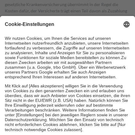
gesetzliche Krankenversicherung übernimmt in der Regel die
Kosten dafür, der Versicherte trägt einen Teil davon als Zuzahlung
mit.
Grundsätzlich leisten Mitglieder Zuzahlungen in Höhe von zehn
Prozent des Abgabepreises,
mindestens
jedoch
fünf Euro
und
höchstens zehn Euro.
Es sind jedoch nie mehr als die tatsächlichen
Kosten der Leistung zu entrichten.
Diese Regeln gelten grundsätzlich auch für Online-Apotheken.
Bei Heilmitteln und häuslicher Krankenpflege beträgt die
Zuzahlung zehn Prozent der Kosten sowie zehn Euro je
Verordnung.
Um das Engagement der Versicherten für ihre eigene Gesundheit zu
stärken und die besondere Stellung der Familie zu unterstützen,
fallen
keine Zuzahlungen
an bei:
• Kindern und Jugendlichen bis zum vollendeten 18. Lebensjahr
mit Ausnahme der Fahrkosten
• Untersuchungen zur Vorsorge und Früherkennung, die von der
GKV getragen werden
• empfohlenen Schutzimpfungen
• Harn- und Blutteststreifen