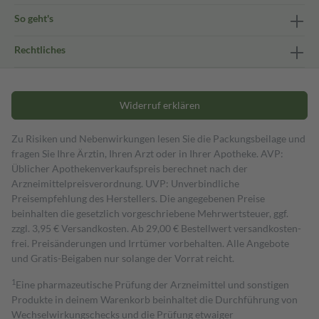
So geht's
Rechtliches
Widerruf erklären
Zu Risiken und Nebenwirkungen lesen Sie die Packungsbeilage und
fragen Sie Ihre Ärztin, Ihren Arzt oder in Ihrer Apotheke. AVP:
Üblicher Apothekenverkaufspreis berechnet nach der
Arzneimittelpreisverordnung. UVP: Unverbindliche
Preisempfehlung des Herstellers. Die angegebenen Preise
beinhalten die gesetzlich vorgeschriebene Mehrwertsteuer, ggf.
zzgl. 3,95 € Versandkosten. Ab 29,00 € Bestell­wert versand­kosten­
frei. Preisänderungen und Irrtümer vorbehalten. Alle Angebote
und Gratis-Beigaben nur solange der Vorrat reicht.
1
Eine pharmazeutische Prüfung der Arzneimittel und sonstigen
Produkte in deinem Warenkorb beinhaltet die Durchführung von
Wechselwirkungschecks und die Prüfung etwaiger