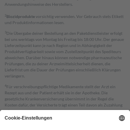
Anwendungshinweise des Herstellers.
2
Biozidprodukte
vorsichtig verwenden. Vor Gebrauch stets Etikett
und Produktinformationen lesen.
3
Die Übergabe deiner Bestellung an den Paketdienstleister erfolgt
bei uns werktags von Montag bis Freitag bis 18:00 Uhr. Der genaue
Lieferzeitpunkt kann je nach Region und in Abhängigkeit der
Produktverfügbarkeit sowie vom Zustellzeitpunkt des Spediteurs
abweichen. Darüber hinaus können notwendige pharmazeutische
Prüfungen, die zu deiner Arzneimittelsicherheit dienen, die
Lieferfrist um die Dauer der Prüfungen einschließlich Klärungen
verlängern.
4
Für verschreibungspflichtige Medikamente stellt der Arzt ein
Rezept aus und der Patient erhält sie in der Apotheke. Die
gesetzliche Krankenversicherung übernimmt in der Regel die
Kosten dafür, der Versicherte trägt einen Teil davon als Zuzahlung
mit.
Grundsätzlich leisten Mitglieder Zuzahlungen in Höhe von zehn
Prozent des Abgabepreises,
mindestens
jedoch
fünf Euro
und
höchstens zehn Euro.
Es sind jedoch nie mehr als die tatsächlichen