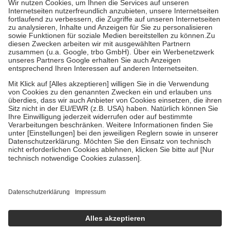
Kosten der Leistung zu entrichten.
Diese Regeln gelten grundsätzlich auch für Online-Apotheken.
Bei Heilmitteln und häuslicher Krankenpflege beträgt die
Zuzahlung zehn Prozent der Kosten sowie zehn Euro je
Verordnung.
Um das Engagement der Versicherten für ihre eigene Gesundheit zu
stärken und die besondere Stellung der Familie zu unterstützen,
fallen
keine Zuzahlungen
an bei:
• Kindern und Jugendlichen bis zum vollendeten 18. Lebensjahr
mit Ausnahme der Fahrkosten
• Untersuchungen zur Vorsorge und Früherkennung, die von der
GKV getragen werden
• empfohlenen Schutzimpfungen
• Harn- und Blutteststreifen
Wir nutzen Trusted Shops als unabhängigen Dienstleister für die
Einholung von Bewertungen. Trusted Shops hat Maßnahmen
getroffen, um sicherzustellen, dass es sich um echte Bewertungen
handelt. Mehr Informationen findest du hier:
https://help.etrusted.com/hc/de/articles/4419944605341