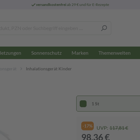
versandkostenfrei
ab 29 € und für E-Rezepte
letzungen
Sonnenschutz
Marken
Themenwelten
ionsgerät
Inhalationsgerät Kinder
1 St
-17%
UVP:
117,81 €
98,36 €