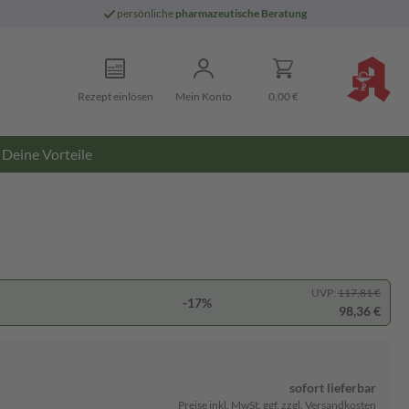
persönliche
pharmazeutische Beratung
Rezept einlösen
Mein Konto
0,00 €
Deine Vorteile
UVP:
117,81 €
-17%
98,36 €
sofort lieferbar
Preise inkl. MwSt. ggf. zzgl. Versandkosten