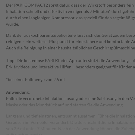
Der PARI COMPACT2 sorgt dafür, dass der Wirkstoff besonders fein z
Inhalation schnell und effektiv in weniger als 7 Minuten* durchgefüh
durch einen langlebigen Kompressor, das speziell für den regelmäßige
wurde.
Dank der auskochbaren Zubehörteile lässt sich das Gerät zudem beso
reinigen – ein weiterer Pluspunkt für eine sichere und komfortable
Auch die Reinigung in einer haushaltsüblichen Geschirrspülmaschine 
Tipp: Die kostenlose PARI Kinder App unterstützt die Anwendung spi
Erklärvideos und interaktive Hilfen – besonders geeignet für Kinder 
*bei einer Füllmenge von 2,5 ml
Anwendung:
Fülle die verordnete Inhalationslösung oder eine Salzlösung in den Ver
Maske oder das Mundstück auf und starten Sie die Anwendung.
Langsam und tief einatmen, entspannt ausatmen. Führe die Inhalation 
Geräusch im Vernebler verändert. Die durchschnittliche Inhalationsze
von 2,5 ml unter 7 Minuten. Nach der Anwendung können die Zubehör
aufbewahrt werden.