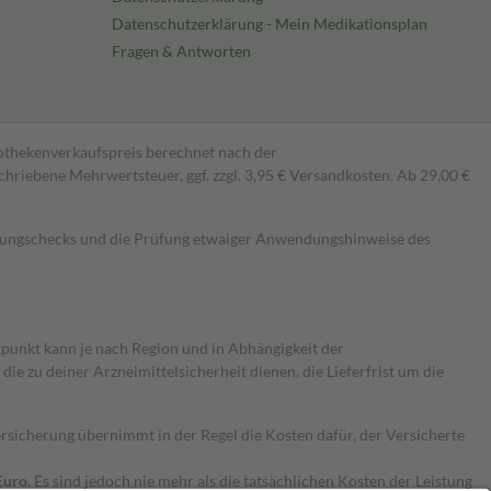
Datenschutzerklärung - Mein Medikationsplan
Fragen & Antworten
pothekenverkaufspreis berechnet nach der
hriebene Mehrwertsteuer, ggf. zzgl. 3,95 € Versandkosten. Ab 29,00 €
kungschecks und die Prüfung etwaiger Anwendungshinweise des
itpunkt kann je nach Region und in Abhängigkeit der
 zu deiner Arzneimittelsicherheit dienen, die Lieferfrist um die
ersicherung übernimmt in der Regel die Kosten dafür, der Versicherte
Euro.
Es sind jedoch nie mehr als die tatsächlichen Kosten der Leistung