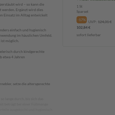
erstäubt wird – so kann die
20x2,5ml Set 1 St Sp
1 St
rt werden. Ergänzt wird dies
Sparset
n Einsatz im Alltag entwickelt
-17%
UVP:
124,31 €
102,84 €
nders einfach und hygienisch
sofort lieferbar
 Anwendung im häuslichen Umfeld.
ist möglich.
elerisch durch kindgerechte
ab etwa 4 Jahren
nebler, setze die altersgerechte
so lange durch, bis sich das
it beträgt bei einer Füllmenge
teile ausgekocht und hygienisch