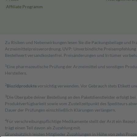
Affiliate Programm
Zu Risiken und Nebenwirkungen lesen Sie die Packungsbeilage und fra
Arzneimittelpreisverordnung. UVP: Unverbindliche Preisempfehlung de
Bestell­wert versand­kosten­frei. Preisänderungen und Irrtümer vorbeh
1
Eine pharmazeutische Prüfung der Arzneimittel und sonstigen Pro
Herstellers.
2
Biozidprodukte
vorsichtig verwenden. Vor Gebrauch stets Etikett u
3
Die Übergabe deiner Bestellung an den Paketdienstleister erfolgt bei
Produktverfügbarkeit sowie vom Zustellzeitpunkt des Spediteurs abwe
Dauer der Prüfungen einschließlich Klärungen verlängern.
4
Für verschreibungspflichtige Medikamente stellt der Arzt ein Rezept 
trägt einen Teil davon als Zuzahlung mit.
Grundsätzlich leisten Mitglieder Zuzahlungen in Höhe von zehn Proz