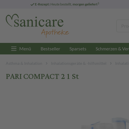
3
E-Rezept:
Heute bestellt,
morgen geliefert
Menü
Bestseller
Sparsets
Schmerzen & Ver
Asthma & Inhalation
Inhalationsgeräte & -hilfsmittel
Inhalat
PARI COMPACT 2 1 St