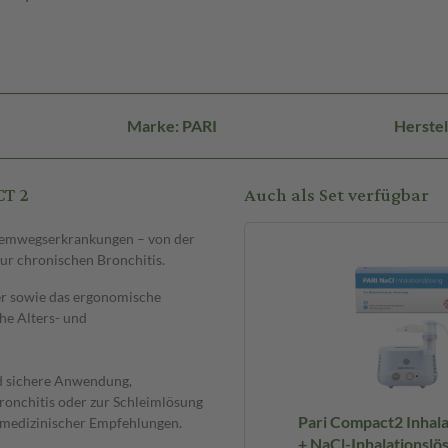
Marke: PARI
Herste
CT 2
Auch als Set verfügbar
Atemwegserkrankungen – von der
ur chronischen Bronchitis.
er sowie das ergonomische
che Alters- und
nd sichere Anwendung,
Bronchitis oder zur Schleimlösung
Pari Compact2 Inhala
g medizinischer Empfehlungen.
+ NaCl-Inhalationslösung