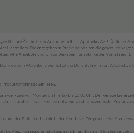
gen Sie Ihre Ärztin, Ihren Arzt oder in Ihrer Apotheke. AVP: Üblicher A
s Herstellers. Die angegebenen Preise beinhalten die gesetzlich vorgesc
alten. Alle Angebote und Gratis-Beigaben nur solange der Vorrat reicht.
dukte in deinem Warenkorb beinhaltet die Durchführung von Wechselwir
nd Produktinformationen lesen.
 uns werktags von Montag bis Freitag bis 18:00 Uhr. Der genaue Lieferze
ichen. Darüber hinaus können notwendige pharmazeutische Prüfungen, die
aus und der Patient erhält sie in der Apotheke. Die gesetzliche Krankenv
ent des Abgabepreises,
mindestens
jedoch
fünf Euro
und
höchstens zehn 