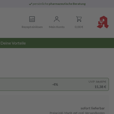
persönliche
pharmazeutische Beratung
Rezept einlösen
Mein Konto
0,00 €
Deine Vorteile
UVP:
16,07 €
-4%
15,38 €
sofort lieferbar
Preise inkl. MwSt. ggf. zzgl. Versandkosten