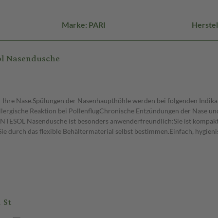
Marke: PARI
Herste
ol Nasendusche
hre Nase.Spülungen der Nasenhaupthöhle werden bei folgenden Indikati
lergische Reaktion bei PollenflugChronische Entzündungen der Nase u
TESOL Nasendusche ist besonders anwenderfreundlich:Sie ist kompakt u
 durch das flexible Behältermaterial selbst bestimmen.Einfach, hygieni
 St