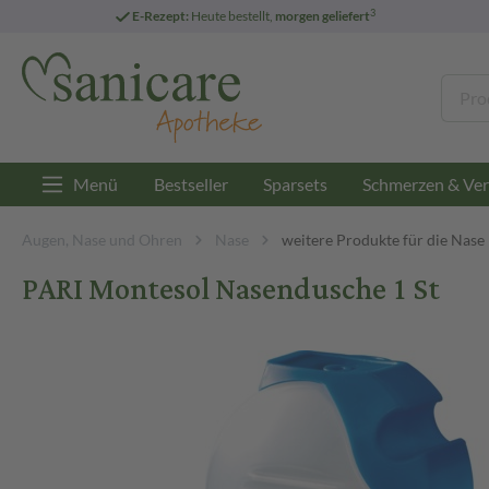
3
E-Rezept:
Heute bestellt,
morgen geliefert
Menü
Bestseller
Sparsets
Schmerzen & Ver
Augen, Nase und Ohren
Nase
weitere Produkte für die Nase
PARI Montesol Nasendusche 1 St