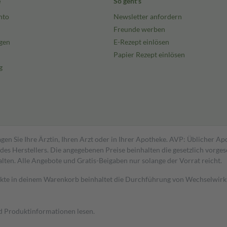
e
So geht's
nto
Newsletter anfordern
Freunde werben
gen
E-Rezept einlösen
Papier Rezept einlösen
g
gen Sie Ihre Ärztin, Ihren Arzt oder in Ihrer Apotheke. AVP: Üblicher A
s Herstellers. Die angegebenen Preise beinhalten die gesetzlich vorgesc
alten. Alle Angebote und Gratis-Beigaben nur solange der Vorrat reicht.
dukte in deinem Warenkorb beinhaltet die Durchführung von Wechselwir
nd Produktinformationen lesen.