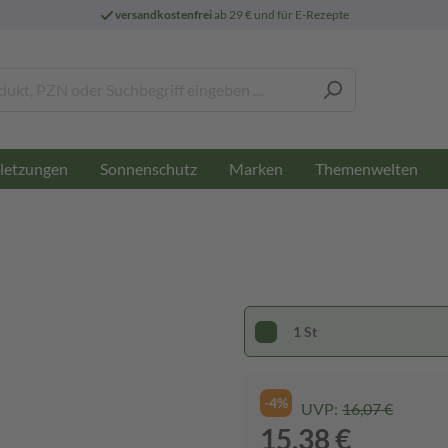
versandkostenfrei
ab 29 € und für E-Rezepte
letzungen
Sonnenschutz
Marken
Themenwelten
1 St
-4%
UVP:
16,07 €
15,38 €