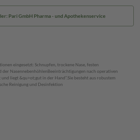
ller: Pari GmbH Pharma - und Apothekenservice
onen eingesetzt: Schnupfen, trockene Nase, festen
nd der NasennebenhöhlenBeeinträchtigungen nach operativen
nd liegt &qu>ot;gut in der Hand".Sie besteht aus robustem
sche Reinigung und Desinfektion