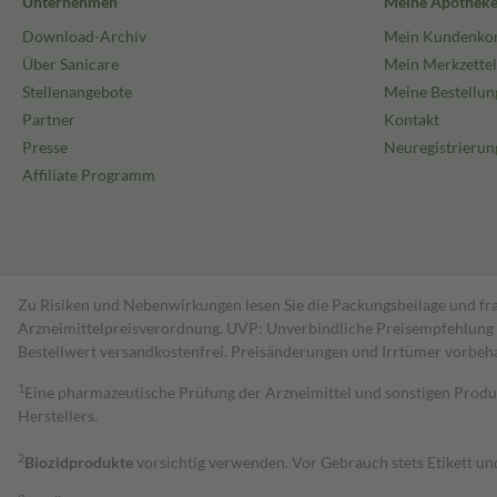
Unternehmen
Meine Apothek
Download-Archiv
Mein Kundenko
Über Sanicare
Mein Merkzettel
Stellenangebote
Meine Bestellun
Partner
Kontakt
Presse
Neuregistrierun
Affiliate Programm
Zu Risiken und Nebenwirkungen lesen Sie die Packungsbeilage und fra
Arzneimittelpreisverordnung. UVP: Unverbindliche Preisempfehlung de
Bestell­wert versand­kosten­frei. Preisänderungen und Irrtümer vorbeh
1
Eine pharmazeutische Prüfung der Arzneimittel und sonstigen Pro
Herstellers.
2
Biozidprodukte
vorsichtig verwenden. Vor Gebrauch stets Etikett u