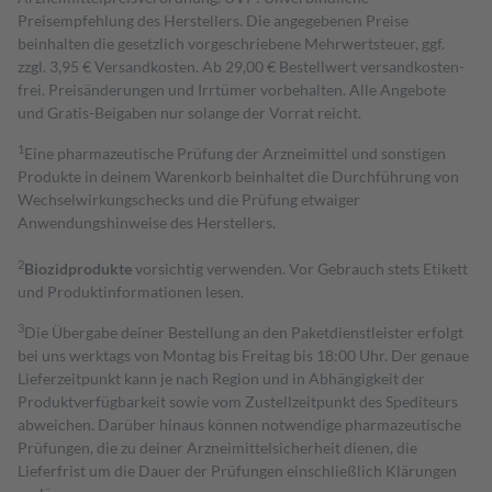
Preisempfehlung des Herstellers. Die angegebenen Preise
beinhalten die gesetzlich vorgeschriebene Mehrwertsteuer, ggf.
zzgl. 3,95 € Versandkosten. Ab 29,00 € Bestell­wert versand­kosten­
frei. Preisänderungen und Irrtümer vorbehalten. Alle Angebote
und Gratis-Beigaben nur solange der Vorrat reicht.
1
Eine pharmazeutische Prüfung der Arzneimittel und sonstigen
Produkte in deinem Warenkorb beinhaltet die Durchführung von
Wechselwirkungschecks und die Prüfung etwaiger
Anwendungshinweise des Herstellers.
2
Biozidprodukte
vorsichtig verwenden. Vor Gebrauch stets Etikett
und Produktinformationen lesen.
3
Die Übergabe deiner Bestellung an den Paketdienstleister erfolgt
bei uns werktags von Montag bis Freitag bis 18:00 Uhr. Der genaue
Lieferzeitpunkt kann je nach Region und in Abhängigkeit der
Produktverfügbarkeit sowie vom Zustellzeitpunkt des Spediteurs
abweichen. Darüber hinaus können notwendige pharmazeutische
Prüfungen, die zu deiner Arzneimittelsicherheit dienen, die
Lieferfrist um die Dauer der Prüfungen einschließlich Klärungen