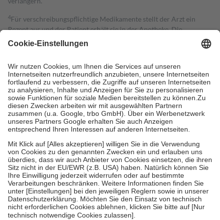
verlängern.
4
Für verschreibungspflichtige Medikamente stellt der Arzt ein
Rezept aus und der Patient erhält sie in der Apotheke. Die
gesetzliche Krankenversicherung übernimmt in der Regel die
Kosten dafür, der Versicherte trägt einen Teil davon als Zuzahlung
mit.
Grundsätzlich leisten Mitglieder Zuzahlungen in Höhe von zehn
Prozent des Abgabepreises,
mindestens
jedoch
fünf Euro
und
höchstens zehn Euro.
Es sind jedoch nie mehr als die tatsächlichen
Kosten der Leistung zu entrichten.
Diese Regeln gelten grundsätzlich auch für Online-Apotheken.
Bei Heilmitteln und häuslicher Krankenpflege beträgt die
Zuzahlung zehn Prozent der Kosten sowie zehn Euro je
Verordnung.
Um das Engagement der Versicherten für ihre eigene Gesundheit zu
stärken und die besondere Stellung der Familie zu unterstützen,
fallen
keine Zuzahlungen
an bei:
• Kindern und Jugendlichen bis zum vollendeten 18. Lebensjahr
mit Ausnahme der Fahrkosten
• Untersuchungen zur Vorsorge und Früherkennung, die von der
GKV getragen werden