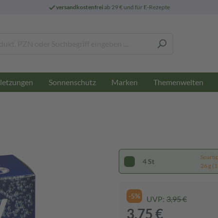
versandkostenfrei
ab 29 € und für E-Rezepte
letzungen
Sonnenschutz
Marken
Themenwelten
Sparti
4 St
26 g (1
-5%
UVP:
3,95 €
3,75 €