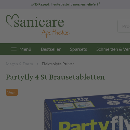
3
E-Rezept:
Heute bestellt,
morgen geliefert
Menü
Bestseller
Sparsets
Schmerzen & Ver
Magen & Darm
Elektrolyte Pulver
Partyfly 4 St Brausetabletten
Vegan