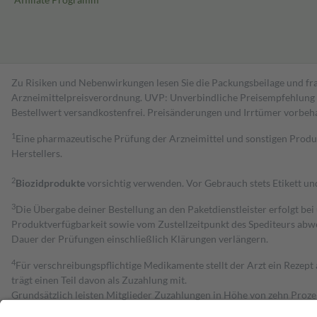
Zu Risiken und Nebenwirkungen lesen Sie die Packungsbeilage und fra
Arzneimittelpreisverordnung. UVP: Unverbindliche Preisempfehlung de
Bestell­wert versand­kosten­frei. Preisänderungen und Irrtümer vorbeh
1
Eine pharmazeutische Prüfung der Arzneimittel und sonstigen Pro
Herstellers.
2
Biozidprodukte
vorsichtig verwenden. Vor Gebrauch stets Etikett u
3
Die Übergabe deiner Bestellung an den Paketdienstleister erfolgt bei
Produktverfügbarkeit sowie vom Zustellzeitpunkt des Spediteurs abwe
Dauer der Prüfungen einschließlich Klärungen verlängern.
4
Für verschreibungspflichtige Medikamente stellt der Arzt ein Rezept 
trägt einen Teil davon als Zuzahlung mit.
Grundsätzlich leisten Mitglieder Zuzahlungen in Höhe von zehn Proz
zu entrichten.