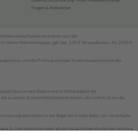
Fragen & Antworten
pothekenverkaufspreis berechnet nach der
hriebene Mehrwertsteuer, ggf. zzgl. 3,95 € Versandkosten. Ab 29,00 €
kungschecks und die Prüfung etwaiger Anwendungshinweise des
itpunkt kann je nach Region und in Abhängigkeit der
 zu deiner Arzneimittelsicherheit dienen, die Lieferfrist um die
ersicherung übernimmt in der Regel die Kosten dafür, der Versicherte
Euro.
Es sind jedoch nie mehr als die tatsächlichen Kosten der Leistung