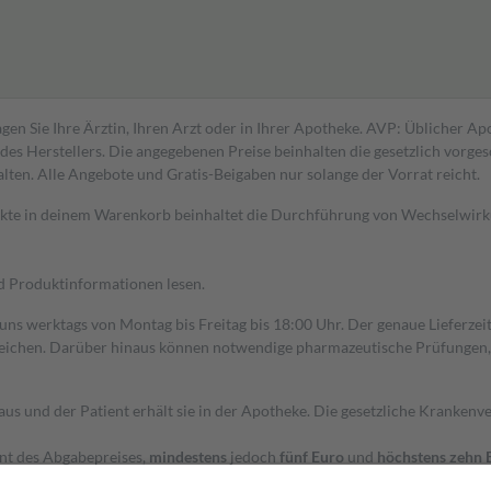
gen Sie Ihre Ärztin, Ihren Arzt oder in Ihrer Apotheke. AVP: Üblicher A
s Herstellers. Die angegebenen Preise beinhalten die gesetzlich vorgesc
alten. Alle Angebote und Gratis-Beigaben nur solange der Vorrat reicht.
dukte in deinem Warenkorb beinhaltet die Durchführung von Wechselwir
nd Produktinformationen lesen.
 uns werktags von Montag bis Freitag bis 18:00 Uhr. Der genaue Lieferze
ichen. Darüber hinaus können notwendige pharmazeutische Prüfungen, die
aus und der Patient erhält sie in der Apotheke. Die gesetzliche Krankenv
ent des Abgabepreises,
mindestens
jedoch
fünf Euro
und
höchstens zehn 