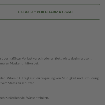
Hersteller: PHILPHARMA GmbH
n übermäßigen Verlust verschiedener Elektrolyte dezimiert sein.
rmalen Muskelfunktion bei.
rden. Vitamin C trägt zur Verringerung von Müdigkeit und Ermüdung,
ivem Stress zu schützen.
h zusätzlich viel Wasser trinken.