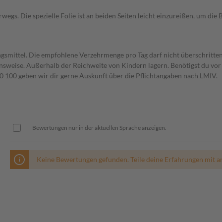
wegs. Die spezielle Folie ist an beiden Seiten leicht einzureißen, um di
gsmittel. Die empfohlene Verzehrmenge pro Tag darf nicht überschritten
weise. Außerhalb der Reichweite von Kindern lagern. Benötigst du vor 
00 geben wir dir gerne Auskunft über die Pflichtangaben nach LMIV.
Bewertungen nur in der aktuellen Sprache anzeigen.
Keine Bewertungen gefunden. Teile deine Erfahrungen mit a