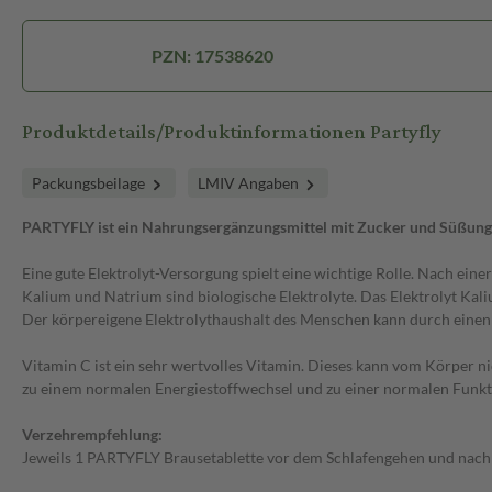
PZN: 17538620
Produktdetails/Produktinformationen Partyfly
Packungsbeilage
LMIV Angaben
PARTYFLY ist ein Nahrungsergänzungsmittel mit Zucker und Süßungs
Eine gute Elektrolyt-Versorgung spielt eine wichtige Rolle. Nach ein
Kalium und Natrium sind biologische Elektrolyte. Das Elektrolyt Kal
Der körpereigene Elektrolythaushalt des Menschen kann durch einen 
Vitamin C ist ein sehr wertvolles Vitamin. Dieses kann vom Körper
zu einem normalen Energiestoffwechsel und zu einer normalen Funktio
Verzehrempfehlung:
Jeweils 1 PARTYFLY Brausetablette vor dem Schlafengehen und nach d