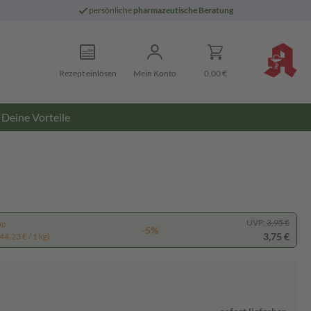
persönliche
pharmazeutische Beratung
Rezept einlösen
Mein Konto
0,00 €
Deine Vorteile
UVP:
3,95 €
pp
-5%
3,75 €
44,23 € / 1 kg)