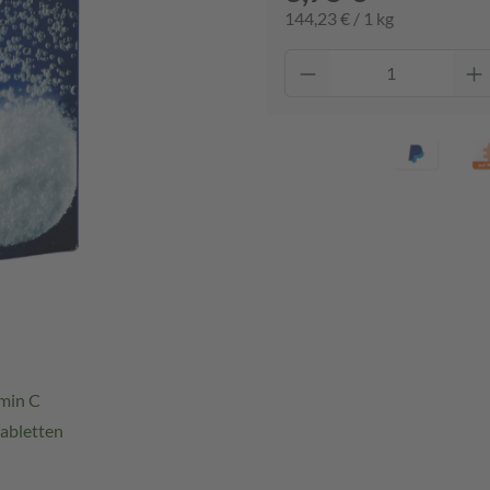
144,23 € / 1 kg
min C
tabletten