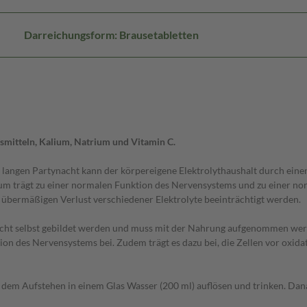
Darreichungsform: Brausetabletten
mitteln, Kalium, Natrium und Vitamin C.
er langen Partynacht kann der körpereigene Elektrolythaushalt durch eine
ium trägt zu einer normalen Funktion des Nervensystems und zu einer no
übermäßigen Verlust verschiedener Elektrolyte beeinträchtigt werden.
 nicht selbst gebildet werden und muss mit der Nahrung aufgenommen we
n des Nervensystems bei. Zudem trägt es dazu bei, die Zellen vor oxidat
em Aufstehen in einem Glas Wasser (200 ml) auflösen und trinken. Danac