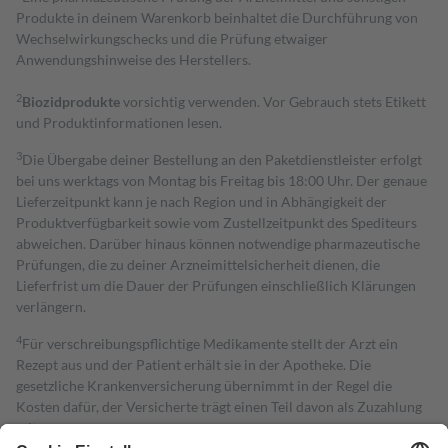
Produkte in deinem Warenkorb beinhaltet die Durchführung von
Wechselwirkungschecks und die Prüfung etwaiger
Anwendungshinweise des Herstellers.
2
Biozidprodukte
vorsichtig verwenden. Vor Gebrauch stets Etikett
und Produktinformationen lesen.
3
Die Übergabe deiner Bestellung an den Paketdienstleister erfolgt
bei uns werktags von Montag bis Freitag bis 18:00 Uhr. Der genaue
Lieferzeitpunkt kann je nach Region und in Abhängigkeit der
Produktverfügbarkeit sowie vom Zustellzeitpunkt des Spediteurs
abweichen. Darüber hinaus können notwendige pharmazeutische
Prüfungen, die zu deiner Arzneimittelsicherheit dienen, die
Lieferfrist um die Dauer der Prüfungen einschließlich Klärungen
verlängern.
4
Für verschreibungspflichtige Medikamente stellt der Arzt ein
Rezept aus und der Patient erhält sie in der Apotheke. Die
gesetzliche Krankenversicherung übernimmt in der Regel die
Kosten dafür, der Versicherte trägt einen Teil davon als Zuzahlung
mit.