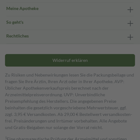
Meine Apotheke
So geht's
Rechtliches
Widerruf erklären
Zu Risiken und Nebenwirkungen lesen Sie die Packungsbeilage und
fragen Sie Ihre Ärztin, Ihren Arzt oder in Ihrer Apotheke. AVP:
Üblicher Apothekenverkaufspreis berechnet nach der
Arzneimittelpreisverordnung. UVP: Unverbindliche
Preisempfehlung des Herstellers. Die angegebenen Preise
beinhalten die gesetzlich vorgeschriebene Mehrwertsteuer, ggf.
zzgl. 3,95 € Versandkosten. Ab 29,00 € Bestell­wert versand­kosten­
frei. Preisänderungen und Irrtümer vorbehalten. Alle Angebote
und Gratis-Beigaben nur solange der Vorrat reicht.
1
Eine pharmazeutische Prüfung der Arzneimittel und sonstigen