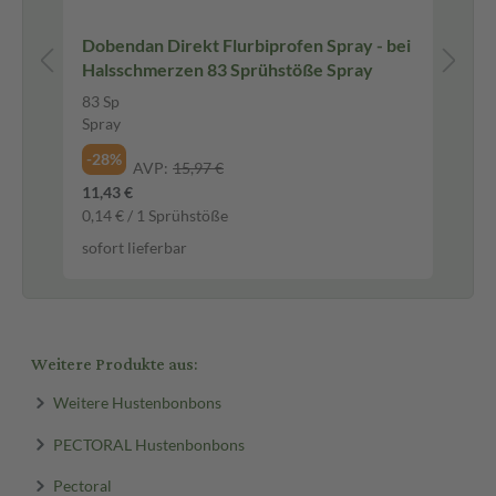
Dobendan Direkt Flurbiprofen Spray - bei
EM
Halsschmerzen 83 Sprühstöße Spray
NA
83 Sp
1 S
Spray
Ko
-28%
-2
AVP:
15,97 €
11,43 €
14,
0,14 € / 1 Sprühstöße
sof
sofort lieferbar
Weitere Produkte aus:
Weitere Hustenbonbons
PECTORAL Hustenbonbons
Pectoral