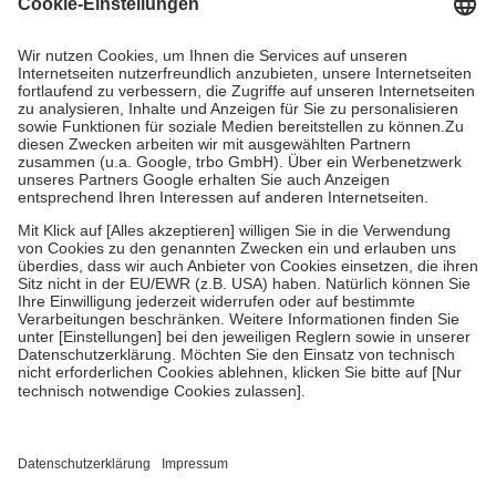
Grundsätzlich leisten Mitglieder Zuzahlungen in Höhe von zehn
Prozent des Abgabepreises,
mindestens
jedoch
fünf Euro
und
höchstens zehn Euro.
Es sind jedoch nie mehr als die tatsächlichen
Kosten der Leistung zu entrichten.
Diese Regeln gelten grundsätzlich auch für Online-Apotheken.
Bei Heilmitteln und häuslicher Krankenpflege beträgt die
Zuzahlung zehn Prozent der Kosten sowie zehn Euro je
Verordnung.
Um das Engagement der Versicherten für ihre eigene Gesundheit zu
stärken und die besondere Stellung der Familie zu unterstützen,
fallen
keine Zuzahlungen
an bei:
• Kindern und Jugendlichen bis zum vollendeten 18. Lebensjahr
mit Ausnahme der Fahrkosten
• Untersuchungen zur Vorsorge und Früherkennung, die von der
GKV getragen werden
• empfohlenen Schutzimpfungen
• Harn- und Blutteststreifen
Wir nutzen Trusted Shops als unabhängigen Dienstleister für die
Einholung von Bewertungen. Trusted Shops hat Maßnahmen
getroffen, um sicherzustellen, dass es sich um echte Bewertungen
handelt. Mehr Informationen findest du hier: