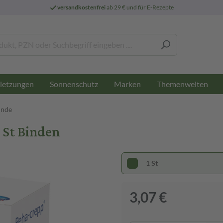
versandkostenfrei
ab 29 € und für E-Rezepte
letzungen
Sonnenschutz
Marken
Themenwelten
inde
 St Binden
1 St
3,07 €