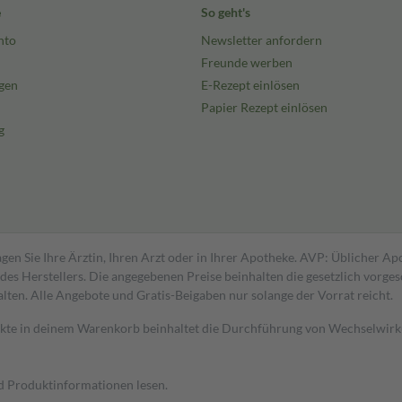
e
So geht's
nto
Newsletter anfordern
Freunde werben
gen
E-Rezept einlösen
Papier Rezept einlösen
g
gen Sie Ihre Ärztin, Ihren Arzt oder in Ihrer Apotheke. AVP: Üblicher A
s Herstellers. Die angegebenen Preise beinhalten die gesetzlich vorgesc
alten. Alle Angebote und Gratis-Beigaben nur solange der Vorrat reicht.
dukte in deinem Warenkorb beinhaltet die Durchführung von Wechselwir
nd Produktinformationen lesen.