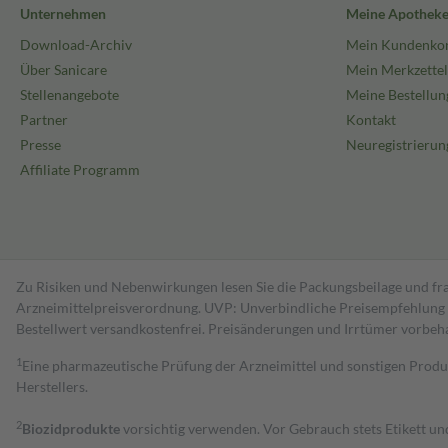
Unternehmen
Meine Apothek
Download-Archiv
Mein Kundenko
Über Sanicare
Mein Merkzettel
Stellenangebote
Meine Bestellun
Partner
Kontakt
Presse
Neuregistrierun
Affiliate Programm
Zu Risiken und Nebenwirkungen lesen Sie die Packungsbeilage und fra
Arzneimittelpreisverordnung. UVP: Unverbindliche Preisempfehlung de
Bestell­wert versand­kosten­frei. Preisänderungen und Irrtümer vorbeh
1
Eine pharmazeutische Prüfung der Arzneimittel und sonstigen Pro
Herstellers.
2
Biozidprodukte
vorsichtig verwenden. Vor Gebrauch stets Etikett u