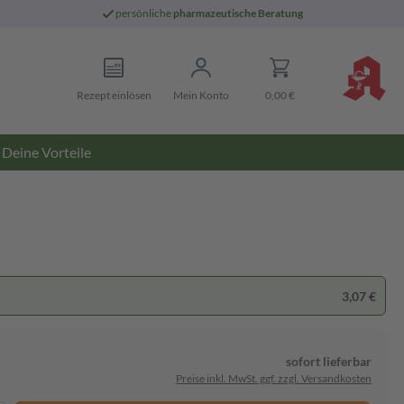
persönliche
pharmazeutische Beratung
Rezept einlösen
Mein Konto
0,00 €
Deine Vorteile
3,07 €
sofort lieferbar
Preise inkl. MwSt. ggf. zzgl. Versandkosten