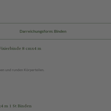
Darreichungsform: Binden
ixierbinde 8 cmx4 m
chen und runden Körperteilen.
4 m 1 St Binden