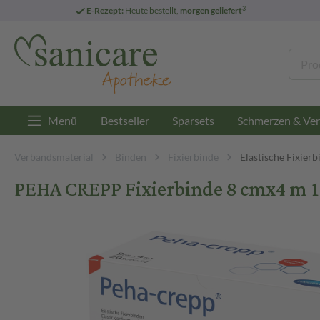
3
E-Rezept:
Heute bestellt,
morgen geliefert
Menü
Bestseller
Sparsets
Schmerzen & Ver
Verbandsmaterial
Binden
Fixierbinde
Elastische Fixierb
PEHA CREPP Fixierbinde 8 cmx4 m 1