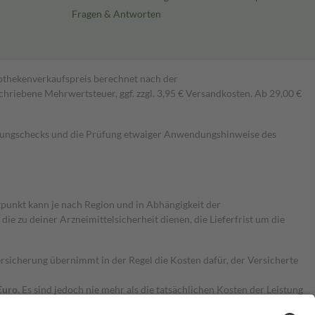
Fragen & Antworten
pothekenverkaufspreis berechnet nach der
hriebene Mehrwertsteuer, ggf. zzgl. 3,95 € Versandkosten. Ab 29,00 €
kungschecks und die Prüfung etwaiger Anwendungshinweise des
itpunkt kann je nach Region und in Abhängigkeit der
 zu deiner Arzneimittelsicherheit dienen, die Lieferfrist um die
ersicherung übernimmt in der Regel die Kosten dafür, der Versicherte
Euro.
Es sind jedoch nie mehr als die tatsächlichen Kosten der Leistung