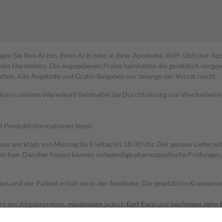
gen Sie Ihre Ärztin, Ihren Arzt oder in Ihrer Apotheke. AVP: Üblicher A
s Herstellers. Die angegebenen Preise beinhalten die gesetzlich vorgesc
alten. Alle Angebote und Gratis-Beigaben nur solange der Vorrat reicht.
dukte in deinem Warenkorb beinhaltet die Durchführung von Wechselwir
nd Produktinformationen lesen.
 uns werktags von Montag bis Freitag bis 18:00 Uhr. Der genaue Lieferze
ichen. Darüber hinaus können notwendige pharmazeutische Prüfungen, die
aus und der Patient erhält sie in der Apotheke. Die gesetzliche Krankenv
ent des Abgabepreises,
mindestens
jedoch
fünf Euro
und
höchstens zehn 