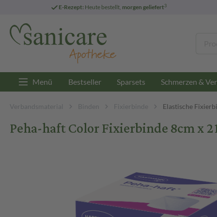
3
E-Rezept:
Heute bestellt,
morgen geliefert
Menü
Bestseller
Sparsets
Schmerzen & Ver
Verbandsmaterial
Binden
Fixierbinde
Elastische Fixierb
Peha-haft Color Fixierbinde 8cm x 2