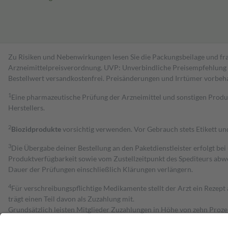
Zu Risiken und Nebenwirkungen lesen Sie die Packungsbeilage und fra
Arzneimittelpreisverordnung. UVP: Unverbindliche Preisempfehlung de
Bestell­wert versand­kosten­frei. Preisänderungen und Irrtümer vorbeh
1
Eine pharmazeutische Prüfung der Arzneimittel und sonstigen Pro
Herstellers.
2
Biozidprodukte
vorsichtig verwenden. Vor Gebrauch stets Etikett u
3
Die Übergabe deiner Bestellung an den Paketdienstleister erfolgt bei
Produktverfügbarkeit sowie vom Zustellzeitpunkt des Spediteurs abwe
Dauer der Prüfungen einschließlich Klärungen verlängern.
4
Für verschreibungspflichtige Medikamente stellt der Arzt ein Rezept 
trägt einen Teil davon als Zuzahlung mit.
Grundsätzlich leisten Mitglieder Zuzahlungen in Höhe von zehn Proz
zu entrichten.