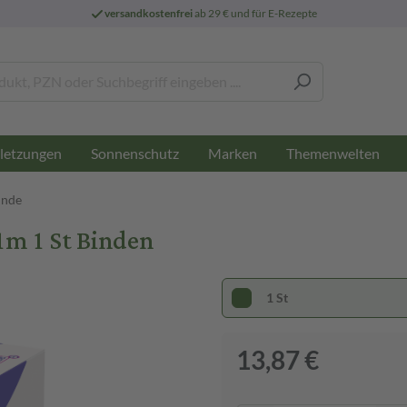
versandkostenfrei
ab 29 € und für E-Rezepte
letzungen
Sonnenschutz
Marken
Themenwelten
inde
1m 1 St Binden
1 St
13,87 €