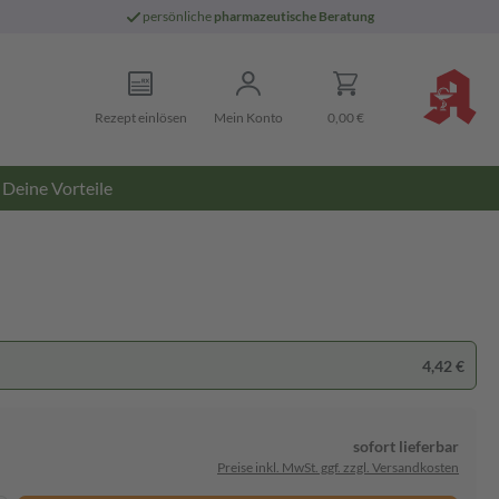
persönliche
pharmazeutische Beratung
Rezept einlösen
Mein Konto
0,00 €
Deine Vorteile
4,42 €
sofort lieferbar
Preise inkl. MwSt. ggf. zzgl. Versandkosten