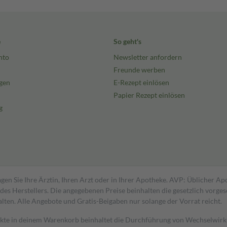
e
So geht's
nto
Newsletter anfordern
Freunde werben
gen
E-Rezept einlösen
Papier Rezept einlösen
g
gen Sie Ihre Ärztin, Ihren Arzt oder in Ihrer Apotheke. AVP: Üblicher A
s Herstellers. Die angegebenen Preise beinhalten die gesetzlich vorgesc
alten. Alle Angebote und Gratis-Beigaben nur solange der Vorrat reicht.
dukte in deinem Warenkorb beinhaltet die Durchführung von Wechselwir