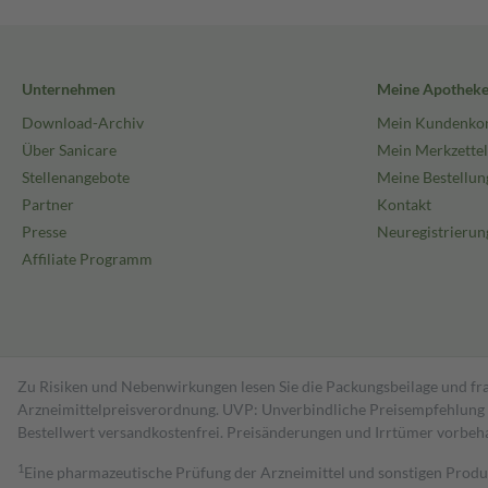
Unternehmen
Meine Apothek
Download-Archiv
Mein Kundenko
Über Sanicare
Mein Merkzettel
Stellenangebote
Meine Bestellun
Partner
Kontakt
Presse
Neuregistrierun
Affiliate Programm
Zu Risiken und Nebenwirkungen lesen Sie die Packungsbeilage und fra
Arzneimittelpreisverordnung. UVP: Unverbindliche Preisempfehlung de
Bestell­wert versand­kosten­frei. Preisänderungen und Irrtümer vorbeh
1
Eine pharmazeutische Prüfung der Arzneimittel und sonstigen Pro