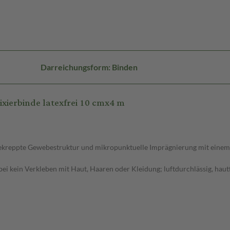
Darreichungsform: Binden
ierbinde latexfrei 10 cmx4 m
gekreppte Gewebestruktur und mikropunktuelle Imprägnierung mit einem 
bei kein Verkleben mit Haut, Haaren oder Kleidung; luftdurchlässig, hau