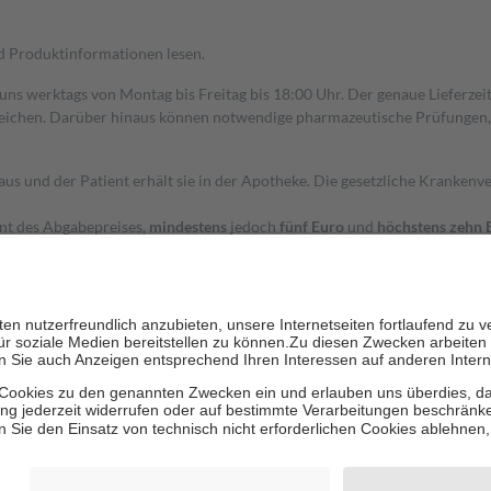
nd Produktinformationen lesen.
 uns werktags von Montag bis Freitag bis 18:00 Uhr. Der genaue Lieferze
ichen. Darüber hinaus können notwendige pharmazeutische Prüfungen, die
aus und der Patient erhält sie in der Apotheke. Die gesetzliche Krankenv
ent des Abgabepreises,
mindestens
jedoch
fünf Euro
und
höchstens zehn 
zehn Prozent der Kosten sowie zehn Euro je Verordnung.
rken und die besondere Stellung der Familie zu unterstützen, fallen
kein
 Ausnahme der Fahrkosten
 getragen werden
holung von Bewertungen. Trusted Shops hat Maßnahmen getroffen, um sic
cles/4419944605341