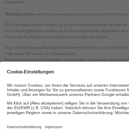
Herstellers.
2
Biozidprodukte
vorsichtig verwenden. Vor Gebrauch stets Etikett u
3
Die Übergabe deiner Bestellung an den Paketdienstleister erfolgt bei
Produktverfügbarkeit sowie vom Zustellzeitpunkt des Spediteurs abwe
Dauer der Prüfungen einschließlich Klärungen verlängern.
4
Für verschreibungspflichtige Medikamente stellt der Arzt ein Rezept 
trägt einen Teil davon als Zuzahlung mit.
Grundsätzlich leisten Mitglieder Zuzahlungen in Höhe von zehn Proz
zu entrichten.
Diese Regeln gelten grundsätzlich auch für Online-Apotheken.
Bei Heilmitteln und häuslicher Krankenpflege beträgt die Zuzahlung 
Um das Engagement der Versicherten für ihre eigene Gesundheit zu stä
• Kindern und Jugendlichen bis zum vollendeten 18. Lebensjahr mit
• Untersuchungen zur Vorsorge und Früherkennung, die von der GKV
• empfohlenen Schutzimpfungen
• Harn- und Blutteststreifen
Wir nutzen Trusted Shops als unabhängigen Dienstleister für die Ein
Informationen findest du hier: https://help.etrusted.com/hc/de/arti