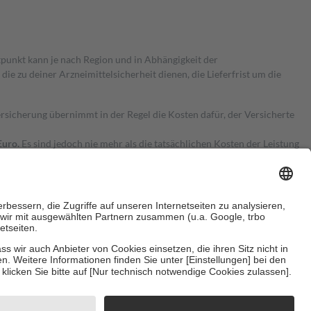
itpunkt kann je nach Region und in Abhängigkeit der
 zu deiner Arzneimittelsicherheit dienen, die Lieferfrist um die
ersicherung übernimmt in der Regel die Kosten dafür, der Versicherte
Euro.
Es sind jedoch nie mehr als die tatsächlichen Kosten der Leistung
e Zuzahlungen
an bei:
herzustellen, dass es sich um echte Bewertungen handelt. Mehr