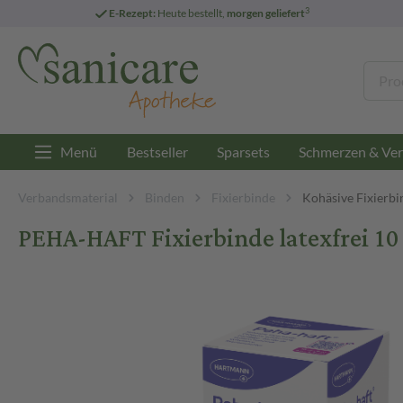
3
E-Rezept:
Heute bestellt,
morgen geliefert
Menü
Bestseller
Sparsets
Schmerzen & Ver
Verbandsmaterial
Binden
Fixierbinde
Kohäsive Fixierbi
PEHA-HAFT Fixierbinde latexfrei 10