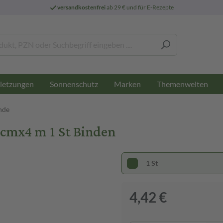
versandkostenfrei
ab 29 € und für E-Rezepte
letzungen
Sonnenschutz
Marken
Themenwelten
nde
 cmx4 m 1 St Binden
1 St
4,42 €