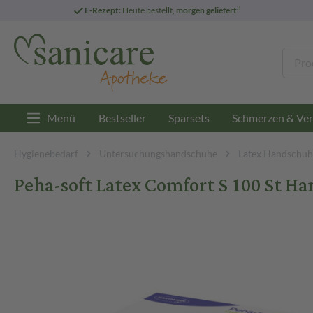
3
E-Rezept:
Heute bestellt,
morgen geliefert
Menü
Bestseller
Sparsets
Schmerzen & Ver
Hygienebedarf
Untersuchungshandschuhe
Latex Handschuh
Peha-soft Latex Comfort S 100 St H