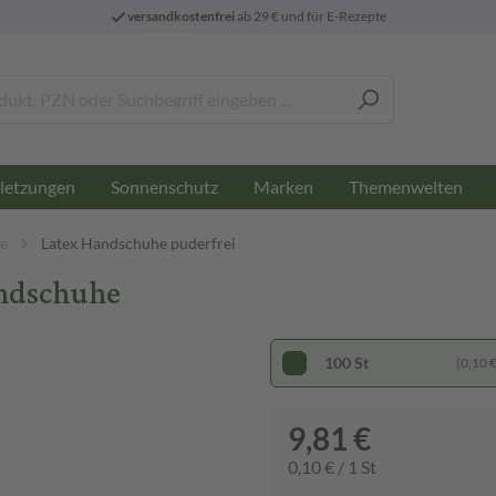
versandkostenfrei
ab 29 € und für E-Rezepte
letzungen
Sonnenschutz
Marken
Themenwelten
e
Latex Handschuhe puderfrei
andschuhe
100 St
(0,10 € 
9,81 €
0,10 € / 1 St