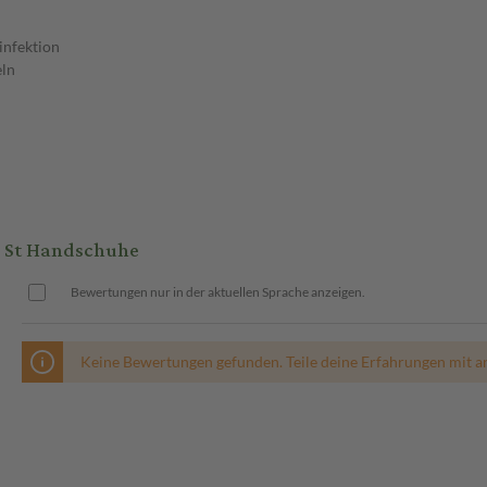
infektion
eln
0 St Handschuhe
Bewertungen nur in der aktuellen Sprache anzeigen.
Keine Bewertungen gefunden. Teile deine Erfahrungen mit a