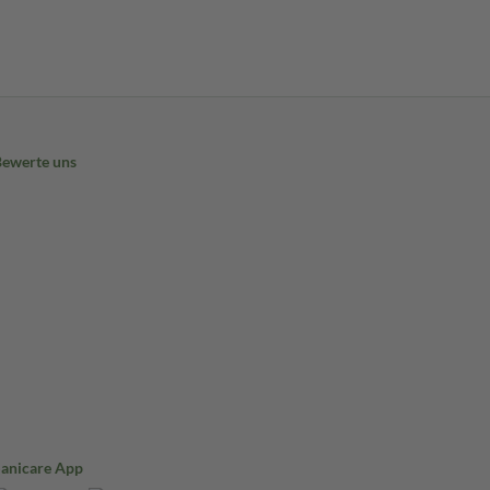
Bewerte uns
Sanicare App