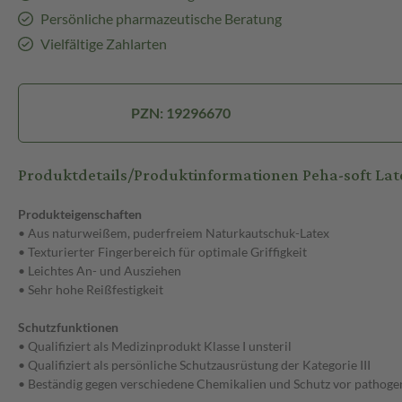
Persönliche pharmazeutische Beratung
Vielfältige Zahlarten
PZN: 19296670
Produktdetails/Produktinformationen Peha-soft Lat
Produkteigenschaften
• Aus naturweißem, puderfreiem Naturkautschuk-Latex
• Texturierter Fingerbereich für optimale Griffigkeit
• Leichtes An- und Ausziehen
• Sehr hohe Reißfestigkeit
Schutzfunktionen
• Qualifiziert als Medizinprodukt Klasse I unsteril
• Qualifiziert als persönliche Schutzausrüstung der Kategorie III
• Beständig gegen verschiedene Chemikalien und Schutz vor pathog