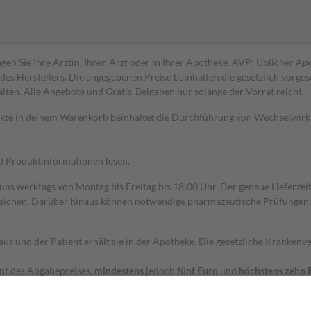
gen Sie Ihre Ärztin, Ihren Arzt oder in Ihrer Apotheke. AVP: Üblicher A
s Herstellers. Die angegebenen Preise beinhalten die gesetzlich vorgesc
alten. Alle Angebote und Gratis-Beigaben nur solange der Vorrat reicht.
dukte in deinem Warenkorb beinhaltet die Durchführung von Wechselwir
nd Produktinformationen lesen.
 uns werktags von Montag bis Freitag bis 18:00 Uhr. Der genaue Lieferze
ichen. Darüber hinaus können notwendige pharmazeutische Prüfungen, die
aus und der Patient erhält sie in der Apotheke. Die gesetzliche Krankenv
ent des Abgabepreises,
mindestens
jedoch
fünf Euro
und
höchstens zehn 