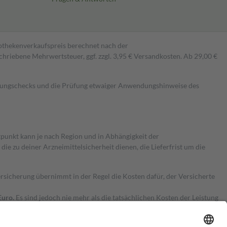
pothekenverkaufspreis berechnet nach der
hriebene Mehrwertsteuer, ggf. zzgl. 3,95 € Versandkosten. Ab 29,00 €
kungschecks und die Prüfung etwaiger Anwendungshinweise des
itpunkt kann je nach Region und in Abhängigkeit der
 zu deiner Arzneimittelsicherheit dienen, die Lieferfrist um die
ersicherung übernimmt in der Regel die Kosten dafür, der Versicherte
Euro.
Es sind jedoch nie mehr als die tatsächlichen Kosten der Leistung