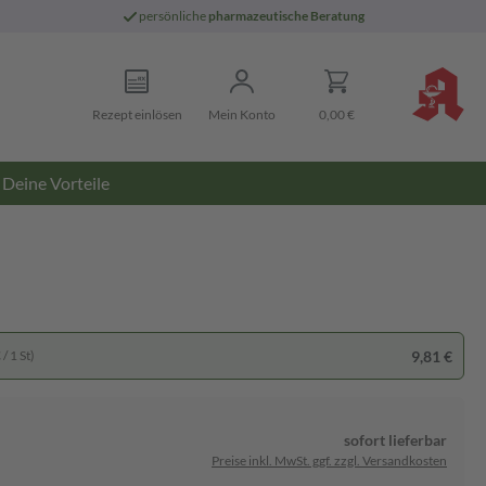
persönliche
pharmazeutische Beratung
Rezept einlösen
Mein Konto
0,00 €
Deine Vorteile
9,81 €
/ 1 St)
sofort lieferbar
Preise inkl. MwSt. ggf. zzgl. Versandkosten