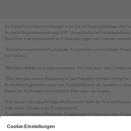
Zu Risiken und Nebenwirkungen lesen Sie die Packungsbeilage und fra
Arzneimittelpreisverordnung. UVP: Unverbindliche Preisempfehlung de
Bestell­wert versand­kosten­frei. Preisänderungen und Irrtümer vorbeh
1
Eine pharmazeutische Prüfung der Arzneimittel und sonstigen Pro
Herstellers.
2
Biozidprodukte
vorsichtig verwenden. Vor Gebrauch stets Etikett u
3
Die Übergabe deiner Bestellung an den Paketdienstleister erfolgt bei
Produktverfügbarkeit sowie vom Zustellzeitpunkt des Spediteurs abwe
Dauer der Prüfungen einschließlich Klärungen verlängern.
4
Für verschreibungspflichtige Medikamente stellt der Arzt ein Rezept 
trägt einen Teil davon als Zuzahlung mit.
Grundsätzlich leisten Mitglieder Zuzahlungen in Höhe von zehn Proz
zu entrichten.
Diese Regeln gelten grundsätzlich auch für Online-Apotheken.