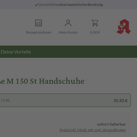
persönliche
pharmazeutische Beratung
Rezept einlösen
Mein Konto
0,00 €
Deine Vorteile
ße M 150 St Handschuhe
35,92 €
/ 1 St)
sofort lieferbar
Preise inkl. MwSt. ggf. zzgl. Versandkosten