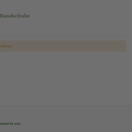
t Handschuhe
nderen.
Bewerte uns