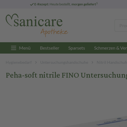
3
E-Rezept:
Heute bestellt,
morgen geliefert
Menü
Bestseller
Sparsets
Schmerzen & Ver
Hygienebedarf
Untersuchungshandschuhe
Nitril Handschu
Peha-soft nitrile FINO Untersuchu