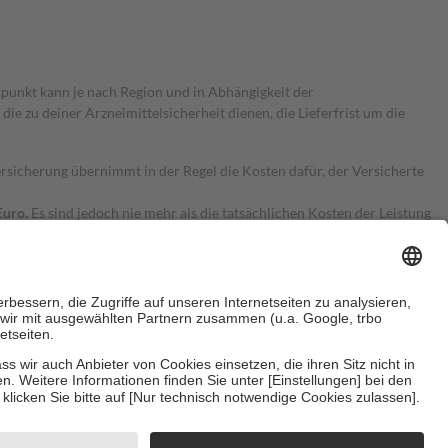
itpunkt kann je nach Region und in Abhängigkeit der
 zu deiner Arzneimittelsicherheit dienen, die Lieferfrist um die
ersicherung übernimmt in der Regel die Kosten dafür, der Versicherte
Euro.
Es sind jedoch nie mehr als die tatsächlichen Kosten der Leistung
e Zuzahlungen
an bei:
herzustellen, dass es sich um echte Bewertungen handelt. Mehr