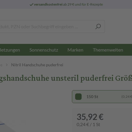
versandkostenfrei
ab 29 € und für E-Rezepte
letzungen
Sonnenschutz
Marken
Themenwelten
he
Nitril Handschuhe puderfrei
ngshandschuhe unsteril puderfrei Grö
150 St
(0,24 € 
35,92 €
0,24 € / 1 St