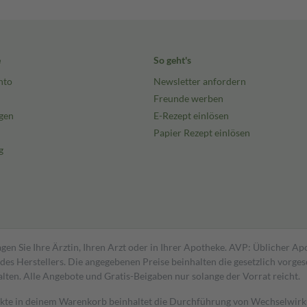
e
So geht's
nto
Newsletter anfordern
Freunde werben
gen
E-Rezept einlösen
Papier Rezept einlösen
g
gen Sie Ihre Ärztin, Ihren Arzt oder in Ihrer Apotheke. AVP: Üblicher A
s Herstellers. Die angegebenen Preise beinhalten die gesetzlich vorgesc
alten. Alle Angebote und Gratis-Beigaben nur solange der Vorrat reicht.
dukte in deinem Warenkorb beinhaltet die Durchführung von Wechselwir