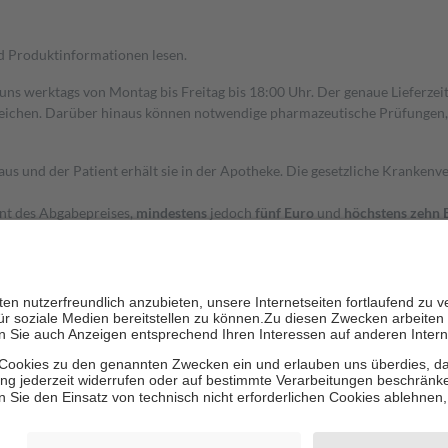
nd Produktinformationen lesen.
 uns werktags von Montag bis Freitag bis 18:00 Uhr. Der genaue Lieferze
ichen. Darüber hinaus können notwendige pharmazeutische Prüfungen, die
aus und der Patient erhält sie in der Apotheke. Die gesetzliche Krankenv
ent des Abgabepreises,
mindestens
jedoch
fünf Euro
und
höchstens zehn 
zehn Prozent der Kosten sowie zehn Euro je Verordnung.
rken und die besondere Stellung der Familie zu unterstützen, fallen
kein
 Ausnahme der Fahrkosten
 getragen werden
holung von Bewertungen. Trusted Shops hat Maßnahmen getroffen, um sic
cles/4419944605341