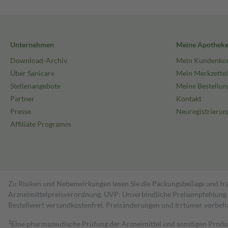
Unternehmen
Meine Apothek
Download-Archiv
Mein Kundenko
Über Sanicare
Mein Merkzettel
Stellenangebote
Meine Bestellun
Partner
Kontakt
Presse
Neuregistrierun
Affiliate Programm
Zu Risiken und Nebenwirkungen lesen Sie die Packungsbeilage und fra
Arzneimittelpreisverordnung. UVP: Unverbindliche Preisempfehlung de
Bestell­wert versand­kosten­frei. Preisänderungen und Irrtümer vorbeh
1
Eine pharmazeutische Prüfung der Arzneimittel und sonstigen Pro