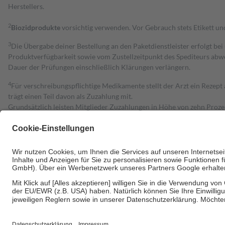
Herstellers.
2
Biozidprodukte
vorsichtig verwenden. Vor Gebrauch stets Etikett u
3
Die Übergabe deiner Bestellung an den Paketdienstleister erfolgt bei
Produktverfügbarkeit sowie vom Zustellzeitpunkt des Spediteurs abwe
Dauer der Prüfungen einschließlich Klärungen verlängern.
4
Für verschreibungspflichtige Medikamente stellt der Arzt ein Rezept 
trägt einen Teil davon als Zuzahlung mit.
Grundsätzlich leisten Mitglieder Zuzahlungen in Höhe von zehn Proz
zu entrichten.
Diese Regeln gelten grundsätzlich auch für Online-Apotheken.
Bei Heilmitteln und häuslicher Krankenpflege beträgt die Zuzahlung 
Um das Engagement der Versicherten für ihre eigene Gesundheit zu stä
• Kindern und Jugendlichen bis zum vollendeten 18. Lebensjahr mit
• Untersuchungen zur Vorsorge und Früherkennung, die von der GKV
• empfohlenen Schutzimpfungen
• Harn- und Blutteststreifen
Wir nutzen Trusted Shops als unabhängigen Dienstleister für die Ein
Informationen findest du hier: https://help.etrusted.com/hc/de/arti