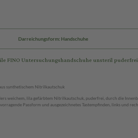
Darreichungsform: Handschuhe
rile FINO Untersuchungshandschuhe unsteril puderfre
aus synthetischem Nitrilkautschuk
 weichem, lila gefärbtem Nitrilkautschuk, puderfrei, durch die Innenbe
hervorragende Passform und ausgezeichnetes Tastempfinden, links und rech