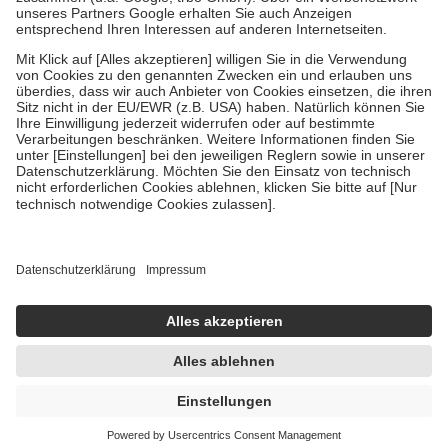
Um das Engagement der Versicherten für ihre eigene Gesundheit zu
stärken und die besondere Stellung der Familie zu unterstützen,
fallen
keine Zuzahlungen
an bei:
• Kindern und Jugendlichen bis zum vollendeten 18. Lebensjahr
mit Ausnahme der Fahrkosten
• Untersuchungen zur Vorsorge und Früherkennung, die von der
GKV getragen werden
• empfohlenen Schutzimpfungen
• Harn- und Blutteststreifen
Wir nutzen Trusted Shops als unabhängigen Dienstleister für die
Einholung von Bewertungen. Trusted Shops hat Maßnahmen
getroffen, um sicherzustellen, dass es sich um echte Bewertungen
handelt. Mehr Informationen findest du hier:
https://help.etrusted.com/hc/de/articles/4419944605341
Einige Bilder und Inhalte wurden unter Zuhilfenahme künstlicher
Intelligenz erstellt.
24,68 €