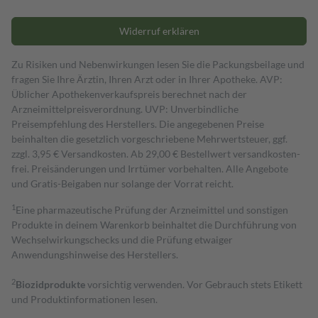
Widerruf erklären
Zu Risiken und Nebenwirkungen lesen Sie die Packungsbeilage und
fragen Sie Ihre Ärztin, Ihren Arzt oder in Ihrer Apotheke. AVP:
Üblicher Apothekenverkaufspreis berechnet nach der
Arzneimittelpreisverordnung. UVP: Unverbindliche
Preisempfehlung des Herstellers. Die angegebenen Preise
beinhalten die gesetzlich vorgeschriebene Mehrwertsteuer, ggf.
zzgl. 3,95 € Versandkosten. Ab 29,00 € Bestell­wert versand­kosten­
frei. Preisänderungen und Irrtümer vorbehalten. Alle Angebote
und Gratis-Beigaben nur solange der Vorrat reicht.
1
Eine pharmazeutische Prüfung der Arzneimittel und sonstigen
Produkte in deinem Warenkorb beinhaltet die Durchführung von
Wechselwirkungschecks und die Prüfung etwaiger
Anwendungshinweise des Herstellers.
2
Biozidprodukte
vorsichtig verwenden. Vor Gebrauch stets Etikett
und Produktinformationen lesen.