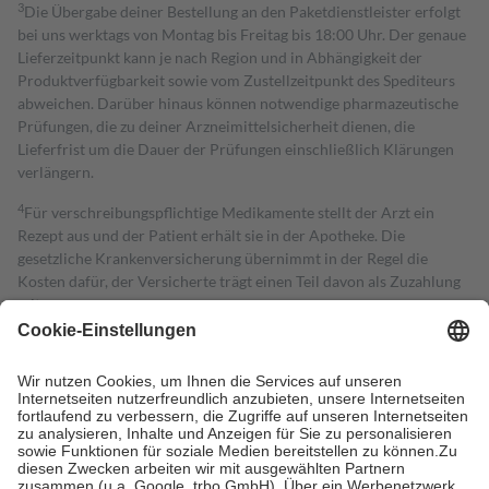
3
Die Übergabe deiner Bestellung an den Paketdienstleister erfolgt
bei uns werktags von Montag bis Freitag bis 18:00 Uhr. Der genaue
Lieferzeitpunkt kann je nach Region und in Abhängigkeit der
Produktverfügbarkeit sowie vom Zustellzeitpunkt des Spediteurs
abweichen. Darüber hinaus können notwendige pharmazeutische
Prüfungen, die zu deiner Arzneimittelsicherheit dienen, die
Lieferfrist um die Dauer der Prüfungen einschließlich Klärungen
verlängern.
4
Für verschreibungspflichtige Medikamente stellt der Arzt ein
Rezept aus und der Patient erhält sie in der Apotheke. Die
gesetzliche Krankenversicherung übernimmt in der Regel die
Kosten dafür, der Versicherte trägt einen Teil davon als Zuzahlung
mit.
Grundsätzlich leisten Mitglieder Zuzahlungen in Höhe von zehn
Prozent des Abgabepreises,
mindestens
jedoch
fünf Euro
und
höchstens zehn Euro.
Es sind jedoch nie mehr als die tatsächlichen
Kosten der Leistung zu entrichten.
Diese Regeln gelten grundsätzlich auch für Online-Apotheken.
Bei Heilmitteln und häuslicher Krankenpflege beträgt die
Zuzahlung zehn Prozent der Kosten sowie zehn Euro je
Verordnung.