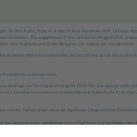
gen Sie Ihre Ärztin, Ihren Arzt oder in Ihrer Apotheke. AVP: Üblicher A
s Herstellers. Die angegebenen Preise beinhalten die gesetzlich vorgesc
alten. Alle Angebote und Gratis-Beigaben nur solange der Vorrat reicht.
dukte in deinem Warenkorb beinhaltet die Durchführung von Wechselwir
nd Produktinformationen lesen.
 uns werktags von Montag bis Freitag bis 18:00 Uhr. Der genaue Lieferze
ichen. Darüber hinaus können notwendige pharmazeutische Prüfungen, die
aus und der Patient erhält sie in der Apotheke. Die gesetzliche Krankenv
ent des Abgabepreises,
mindestens
jedoch
fünf Euro
und
höchstens zehn 