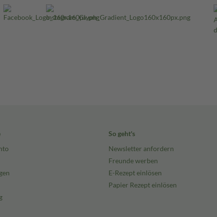
e
So geht's
nto
Newsletter anfordern
Freunde werben
gen
E-Rezept einlösen
Papier Rezept einlösen
g