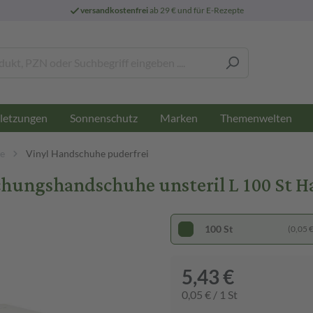
versandkostenfrei
ab 29 € und für E-Rezepte
letzungen
Sonnenschutz
Marken
Themenwelten
e
Vinyl Handschuhe puderfrei
uchungshandschuhe unsteril L 100 St 
100 St
(0,05 € 
5,43 €
0,05 € / 1 St