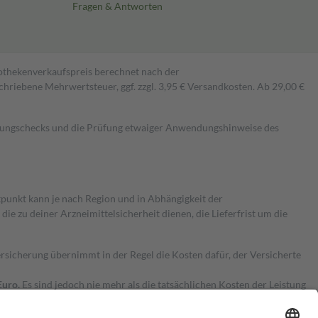
Fragen & Antworten
pothekenverkaufspreis berechnet nach der
hriebene Mehrwertsteuer, ggf. zzgl. 3,95 € Versandkosten. Ab 29,00 €
kungschecks und die Prüfung etwaiger Anwendungshinweise des
itpunkt kann je nach Region und in Abhängigkeit der
 zu deiner Arzneimittelsicherheit dienen, die Lieferfrist um die
ersicherung übernimmt in der Regel die Kosten dafür, der Versicherte
Euro.
Es sind jedoch nie mehr als die tatsächlichen Kosten der Leistung