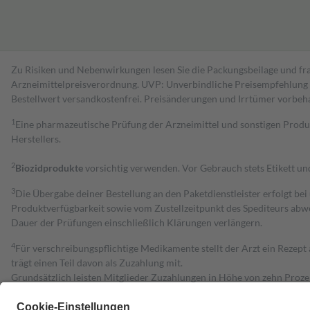
Zu Risiken und Nebenwirkungen lesen Sie die Packungsbeilage und fra
Arzneimittelpreisverordnung. UVP: Unverbindliche Preisempfehlung de
Bestell­wert versand­kosten­frei. Preisänderungen und Irrtümer vorbeh
1
Eine pharmazeutische Prüfung der Arzneimittel und sonstigen Pro
Herstellers.
2
Biozidprodukte
vorsichtig verwenden. Vor Gebrauch stets Etikett u
3
Die Übergabe deiner Bestellung an den Paketdienstleister erfolgt bei
Produktverfügbarkeit sowie vom Zustellzeitpunkt des Spediteurs abwe
Dauer der Prüfungen einschließlich Klärungen verlängern.
4
Für verschreibungspflichtige Medikamente stellt der Arzt ein Rezept 
trägt einen Teil davon als Zuzahlung mit.
Grundsätzlich leisten Mitglieder Zuzahlungen in Höhe von zehn Proz
zu entrichten.
Diese Regeln gelten grundsätzlich auch für Online-Apotheken.