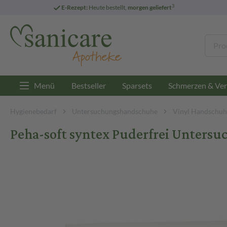
3
E-Rezept:
Heute bestellt,
morgen geliefert
Menü
Bestseller
Sparsets
Schmerzen & Ver
Hygienebedarf
Untersuchungshandschuhe
Vinyl Handschuh
Peha-soft syntex Puderfrei Unters