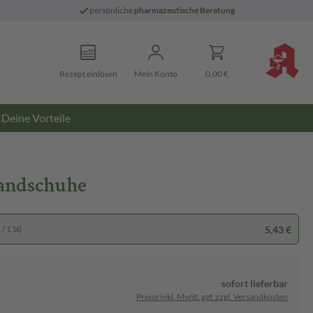
persönliche
pharmazeutische Beratung
Rezept einlösen
Mein Konto
0,00 €
Deine Vorteile
Handschuhe
5,43 €
/ 1 St)
sofort lieferbar
Preise inkl. MwSt. ggf. zzgl. Versandkosten