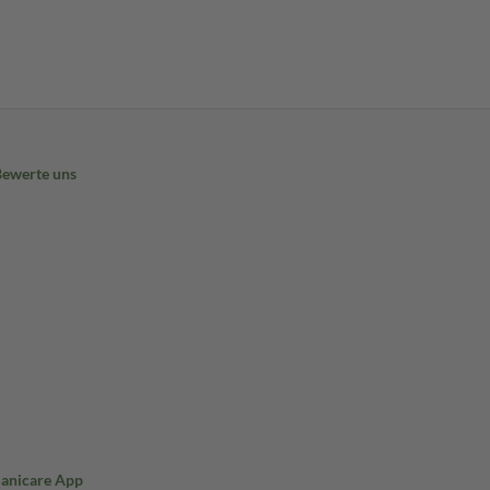
Bewerte uns
Sanicare App