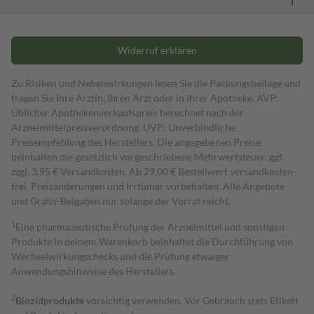
Widerruf erklären
Zu Risiken und Nebenwirkungen lesen Sie die Packungsbeilage und
fragen Sie Ihre Ärztin, Ihren Arzt oder in Ihrer Apotheke. AVP:
Üblicher Apothekenverkaufspreis berechnet nach der
Arzneimittelpreisverordnung. UVP: Unverbindliche
Preisempfehlung des Herstellers. Die angegebenen Preise
beinhalten die gesetzlich vorgeschriebene Mehrwertsteuer, ggf.
zzgl. 3,95 € Versandkosten. Ab 29,00 € Bestell­wert versand­kosten­
frei. Preisänderungen und Irrtümer vorbehalten. Alle Angebote
und Gratis-Beigaben nur solange der Vorrat reicht.
1
Eine pharmazeutische Prüfung der Arzneimittel und sonstigen
Produkte in deinem Warenkorb beinhaltet die Durchführung von
Wechselwirkungschecks und die Prüfung etwaiger
Anwendungshinweise des Herstellers.
2
Biozidprodukte
vorsichtig verwenden. Vor Gebrauch stets Etikett