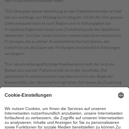
und Produktinformationen lesen.
3
Die Übergabe deiner Bestellung an den Paketdienstleister erfolgt
bei uns werktags von Montag bis Freitag bis 18:00 Uhr. Der genaue
Lieferzeitpunkt kann je nach Region und in Abhängigkeit der
Produktverfügbarkeit sowie vom Zustellzeitpunkt des Spediteurs
abweichen. Darüber hinaus können notwendige pharmazeutische
Prüfungen, die zu deiner Arzneimittelsicherheit dienen, die
Lieferfrist um die Dauer der Prüfungen einschließlich Klärungen
verlängern.
4
Für verschreibungspflichtige Medikamente stellt der Arzt ein
Rezept aus und der Patient erhält sie in der Apotheke. Die
gesetzliche Krankenversicherung übernimmt in der Regel die
Kosten dafür, der Versicherte trägt einen Teil davon als Zuzahlung
mit.
Grundsätzlich leisten Mitglieder Zuzahlungen in Höhe von zehn
Prozent des Abgabepreises,
mindestens
jedoch
fünf Euro
und
höchstens zehn Euro.
Es sind jedoch nie mehr als die tatsächlichen
Kosten der Leistung zu entrichten.
Diese Regeln gelten grundsätzlich auch für Online-Apotheken.
Bei Heilmitteln und häuslicher Krankenpflege beträgt die