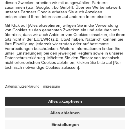
Zuzahlung zehn Prozent der Kosten sowie zehn Euro je
Verordnung.
Um das Engagement der Versicherten für ihre eigene Gesundheit zu
stärken und die besondere Stellung der Familie zu unterstützen,
fallen
keine Zuzahlungen
an bei:
• Kindern und Jugendlichen bis zum vollendeten 18. Lebensjahr
mit Ausnahme der Fahrkosten
• Untersuchungen zur Vorsorge und Früherkennung, die von der
GKV getragen werden
• empfohlenen Schutzimpfungen
• Harn- und Blutteststreifen
Wir nutzen Trusted Shops als unabhängigen Dienstleister für die
Einholung von Bewertungen. Trusted Shops hat Maßnahmen
getroffen, um sicherzustellen, dass es sich um echte Bewertungen
handelt. Mehr Informationen findest du hier:
https://help.etrusted.com/hc/de/articles/4419944605341
Einige Bilder und Inhalte wurden unter Zuhilfenahme künstlicher
Intelligenz erstellt.
UVP:
17,40 €