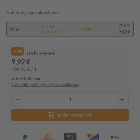
Abbildung kann abweichen
17,40 €
Spartipp
50 ml
-43%
9,92 €
(198,40 € / 1 l)
-43%
UVP:
17,40 €
9,92 €
198,40 € / 1 l
sofort lieferbar
Preise inkl. MwSt. ggf. zzgl. Versandkosten
In den Warenkorb