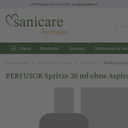
3
E-Rezept:
Heute bestellt,
morgen geliefert
Menü
Bestseller
Sparsets
Schmerzen & Ver
Praxisbedarf
Injektion & Infusion
Spritzen
Perfusorsprit
PERFUSOR Spritze 20 ml ohne Aspira