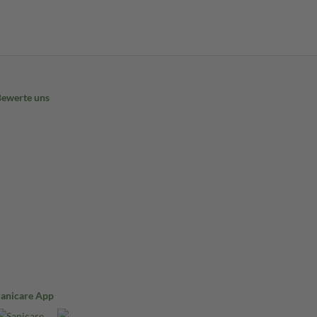
Bewerte uns
Sanicare App