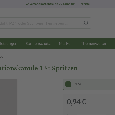
versandkostenfrei
ab 29 € und für E-Rezepte
letzungen
Sonnenschutz
Marken
Themenwelten
ze
tionskanüle 1 St Spritzen
1 St
0,94 €