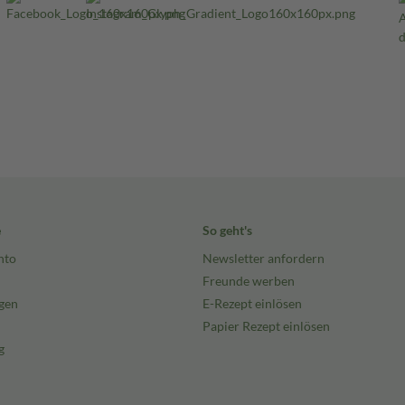
e
So geht's
nto
Newsletter anfordern
Freunde werben
gen
E-Rezept einlösen
Papier Rezept einlösen
g