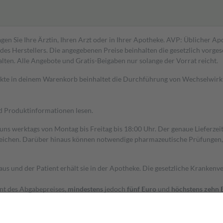
gen Sie Ihre Ärztin, Ihren Arzt oder in Ihrer Apotheke. AVP: Üblicher A
s Herstellers. Die angegebenen Preise beinhalten die gesetzlich vorgesc
alten. Alle Angebote und Gratis-Beigaben nur solange der Vorrat reicht.
dukte in deinem Warenkorb beinhaltet die Durchführung von Wechselwir
nd Produktinformationen lesen.
 uns werktags von Montag bis Freitag bis 18:00 Uhr. Der genaue Lieferze
ichen. Darüber hinaus können notwendige pharmazeutische Prüfungen, die
aus und der Patient erhält sie in der Apotheke. Die gesetzliche Krankenv
ent des Abgabepreises,
mindestens
jedoch
fünf Euro
und
höchstens zehn 
zehn Prozent der Kosten sowie zehn Euro je Verordnung.