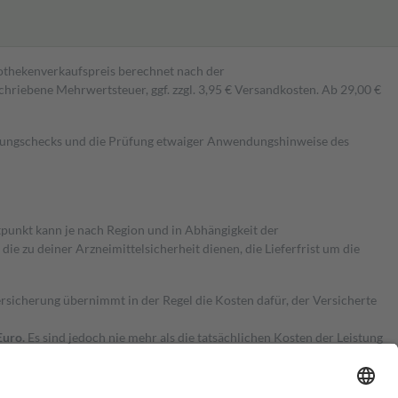
pothekenverkaufspreis berechnet nach der
hriebene Mehrwertsteuer, ggf. zzgl. 3,95 € Versandkosten. Ab 29,00 €
kungschecks und die Prüfung etwaiger Anwendungshinweise des
itpunkt kann je nach Region und in Abhängigkeit der
 zu deiner Arzneimittelsicherheit dienen, die Lieferfrist um die
ersicherung übernimmt in der Regel die Kosten dafür, der Versicherte
Euro.
Es sind jedoch nie mehr als die tatsächlichen Kosten der Leistung