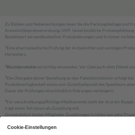
Zu Risiken und Nebenwirkungen lesen Sie die Packungsbeilage und fra
Arzneimittelpreisverordnung. UVP: Unverbindliche Preisempfehlung de
Bestell­wert versand­kosten­frei. Preisänderungen und Irrtümer vorbeh
1
Eine pharmazeutische Prüfung der Arzneimittel und sonstigen Pro
Herstellers.
2
Biozidprodukte
vorsichtig verwenden. Vor Gebrauch stets Etikett u
3
Die Übergabe deiner Bestellung an den Paketdienstleister erfolgt bei
Produktverfügbarkeit sowie vom Zustellzeitpunkt des Spediteurs abwe
Dauer der Prüfungen einschließlich Klärungen verlängern.
4
Für verschreibungspflichtige Medikamente stellt der Arzt ein Rezept 
trägt einen Teil davon als Zuzahlung mit.
Grundsätzlich leisten Mitglieder Zuzahlungen in Höhe von zehn Proz
zu entrichten.
Diese Regeln gelten grundsätzlich auch für Online-Apotheken.
Bei Heilmitteln und häuslicher Krankenpflege beträgt die Zuzahlung 