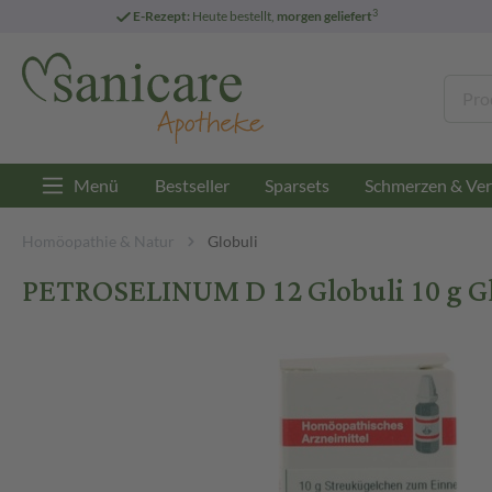
3
E-Rezept:
Heute bestellt,
morgen geliefert
Menü
Bestseller
Sparsets
Schmerzen & Ver
Homöopathie & Natur
Globuli
PETROSELINUM D 12 Globuli 10 g G