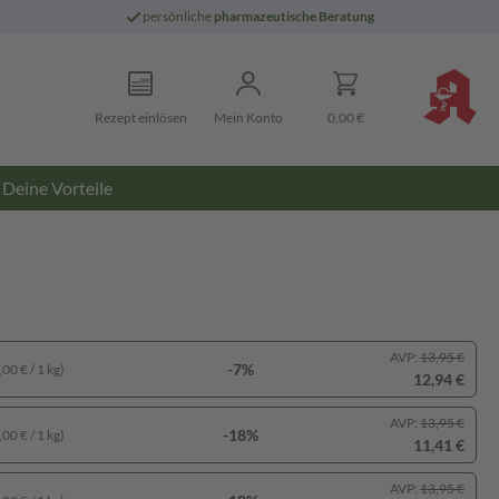
persönliche
pharmazeutische Beratung
Rezept einlösen
Mein Konto
0,00 €
Deine Vorteile
AVP:
13,95 €
-7%
00 € / 1 kg)
12,94 €
AVP:
13,95 €
-18%
00 € / 1 kg)
11,41 €
AVP:
13,95 €