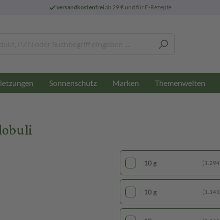
versandkostenfrei
ab 29 € und für E-Rezepte
letzungen
Sonnenschutz
Marken
Themenwelten
lobuli
10 g
(1.294,
10 g
(1.141,