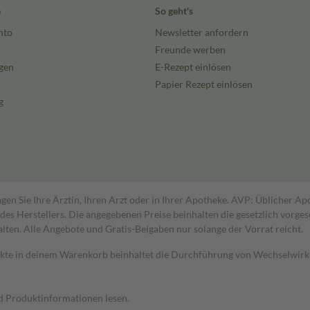
e
So geht's
nto
Newsletter anfordern
Freunde werben
gen
E-Rezept einlösen
Papier Rezept einlösen
g
gen Sie Ihre Ärztin, Ihren Arzt oder in Ihrer Apotheke. AVP: Üblicher A
s Herstellers. Die angegebenen Preise beinhalten die gesetzlich vorgesc
alten. Alle Angebote und Gratis-Beigaben nur solange der Vorrat reicht.
dukte in deinem Warenkorb beinhaltet die Durchführung von Wechselwir
nd Produktinformationen lesen.