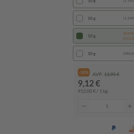
10 g
(1.141,
10 g
(1.339,
Sparti
10 g
(912,00
10 g
(986,00
-35%
AVP:
13,95 €
9,12 €
912,00 € / 1 kg