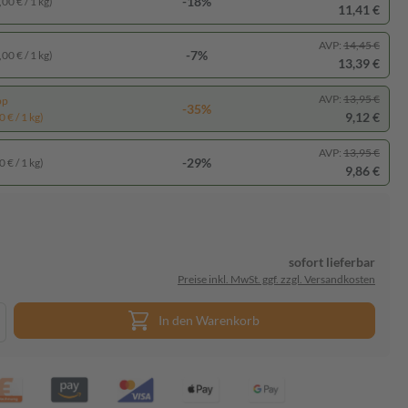
-18%
00 € / 1 kg)
11,41 €
AVP:
14,45 €
-7%
00 € / 1 kg)
13,39 €
AVP:
13,95 €
pp
-35%
9,12 €
 € / 1 kg)
AVP:
13,95 €
-29%
 € / 1 kg)
9,86 €
sofort lieferbar
Preise inkl. MwSt. ggf. zzgl. Versandkosten
In den Warenkorb