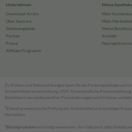
Unternehmen
Meine Apothek
Download-Archiv
Mein Kundenko
Über Sanicare
Mein Merkzettel
Stellenangebote
Meine Bestellun
Partner
Kontakt
Presse
Neuregistrierun
Affiliate Programm
Zu Risiken und Nebenwirkungen lesen Sie die Packungsbeilage und fra
Arzneimittelpreisverordnung. UVP: Unverbindliche Preisempfehlung de
Bestell­wert versand­kosten­frei. Preisänderungen und Irrtümer vorbeh
1
Eine pharmazeutische Prüfung der Arzneimittel und sonstigen Pro
Herstellers.
2
Biozidprodukte
vorsichtig verwenden. Vor Gebrauch stets Etikett u