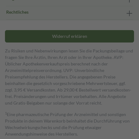
Rechtliches
Widerruf erklären
Zu Risiken und Nebenwirkungen lesen Sie die Packungsbeilage und
fragen Sie Ihre Ärztin, Ihren Arzt oder in Ihrer Apotheke. AVP:
Üblicher Apothekenverkaufspreis berechnet nach der
Arzneimittelpreisverordnung. UVP: Unverbindliche
Preisempfehlung des Herstellers. Die angegebenen Preise
beinhalten die gesetzlich vorgeschriebene Mehrwertsteuer, ggf.
zzgl. 3,95 € Versandkosten. Ab 29,00 € Bestell­wert versand­kosten­
frei. Preisänderungen und Irrtümer vorbehalten. Alle Angebote
und Gratis-Beigaben nur solange der Vorrat reicht.
1
Eine pharmazeutische Prüfung der Arzneimittel und sonstigen
Produkte in deinem Warenkorb beinhaltet die Durchführung von
Wechselwirkungschecks und die Prüfung etwaiger
Anwendungshinweise des Herstellers.