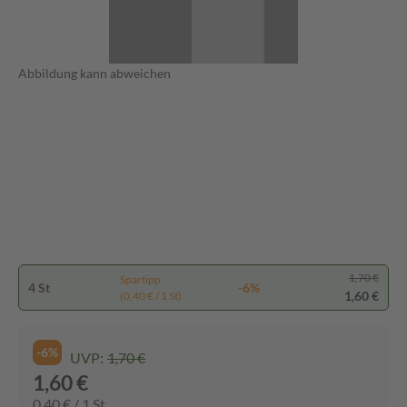
Abbildung kann abweichen
1,70 €
Spartipp
4 St
-6%
1,60 €
(0,40 € / 1 St)
-6%
UVP:
1,70 €
1,60 €
0,40 € / 1 St