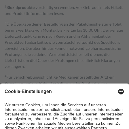
2
Biozidprodukte
vorsichtig verwenden. Vor Gebrauch stets Etikett
und Produktinformationen lesen.
3
Die Übergabe deiner Bestellung an den Paketdienstleister erfolgt
bei uns werktags von Montag bis Freitag bis 18:00 Uhr. Der genaue
Lieferzeitpunkt kann je nach Region und in Abhängigkeit der
Produktverfügbarkeit sowie vom Zustellzeitpunkt des Spediteurs
abweichen. Darüber hinaus können notwendige pharmazeutische
Prüfungen, die zu deiner Arzneimittelsicherheit dienen, die
Lieferfrist um die Dauer der Prüfungen einschließlich Klärungen
verlängern.
4
Für verschreibungspflichtige Medikamente stellt der Arzt ein
Rezept aus und der Patient erhält sie in der Apotheke. Die
gesetzliche Krankenversicherung übernimmt in der Regel die
Kosten dafür, der Versicherte trägt einen Teil davon als Zuzahlung
mit.
Grundsätzlich leisten Mitglieder Zuzahlungen in Höhe von zehn
Prozent des Abgabepreises,
mindestens
jedoch
fünf Euro
und
höchstens zehn Euro.
Es sind jedoch nie mehr als die tatsächlichen
Kosten der Leistung zu entrichten.