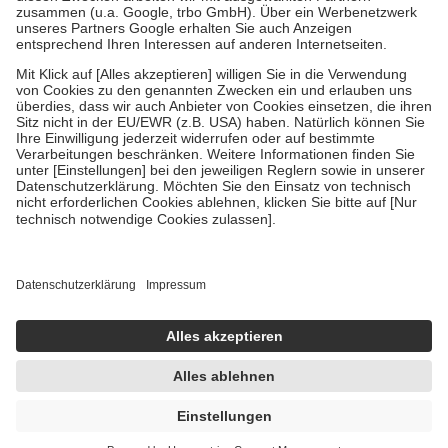
Diese Regeln gelten grundsätzlich auch für Online-Apotheken.
Bei Heilmitteln und häuslicher Krankenpflege beträgt die
Zuzahlung zehn Prozent der Kosten sowie zehn Euro je
Verordnung.
Um das Engagement der Versicherten für ihre eigene Gesundheit zu
stärken und die besondere Stellung der Familie zu unterstützen,
fallen
keine Zuzahlungen
an bei:
• Kindern und Jugendlichen bis zum vollendeten 18. Lebensjahr
mit Ausnahme der Fahrkosten
• Untersuchungen zur Vorsorge und Früherkennung, die von der
GKV getragen werden
• empfohlenen Schutzimpfungen
• Harn- und Blutteststreifen
Wir nutzen Trusted Shops als unabhängigen Dienstleister für die
Einholung von Bewertungen. Trusted Shops hat Maßnahmen
getroffen, um sicherzustellen, dass es sich um echte Bewertungen
handelt. Mehr Informationen findest du hier:
https://help.etrusted.com/hc/de/articles/4419944605341
UVP:
1,70 €